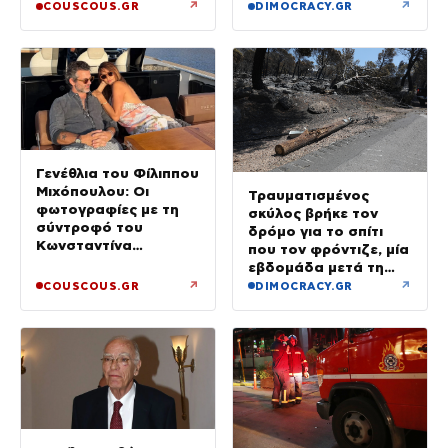
και έφυγε μόλις είδε
↗
↗
COUSCOUS.GR
DIMOCRACY.GR
τη ΔΙ.ΑΣ.
Γενέθλια του Φίλιππου
Μιχόπουλου: Οι
Τραυματισμένος
φωτογραφίες με τη
σκύλος βρήκε τον
σύντροφό του
δρόμο για το σπίτι
Κωνσταντίνα
που τον φρόντιζε, μία
Ευρυπίδου και το
εβδομάδα μετά τη
δημόσιο «Σ’ αγαπώ»
φωτιά στο Πόρτο
↗
↗
COUSCOUS.GR
DIMOCRACY.GR
Γερμενό