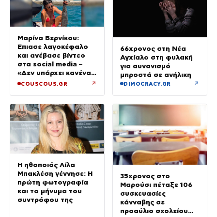
Μαρίνα Βερνίκου:
Έπιασε λαγοκέφαλο
66χρονος στη Νέα
και ανέβασε βίντεο
Αγχίαλο στη φυλακή
στα social media –
για αυνανισμό
«Δεν υπάρχει κανένας
μπροστά σε ανήλικη
λόγος να φοβόμαστε»
↗
↗
COUSCOUS.GR
DIMOCRACY.GR
Η ηθοποιός Λίλα
Μπακλέση γέννησε: Η
35χρονος στο
πρώτη φωτογραφία
Μαρούσι πέταξε 106
και το μήνυμα του
συσκευασίες
συντρόφου της
κάνναβης σε
προαύλιο σχολείου