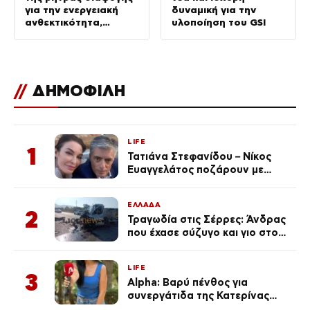
για την ενεργειακή
δυναμική για την
ανθεκτικότητα,
υλοποίηση του GSI
επενδύσεις άνω του 1
δισ. ευρώ έως το
2028
//
ΔΗΜΟΦΙΛΗ
LIFE
1
Τατιάνα Στεφανίδου – Νίκος
Ευαγγελάτος ποζάρουν με
μαγιό σε παραλία στην
Κεφαλονιά
ΕΛΛΑΔΑ
2
Τραγωδία στις Σέρρες: Άνδρας
που έχασε σύζυγο και γιο στο
τροχαίο λέει «Τα έχασα όλα, κάτι
με τράβαγε στην καρδιά μου»
LIFE
3
Alpha: Βαρύ πένθος για
συνεργάτιδα της Κατερίνας
Καινούργιου – «Κουράστηκες