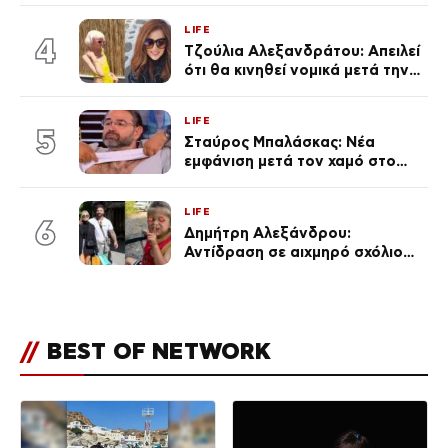
πολύ… Απόψε είσαι στα χέρια
LIFE
του Θεού»
4
Τζούλια Αλεξανδράτου: Απειλεί
ότι θα κινηθεί νομικά μετά την
ανάρτηση της Δημουλίδου
LIFE
5
Σταύρος Μπαλάσκας: Νέα
εμφάνιση μετά τον χαμό στο
«Πρωινό» (Φωτογραφία)
LIFE
6
Δημήτρη Αλεξάνδρου:
Αντίδραση σε αιχμηρό σχόλιο
για την Τούνη με αφορμή το
μεγάλωμα του Πάρη
//
BEST OF NETWORK