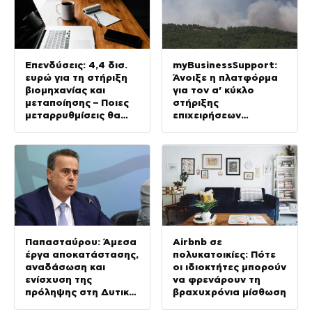
Επενδύσεις: 4,4 δισ.
myBusinessSupport:
ευρώ για τη στήριξη
Άνοιξε η πλατφόρμα
βιομηχανίας και
για τον α’ κύκλο
μεταποίησης – Ποιες
στήριξης
μεταρρυθμίσεις θα
επιχειρήσεων
δώσουν νέα ώθηση
Σαμοθράκης
στην Οικονομία
Παπασταύρου: Άμεσα
Airbnb σε
έργα αποκατάστασης,
πολυκατοικίες: Πότε
αναδάσωση και
οι ιδιοκτήτες μπορούν
ενίσχυση της
να φρενάρουν τη
πρόληψης στη Δυτική
βραχυχρόνια μίσθωση
Αττική