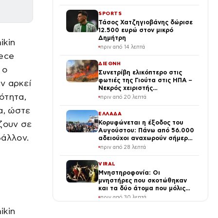
SPORTS
Τάσος Χατζηγιοβάνης δώρισε
12.500 ευρώ στον μικρό
Δημήτρη
ikin
πριν από 14 λεπτά
eece
ΔΙΕΘΝΗ
 ο
Συνετρίβη ελικόπτερο στις
φωτιές της Γιούτα στις ΗΠΑ –
ν αρκεί
Νεκρός χειριστής
ότητα,
μπουλντόζας στο Όρεγκον
πριν από 20 λεπτά
α, ώστε
ΕΛΛΑΔΑ
ζουν σε
Κορυφώνεται η έξοδος του
Αυγούστου: Πάνω από 56.000
βάλλον.
αδειούχοι αναχωρούν σήμερα
από τα λιμάνια της Αττικής
πριν από 28 λεπτά
VIRAL
Μνηστηροφονία: Οι
μνηστήρες που σκοτώθηκαν
και τα δύο άτομα που μόλις
σώθηκαν στην Οδύσσεια
πριν από 30 λεπτά
ikin
SPORTS