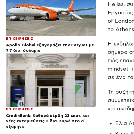
Hellas, σ
Εργασίας 
of London
το Athens
ΕΠΙΧΕΙΡΗΣΕΙΣ
Η εκδήλωσ
Apollo Global εξαγοράζει την EasyJet με
7,7 δισ. δολάρια
σήμερα στ
πώς επανα
mindset π
σε ένα τ
Τη συζήτη
συμμετείχ
και ακαδη
ΕΠΙΧΕΙΡΗΣΕΙΣ
CrediaBank: Καθαρά κέρδη 23 εκατ. και
νέες εκταμιεύσεις 2 δισ. ευρώ στο α΄
Έλια Λ
εξάμηνο
Άννα Κ