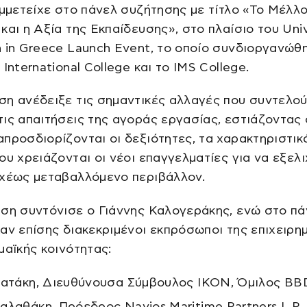
υμμετείχε στο πάνελ συζήτησης με τίτλο «Το Μέλλ
και η Αξία της Εκπαίδευσης», στο πλαίσιο του Univ
 in Greece Launch Event, το οποίο συνδιοργανώθ
 International College και το IMS College.
η ανέδειξε τις σημαντικές αλλαγές που συντελού
ις απαιτήσεις της αγοράς εργασίας, εστιάζοντας
προσδιορίζονται οι δεξιότητες, τα χαρακτηριστικά
ου χρειάζονται οι νέοι επαγγελματίες για να εξελ
αχέως μεταβαλλόμενο περιβάλλον.
ση συντόνισε ο Γιάννης Καλογεράκης, ενώ στο πά
αν επίσης διακεκριμένοι εκπρόσωποι της επιχειρη
μαϊκής κοινότητας:
ιατάκη, Διευθύνουσα Σύμβουλος IKON, Όμιλος B
αλαθάκη, Πρόεδρος Navios Maritime Partners L.P.