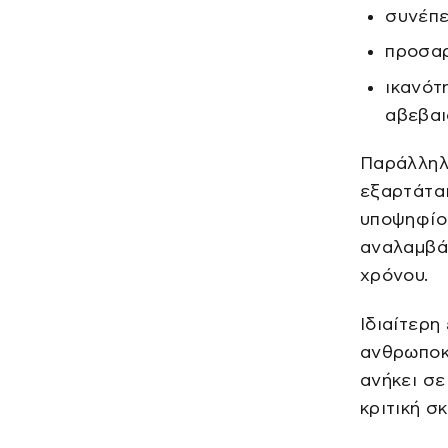
συνέπε
προσαρ
ικανότ
αβεβαι
Παράλληλα
εξαρτάται
υποψηφίου
αναλαμβάν
χρόνου.
Ιδιαίτερ
ανθρωποκε
ανήκει σ
κριτική σ