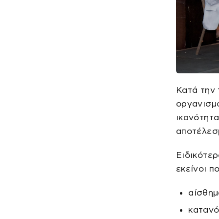
Κατά την 
οργανισμ
ικανότητ
αποτέλεσμ
Ειδικότερ
εκείνοι π
αίσθημ
κατανό