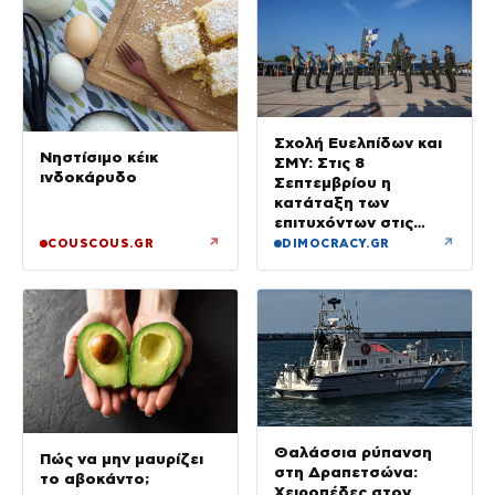
Σχολή Ευελπίδων και
Νηστίσιμο κέικ
ΣΜΥ: Στις 8
ινδοκάρυδο
Σεπτεμβρίου η
κατάταξη των
επιτυχόντων στις
Στρατιωτικές Σχολές
↗
↗
COUSCOUS.GR
DIMOCRACY.GR
Θαλάσσια ρύπανση
Πώς να μην μαυρίζει
στη Δραπετσώνα:
το αβοκάντο;
Χειροπέδες στον