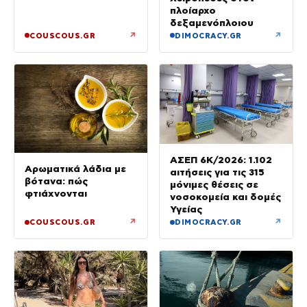
πλοίαρχο
δεξαμενόπλοιου
↗
↗
COUSCOUS.GR
DIMOCRACY.GR
ΑΣΕΠ 6Κ/2026: 1.102
Αρωματικά λάδια με
αιτήσεις για τις 315
βότανα: πώς
μόνιμες θέσεις σε
φτιάχνονται
νοσοκομεία και δομές
Υγείας
↗
↗
COUSCOUS.GR
DIMOCRACY.GR