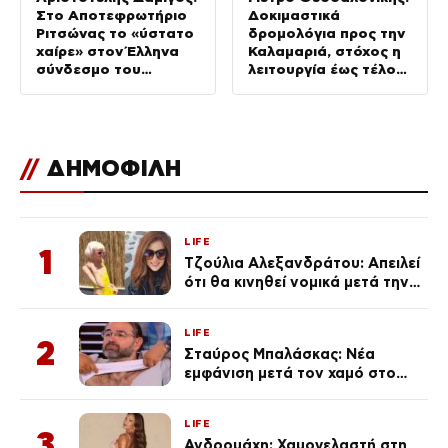
Στο Αποτεφρωτήριο
Δοκιμαστικά
Ριτσώνας το «ύστατο
δρομολόγια προς την
χαίρε» στον Έλληνα
Καλαμαριά, στόχος η
σύνδεσμο του
λειτουργία έως τέλος
ελικοπτέρου που
Αυγούστου
έπεσε στην Ψάθα
//
ΔΗΜΟΦΙΛΗ
LIFE
1
Τζούλια Αλεξανδράτου: Απειλεί
ότι θα κινηθεί νομικά μετά την
ανάρτηση της Δημουλίδου
LIFE
2
Σταύρος Μπαλάσκας: Νέα
εμφάνιση μετά τον χαμό στο
«Πρωινό» (Φωτογραφία)
LIFE
3
Ανδρομάχη: Χαμογελαστή στη