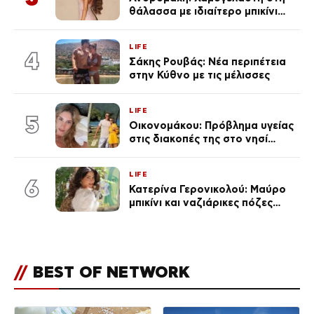
θάλασσα με ιδιαίτερο μπικίνι
μετά τον χωρισμό της
(φωτογραφία)
LIFE
4
Σάκης Ρουβάς: Νέα περιπέτεια
στην Κύθνο με τις μέλισσες
LIFE
5
Οικονομάκου: Πρόβλημα υγείας
στις διακοπές της στο νησί
Μπόρα Μπόρα – «Έσκασε όλη η
κούραση του χειμώνα»
LIFE
6
Κατερίνα Γερονικολού: Μαύρο
μπικίνι και ναζιάρικες πόζες
(φωτογραφίες)
//
BEST OF NETWORK