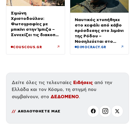
Σιμώνη
Χριστοδούλου:
Ναυτικός χτυπήθηκε
Φωτογραφίες με
στο κεφάλι από κάβο
μπικίνι στην Ίμπιζα –
πρόσδεσης στο λιμάνι
Συνεχίζει τις διακοπές
της Ρόδου –
της με τον σύζυγό
Νοσηλεύεται στο
της, Αντρέα Γεωργίου
νοσοκομείο
↗
↗
COUSCOUS.GR
DIMOCRACY.GR
Ειδήσεις
Δείτε όλες τις τελευταίες
από την
Ελλάδα και τον Κόσμο, τη στιγμή που
ΔΕΔΟΜΕΝΟ
συμβαίνουν, στο
.
ΑΚΟΛΟΥΘΗΣΤΕ ΜΑΣ