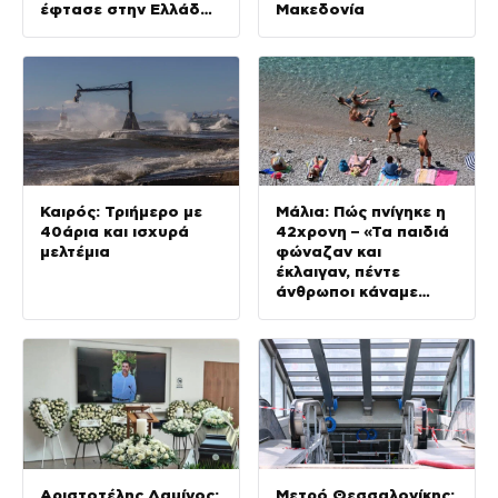
έφτασε στην Ελλάδα
Μακεδονία
– Θα μεταφερθεί στη
ΓΑΔΑ
Καιρός: Τριήμερο με
Μάλια: Πώς πνίγηκε η
40άρια και ισχυρά
42χρονη – «Τα παιδιά
μελτέμια
φώναζαν και
έκλαιγαν, πέντε
άνθρωποι κάναμε
ΚΑΡΠΑ»
Αριστοτέλης Δαμίγος:
Μετρό Θεσσαλονίκης: