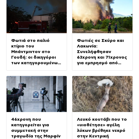
Φωτιά στο παλιό
Φωτιές σε Σκύρο και
κτίριο του
Λακωνία:
Μπάντμιντον στο
Συνελήφθησαν
Γουδή: οι δικηγόροι
63χρονη και 71χρονος
των κατηγορουμένων
για εμπρησμό από
λένε «Η δικογραφία
αμέλεια
περιέχει πλήθος
ελλείψεων και
σοβαρών κενών»
46χρονη που
Λευκό κουτάβι που το
κατηγορείται για
«υιοθέτησε» αγέλη
συμμετοχή στην
λύκων βρέθηκε νεκρό
τραγωδία της Μαρφίν
στην Κεντρική