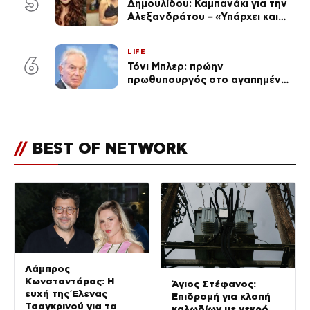
5
Δημουλίδου: Καμπανάκι για την
Αλεξανδράτου – «Υπάρχει και
ένα μικρό παιδί πίσω που
χρειάζεται τη μάνα του»
LIFE
6
Τόνι Μπλερ: πρώην
πρωθυπουργός στο αγαπημένο
του Πόρτο Χέλι
//
BEST OF NETWORK
Λάμπρος
Κωνσταντάρας: Η
Άγιος Στέφανος:
ευχή της Έλενας
Επιδρομή για κλοπή
Τσαγκρινού για τα
καλωδίων με νεκρό