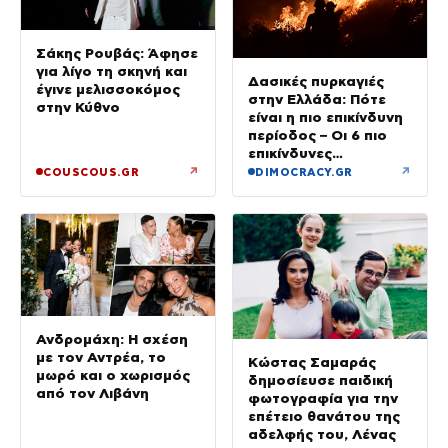
Σάκης Ρουβάς: Άφησε
για λίγο τη σκηνή και
Δασικές πυρκαγιές
έγινε μελισσοκόμος
στην Ελλάδα: Πότε
στην Κύθνο
είναι η πιο επικίνδυνη
περίοδος – Οι 6 πιο
επικίνδυνες
εβδομάδες
↗
↗
COUSCOUS.GR
DIMOCRACY.GR
Ανδρομάχη: Η σχέση
με τον Αντρέα, το
Κώστας Σαμαράς
μωρό και ο χωρισμός
δημοσίευσε παιδική
από τον Λιβάνη
φωτογραφία για την
επέτειο θανάτου της
αδελφής του, Λένας