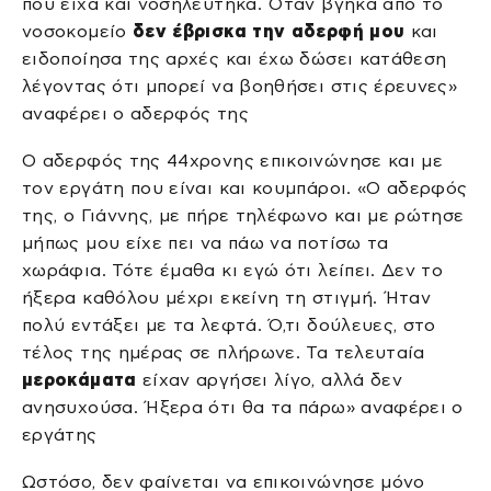
που είχα και νοσηλεύτηκα. Όταν βγήκα από το
νοσοκομείο
δεν έβρισκα την αδερφή μου
και
ειδοποίησα της αρχές και έχω δώσει κατάθεση
λέγοντας ότι μπορεί να βοηθήσει στις έρευνες»
αναφέρει ο αδερφός της
Ο αδερφός της 44χρονης επικοινώνησε και με
τον εργάτη που είναι και κουμπάροι. «Ο αδερφός
της, ο Γιάννης, με πήρε τηλέφωνο και με ρώτησε
μήπως μου είχε πει να πάω να ποτίσω τα
χωράφια. Τότε έμαθα κι εγώ ότι λείπει. Δεν το
ήξερα καθόλου μέχρι εκείνη τη στιγμή. Ήταν
πολύ εντάξει με τα λεφτά. Ό,τι δούλευες, στο
τέλος της ημέρας σε πλήρωνε. Τα τελευταία
μεροκάματα
είχαν αργήσει λίγο, αλλά δεν
ανησυχούσα. Ήξερα ότι θα τα πάρω» αναφέρει ο
εργάτης
Ωστόσο, δεν φαίνεται να επικοινώνησε μόνο