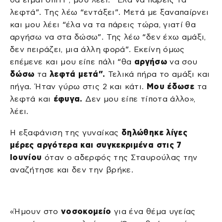
λεφτά”. Της λέω “εντάξει”. Μετά με ξαναπαίρνει
και μου λέει “έλα να τα πάρεις τώρα, γιατί θα
αργήσω να στα δώσω”. Της λέω “δεν έχω αμάξι,
δεν πειράζει, μια άλλη φορά”. Εκείνη όμως
επέμενε και μου είπε πάλι “θα
αργήσω
να σου
δώσω
τα
λεφτά μετά”.
Τελικά πήρα το αμάξι και
πήγα. Ήταν γύρω στις 2 και κάτι.
Μου έδωσε
τα
λεφτά και
έφυγα.
Δεν μου είπε τίποτα άλλο»,
λέει.
Η εξαφάνιση της γυναίκας
δηλώθηκε λίγες
μέρες αργότερα και συγκεκριμένα στις 7
Ιουνίου
όταν ο αδερφός της Σταυρούλας την
αναζήτησε και δεν την βρήκε.
«Ήμουν στο
νοσοκομείο
για ένα θέμα υγείας