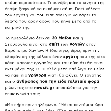
ακόμη περισσότερο. Τι συνέβη και το κινητό της
έπαψε ξαφνικά να εκπέμπει σήμα; Γιατί κάλεσε
τον εργάτη και του είπε πάει για να πάρει τα
λεφτά του άρον άρον; Που πήγε μετά από το
πατρικό της;
Το ημερολόγιο δείχνει
30 Μαΐου
και η
Σταυρούλα είναι στο
σπίτι
των
γονιών
στον
Βαρύπετρο Χανίων. Η ίδια λίγες ώρες πριν την
εξαφάνιση της κάλεσε έναν
εργάτη
που της είχε
κάνει κάποιες εργασίες και του είπε ότι θα είναι
εκεί μέχρι της 17:30 αλλά μετά από λίγο του είπε
να πάει πιο
γρήγορα
γιατί θα φύγει. Ο εργάτης
και ο
άνθρωπος που την είδε τελυταία φορά
μιλώντας στο
newsit.gr
αποκαλύπτει για την
επικοινωνία τους.
«Με πήρε πριν τηλέφωνο. “Μέχρι πεντέμισι ώρα
θα είμαι σπίτι”, μου λέει. “Έλα να πάρεις τα