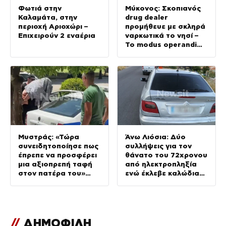
Φωτιά στην
Μύκονος: Σκοπιανός
Καλαμάτα, στην
drug dealer
περιοχή Αριοχώρι –
προμήθευε με σκληρά
Επιχειρούν 2 εναέρια
ναρκωτικά το νησί –
Το modus operandi
και η
κινηματογραφική
καταδίωξη
Μυστράς: «Τώρα
Άνω Λιόσια: Δύο
συνειδητοποίησε πως
συλλήψεις για τον
έπρεπε να προσφέρει
θάνατο του 72χρονου
μια αξιοπρεπή ταφή
από ηλεκτροπληξία
στον πατέρα του»
ενώ έκλεβε καλώδια
λέει ο δικηγόρος του
και έπεσε από ύψος
55χρονου
//
ΔΗΜΟΦΙΛΗ