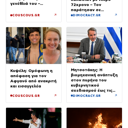
γενέθλιά του –
72χρονο – Τον
Φωτογραφία
παράτησαν σε
αυτοκίνητο οι δύο
↗
↗
COUSCOUS.GR
DIMOCRACY.GR
συνεργοί
Μητσοτάκης: Η
Κυψέλη: Ομόφωνη η
βιομηχανική ανάπτυξη
απόφαση για τον
στον πυρήνα του
Αφγανό από ανακριτή
κυβερνητικού
και εισαγγελέα
σχεδιασμού έως τις
εκλογές του 2027
↗
↗
COUSCOUS.GR
DIMOCRACY.GR