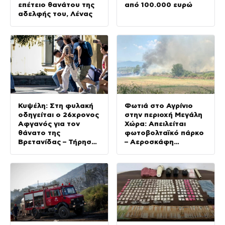
επέτειο θανάτου της
από 100.000 ευρώ
αδελφής του, Λένας
Κυψέλη: Στη φυλακή
Φωτιά στο Αγρίνιο
οδηγείται ο 26χρονος
στην περιοχή Μεγάλη
Αφγανός για τον
Χώρα: Απειλείται
θάνατο της
φωτοβολταϊκό πάρκο
Βρετανίδας – Τήρησε
– Αεροσκάφη
το δικαίωμα της
παλεύουν με τις
σιωπής ενώπιον της
φλόγες
ανακρίτριας