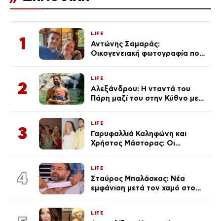
LIFE
1
Αντώνης Σαμαράς:
Οικογενειακή φωτογραφία που
ανάρτησε ο γιος του λίγο πριν
από την επέτειο θανάτου της
LIFE
Λένας
2
Αλεξάνδρου: Η νταντά του
Πάρη μαζί του στην Κύθνο με
τον μικρό και την Ελληνίδου
(Φωτογραφίες)
LIFE
3
Γαρυφαλλιά Καληφώνη και
Χρήστος Μάστορας: Οι
χωριστές διακοπές και η
επέτειος που φέτος πέρασε
LIFE
απαρατήρητη
4
Σταύρος Μπαλάσκας: Νέα
εμφάνιση μετά τον χαμό στο
«Πρωινό» (Φωτογραφία)
LIFE