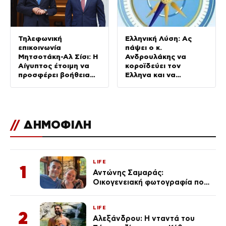
Τηλεφωνική
Ελληνική Λύση: Ας
επικοινωνία
πάψει ο κ.
Μητσοτάκη-Αλ Σίσι: Η
Ανδρουλάκης να
Αίγυπτος έτοιμη να
κοροϊδεύει τον
προσφέρει βοήθεια
Έλληνα και να
για τις πυρκαγιές
προκαλεί
//
ΔΗΜΟΦΙΛΗ
LIFE
1
Αντώνης Σαμαράς:
Οικογενειακή φωτογραφία που
ανάρτησε ο γιος του λίγο πριν
από την επέτειο θανάτου της
LIFE
Λένας
2
Αλεξάνδρου: Η νταντά του