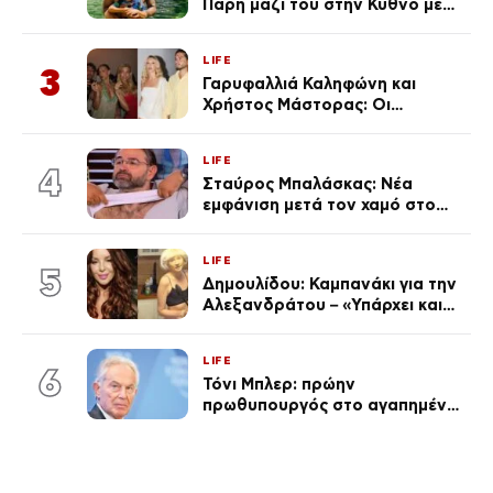
Πάρη μαζί του στην Κύθνο με
τον μικρό και την Ελληνίδου
(Φωτογραφίες)
LIFE
3
Γαρυφαλλιά Καληφώνη και
Χρήστος Μάστορας: Οι
χωριστές διακοπές και η
επέτειος που φέτος πέρασε
LIFE
απαρατήρητη
4
Σταύρος Μπαλάσκας: Νέα
εμφάνιση μετά τον χαμό στο
«Πρωινό» (Φωτογραφία)
LIFE
5
Δημουλίδου: Καμπανάκι για την
Αλεξανδράτου – «Υπάρχει και
ένα μικρό παιδί πίσω που
χρειάζεται τη μάνα του»
LIFE
6
Τόνι Μπλερ: πρώην
πρωθυπουργός στο αγαπημένο
του Πόρτο Χέλι