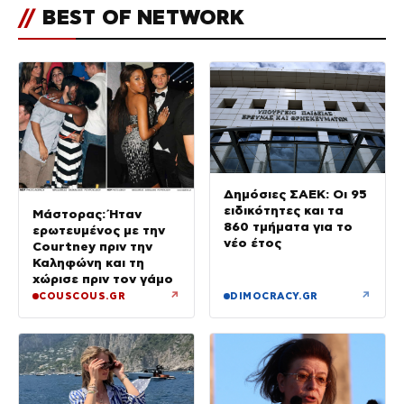
//
BEST OF NETWORK
Δημόσιες ΣΑΕΚ: Οι 95
ειδικότητες και τα
Μάστορας: Ήταν
860 τμήματα για το
ερωτευμένος με την
νέο έτος
Courtney πριν την
Καληφώνη και τη
χώρισε πριν τον γάμο
↗
↗
COUSCOUS.GR
DIMOCRACY.GR