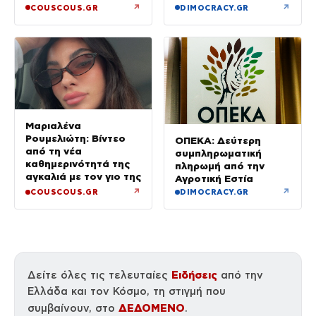
(Φωτογραφίες)
↗
↗
COUSCOUS.GR
DIMOCRACY.GR
Μαριαλένα
Ρουμελιώτη: Βίντεο
ΟΠΕΚΑ: Δεύτερη
από τη νέα
συμπληρωματική
καθημερινότητά της
πληρωμή από την
αγκαλιά με τον γιο της
Αγροτική Εστία
↗
↗
COUSCOUS.GR
DIMOCRACY.GR
Ειδήσεις
Δείτε όλες τις τελευταίες
από την
Ελλάδα και τον Κόσμο, τη στιγμή που
ΔΕΔΟΜΕΝΟ
συμβαίνουν, στο
.