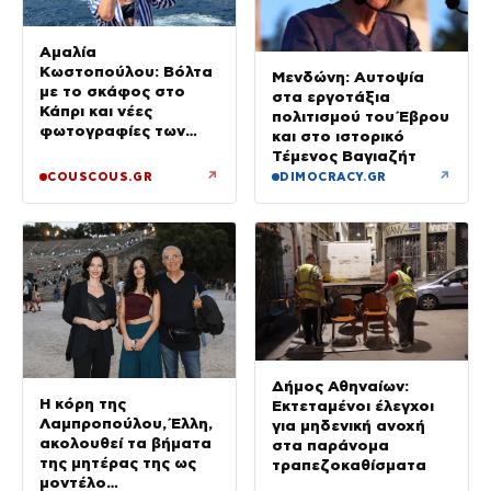
Αμαλία
Κωστοπούλου: Βόλτα
Μενδώνη: Αυτοψία
με το σκάφος στο
στα εργοτάξια
Κάπρι και νέες
πολιτισμού του Έβρου
φωτογραφίες των
και στο ιστορικό
διακοπών της
Τέμενος Βαγιαζήτ
↗
↗
COUSCOUS.GR
DIMOCRACY.GR
Δήμος Αθηναίων:
Η κόρη της
Εκτεταμένοι έλεγχοι
Λαμπροπούλου, Έλλη,
για μηδενική ανοχή
ακολουθεί τα βήματα
στα παράνομα
της μητέρας της ως
τραπεζοκαθίσματα
μοντέλο