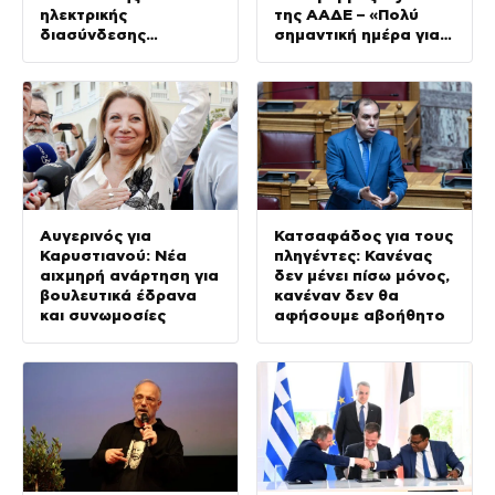
ηλεκτρικής
της ΑΑΔΕ – «Πολύ
διασύνδεσης
σημαντική ημέρα για
Ελλάδας-Κύπρου
τον πρωτογενή
τομέα»
Αυγερινός για
Κατσαφάδος για τους
Καρυστιανού: Νέα
πληγέντες: Κανένας
αιχμηρή ανάρτηση για
δεν μένει πίσω μόνος,
βουλευτικά έδρανα
κανέναν δεν θα
και συνωμοσίες
αφήσουμε αβοήθητο