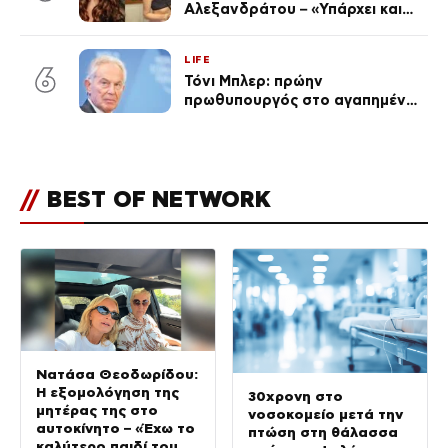
Αλεξανδράτου – «Υπάρχει και
ένα μικρό παιδί πίσω που
χρειάζεται τη μάνα του»
LIFE
6
Τόνι Μπλερ: πρώην
πρωθυπουργός στο αγαπημένο
του Πόρτο Χέλι
//
BEST OF NETWORK
Νατάσα Θεοδωρίδου:
Η εξομολόγηση της
30χρονη στο
μητέρας της στο
νοσοκομείο μετά την
αυτοκίνητο – «Έχω το
πτώση στη θάλασσα
καλύτερο παιδί του