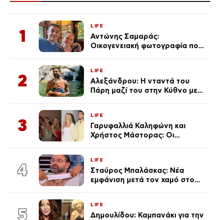
LIFE
1
Αντώνης Σαμαράς:
Οικογενειακή φωτογραφία που
ανάρτησε ο γιος του λίγο πριν
από την επέτειο θανάτου της
LIFE
Λένας
2
Αλεξάνδρου: Η νταντά του
Πάρη μαζί του στην Κύθνο με
τον μικρό και την Ελληνίδου
(Φωτογραφίες)
LIFE
3
Γαρυφαλλιά Καληφώνη και
Χρήστος Μάστορας: Οι
χωριστές διακοπές και η
επέτειος που φέτος πέρασε
LIFE
απαρατήρητη
4
Σταύρος Μπαλάσκας: Νέα
εμφάνιση μετά τον χαμό στο
«Πρωινό» (Φωτογραφία)
LIFE
5
Δημουλίδου: Καμπανάκι για την