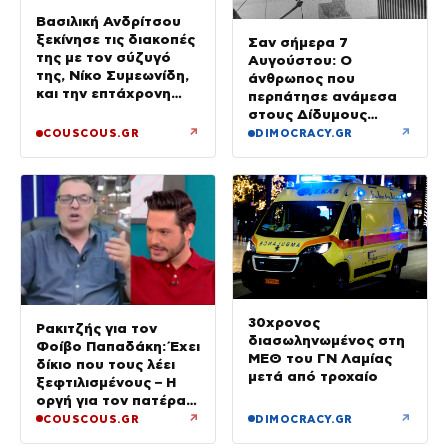
Βασιλική Ανδρίτσου
ξεκίνησε τις διακοπές
Σαν σήμερα 7
της με τον σύζυγό
Αυγούστου: Ο
της, Νίκο Συμεωνίδη,
άνθρωπος που
και την επτάχρονη
περπάτησε ανάμεσα
κόρη τους
στους Δίδυμους
Πύργους
↗
↗
COUSCOUS.GR
DIMOCRACY.GR
30χρονος
Ρακιτζής για τον
διασωληνωμένος στη
Φοίβο Παπαδάκη: Έχει
ΜΕΘ του ΓΝ Λαμίας
δίκιο που τους λέει
μετά από τροχαίο
ξεφτιλισμένους – Η
οργή για τον πατέρα
του
↗
↗
COUSCOUS.GR
DIMOCRACY.GR