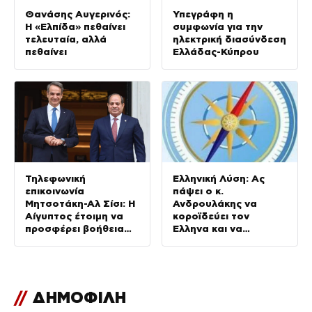
Θανάσης Αυγερινός:
Υπεγράφη η
Η «Ελπίδα» πεθαίνει
συμφωνία για την
τελευταία, αλλά
ηλεκτρική διασύνδεση
πεθαίνει
Ελλάδας-Κύπρου
Τηλεφωνική
Ελληνική Λύση: Ας
επικοινωνία
πάψει ο κ.
Μητσοτάκη-Αλ Σίσι: Η
Ανδρουλάκης να
Αίγυπτος έτοιμη να
κοροϊδεύει τον
προσφέρει βοήθεια
Έλληνα και να
για τις πυρκαγιές
προκαλεί
//
ΔΗΜΟΦΙΛΗ