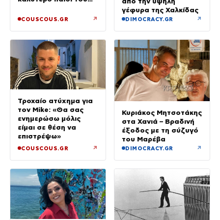
από την υψηλή
κόσμου»
γέφυρα της Χαλκίδας
↗
↗
COUSCOUS.GR
DIMOCRACY.GR
Τροχαίο ατύχημα για
τον Mike: «Θα σας
Κυριάκος Μητσοτάκης
ενημερώσω μόλις
στα Χανιά – Βραδινή
είμαι σε θέση να
έξοδος με τη σύζυγό
επιστρέψω»
του Μαρέβα
↗
↗
COUSCOUS.GR
DIMOCRACY.GR