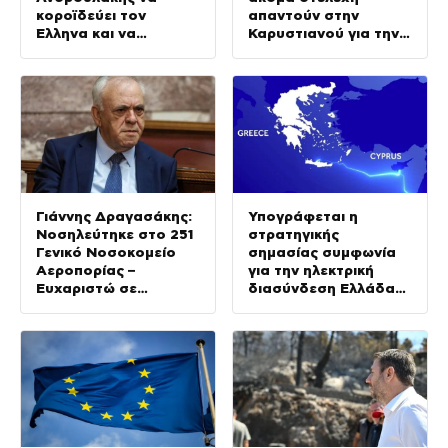
κοροϊδεύει τον
απαντούν στην
Έλληνα και να
Καρυστιανού για την
προκαλεί
αποχώρησή τους:
«Αρνηθήκαμε να
συμβιβαστούμε»
Γιάννης Δραγασάκης:
Υπογράφεται η
Νοσηλεύτηκε στο 251
στρατηγικής
Γενικό Νοσοκομείο
σημασίας συμφωνία
Αεροπορίας –
για την ηλεκτρική
Ευχαριστώ σε
διασύνδεση Ελλάδας-
γιατρούς και
Κύπρου παρουσία του
νοσηλευτές
Πρωθυπουργού