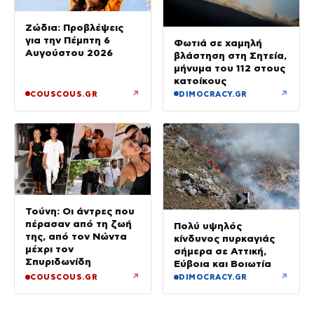
Ζώδια: Προβλέψεις
για την Πέμπτη 6
Φωτιά σε χαμηλή
Αυγούστου 2026
βλάστηση στη Σητεία,
μήνυμα του 112 στους
κατοίκους
↗
↗
COUSCOUS.GR
DIMOCRACY.GR
Τούνη: Οι άντρες που
πέρασαν από τη ζωή
Πολύ υψηλός
της, από τον Νώντα
κίνδυνος πυρκαγιάς
μέχρι τον
σήμερα σε Αττική,
Σπυριδωνίδη
Εύβοια και Βοιωτία
↗
↗
COUSCOUS.GR
DIMOCRACY.GR