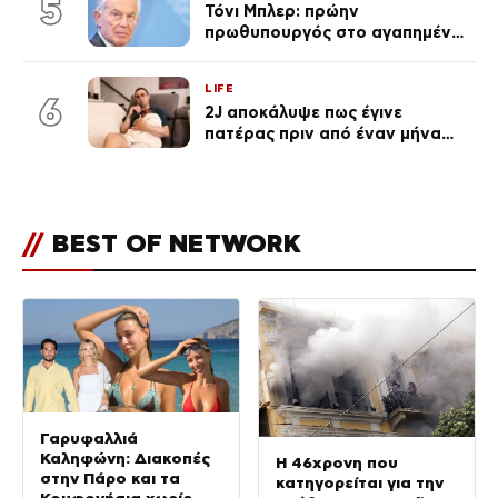
5
Τόνι Μπλερ: πρώην
πρωθυπουργός στο αγαπημένο
του Πόρτο Χέλι
LIFE
6
2J αποκάλυψε πως έγινε
πατέρας πριν από έναν μήνα
(Βίντεο)
//
BEST OF NETWORK
Γαρυφαλλιά
Καληφώνη: Διακοπές
Η 46χρονη που
στην Πάρο και τα
κατηγορείται για την