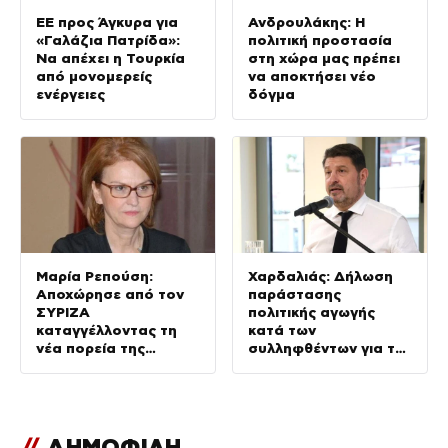
EE προς Άγκυρα για
Ανδρουλάκης: Η
«Γαλάζια Πατρίδα»:
πολιτική προστασία
Να απέχει η Τουρκία
στη χώρα μας πρέπει
από μονομερείς
να αποκτήσει νέο
ενέργειες
δόγμα
Μαρία Ρεπούση:
Χαρδαλιάς: Δήλωση
Αποχώρησε από τον
παράστασης
ΣΥΡΙΖΑ
πολιτικής αγωγής
καταγγέλλοντας τη
κατά των
νέα πορεία της
συλληφθέντων για τη
ηγεσίας του κόμματος
φωτιά που
επεκτάθηκε στη
Δυτική Αττική
//
ΔΗΜΟΦΙΛΗ