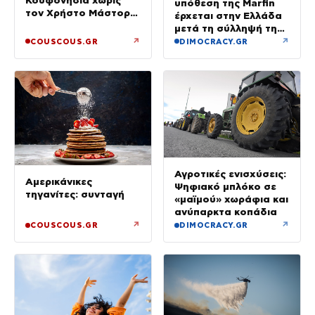
Κουφονήσια χωρίς
υπόθεση της Marfin
τον Χρήστο Μάστορα
έρχεται στην Ελλάδα
– Φωτογραφίες
μετά τη σύλληψή της
στο Λονδίνο
↗
↗
COUSCOUS.GR
DIMOCRACY.GR
Αγροτικές ενισχύσεις:
Αμερικάνικες
Ψηφιακό μπλόκο σε
τηγανίτες: συνταγή
«μαϊμού» χωράφια και
ανύπαρκτα κοπάδια
↗
↗
COUSCOUS.GR
DIMOCRACY.GR