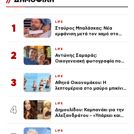
LIFE
1
Σταύρος Μπαλάσκας: Νέα
εμφάνιση μετά τον χαμό στο
«Πρωινό» (Φωτογραφία)
LIFE
2
Αντώνης Σαμαράς:
Οικογενειακή φωτογραφία που
ανάρτησε ο γιος του λίγο πριν
από την επέτειο θανάτου της
LIFE
Λένας
3
Αθηνά Οικονομάκου: Η
λεπτομέρεια στο μαύρο μπικίνι
της που απογείωσε την
εμφάνισή της στη Μύκονο
LIFE
(φωτογραφίες)
4
Δημουλίδου: Καμπανάκι για την
Αλεξανδράτου – «Υπάρχει και
ένα μικρό παιδί πίσω που
χρειάζεται τη μάνα του»
LIFE