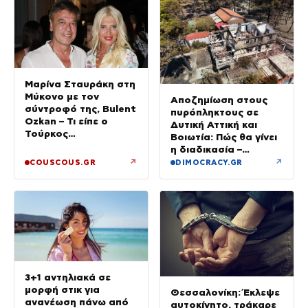
Μαρίνα Σταυράκη στη
Μύκονο με τον
Αποζημίωση στους
σύντροφό της, Bulent
πυρόπληκτους σε
Ozkan – Τι είπε ο
Δυτική Αττική και
Τούρκος
Βοιωτία: Πώς θα γίνει
επιχειρηματίας στην
η διαδικασία –
κάμερα
Ξεκινούν τη Δευτέρα
↗
↗
COUSCOUS.GR
DIMOCRACY.GR
οι αιτήσεις
3+1 αντηλιακά σε
μορφή στικ για
Θεσσαλονίκη: Έκλεψε
ανανέωση πάνω από
αυτοκίνητο, τράκαρε