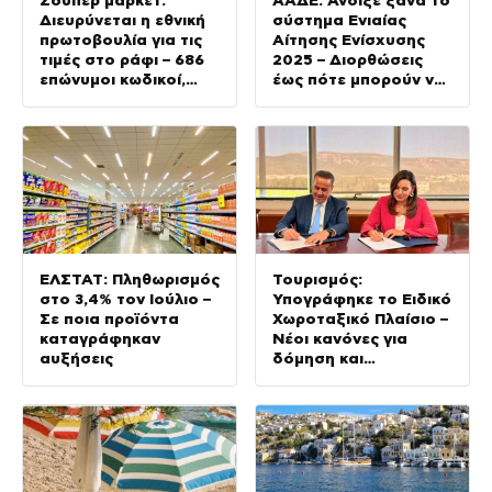
Διευρύνεται η εθνική
σύστημα Ενιαίας
πρωτοβουλία για τις
Αίτησης Ενίσχυσης
τιμές στο ράφι – 686
2025 – Διορθώσεις
επώνυμοι κωδικοί,
έως πότε μπορούν να
ακόμη 230 σε σχολικά
γίνουν
και προϊόντα
ιδιωτικής ετικέτας
ΕΛΣΤΑΤ: Πληθωρισμός
Τουρισμός:
στο 3,4% τον Ιούλιο –
Υπογράφηκε το Ειδικό
Σε ποια προϊόντα
Χωροταξικό Πλαίσιο –
καταγράφηκαν
Νέοι κανόνες για
αυξήσεις
δόμηση και
επενδύσεις