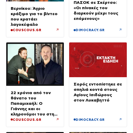
ΠΑΣΟΚ σε Σκέρτσο:
«Οι πίνακές του
Βερνίκου: Άγριο
διαρκούν μέχρι τους
κράξιμο για το βίντεο
επόμενους»
που κρατάει
λαγοκέφαλο
↗
↗
COUSCOUS.GR
DIMOCRACY.GR
Σορός εντοπίστηκε σε
σπηλιά κοντά στους
22 χρόνια από τον
Αγίους Ισιδώρους
θάνατο του
στον Λυκαβηττό
Παπαμιχαήλ: Ο
Γιάννης και οι
κληρονόμοι του στη
διαθήκη
↗
↗
COUSCOUS.GR
DIMOCRACY.GR