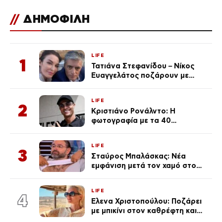
//
ΔΗΜΟΦΙΛΗ
LIFE
1
Τατιάνα Στεφανίδου – Νίκος
Ευαγγελάτος ποζάρουν με
μαγιό σε παραλία στην
Κεφαλονιά
LIFE
2
Κριστιάνο Ρονάλντο: Η
φωτογραφία με τα 40
πανάκριβα αυτοκίνητα στο
γκαράζ του ξεπέρασε τα 20,7
LIFE
εκ. likes
3
Σταύρος Μπαλάσκας: Νέα
εμφάνιση μετά τον χαμό στο
«Πρωινό» (Φωτογραφία)
LIFE
4
Έλενα Χριστοπούλου: Ποζάρει
με μπικίνι στον καθρέφτη και
εντυπωσιάζει – «Χάνουμε