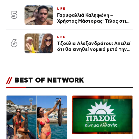
τουλάχιστον 25 κιλά η
LIFE
καθεμία…» (Βίντεο)
5
Γαρυφαλλιά Καληφώνη –
Χρήστος Μάστορας: Τέλος στις
φήμες χωρισμού, όλη η αλήθεια
για τη σχέση τους
LIFE
6
Τζούλια Αλεξανδράτου: Απειλεί
ότι θα κινηθεί νομικά μετά την
ανάρτηση της Δημουλίδου
//
BEST OF NETWORK