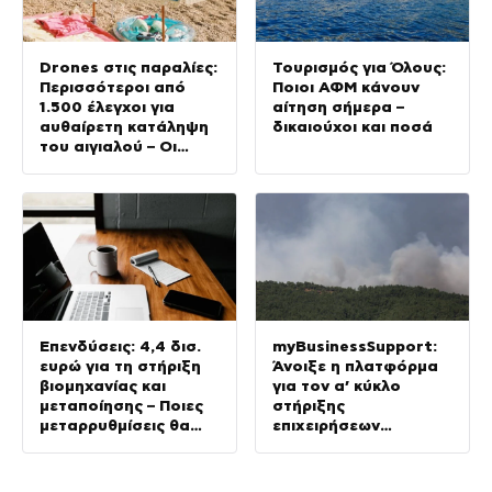
Drones στις παραλίες:
Τουρισμός για Όλους:
Περισσότεροι από
Ποιοι ΑΦΜ κάνουν
1.500 έλεγχοι για
αίτηση σήμερα –
αυθαίρετη κατάληψη
δικαιούχοι και ποσά
του αιγιαλού – Οι
περιοχές με τις
περισσότερες
καταγγελίες
Επενδύσεις: 4,4 δισ.
myBusinessSupport:
ευρώ για τη στήριξη
Άνοιξε η πλατφόρμα
βιομηχανίας και
για τον α’ κύκλο
μεταποίησης – Ποιες
στήριξης
μεταρρυθμίσεις θα
επιχειρήσεων
δώσουν νέα ώθηση
Σαμοθράκης
στην Οικονομία