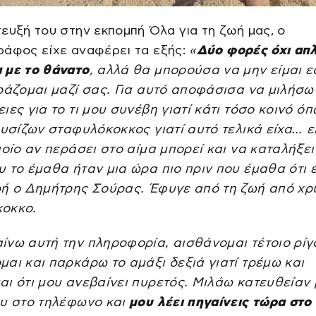
ευξή του στην εκπομπή Όλα για τη ζωή μας, ο
ράφος είχε αναφέρει τα εξής:
«
Δύο φορές όχι απ
 με το θάνατο
, αλλά θα μπορούσα να μην είμαι ε
ράζομαι μαζί σας. Για αυτό αποφάσισα να μιλήσω
ιες για το τι μου συνέβη γιατί κάτι τόσο κοινό ό
ρυσίζων σταφυλόκοκκος γιατί αυτό τελικά είχα… ε
ποίο αν περάσει στο αίμα μπορεί και να καταλήξει
 το έμαθα ήταν μια ώρα πιο πριν που έμαθα ότι 
ωή ο Δημήτρης Σούρας. Έφυγε από τη ζωή από χρ
οκκο.
ίνω αυτή την πληροφορία, αισθάνομαι τέτοιο ρίγ
αι και παρκάρω το αμάξι δεξιά γιατί τρέμω και
ι ότι μου ανεβαίνει πυρετός. Μιλάω κατευθείαν 
ου στο τηλέφωνο και
μου λέει πηγαίνεις τώρα στο