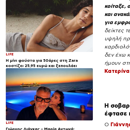
κοίταξε, 
και ανακά
για εμφρ
δείκτες 
υψηλή πρ
καρδιολό
δεν έχω κ
LIFE
Η μίνι φούστα για 50άρες στη Zara
ήμουν στ
κοστίζει 25,95 ευρώ και ξεπουλάει
Κατερίνα
Η σοβαρή
έφτασε 
LIFE
Ο
Γιάννη
Γιώργος Λιάγκας – Μαρία Αντωνά: