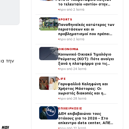
το τελευταίο «αντίο» στην
φωνή της μεταπολίτευσης
πριν από 2 λεπτά
SPORTS
Παναθηναϊκός κατώτερος των
περιστάσεων και οι
προβληματισμοί που πρέπει
να «σβήσουν» μέσα στη
πριν από 2 λεπτά
Σόφια
ΟΙΚΟΝΟΜΙΑ
Κοινωνικό Οικιακό Τιμολόγιο
Ρεύματος (ΚΟΤ): Πότε ανοίγει
ια την
ξανά η πλατφόρμα για τις
αιτήσεις
πριν από 24 λεπτά
LIFE
Γαρυφαλλιά Καληφώνη και
Χρήστος Μάστορας: Οι
χωριστές διακοπές και η
επέτειος που φέτος πέρασε
πριν από 28 λεπτά
απαρατήρητη
ΕΠΙΧΕΙΡΗΣΕΙΣ
ΔΕΗ επιβεβαιώνει τους
στόχους για το 2026 – Στο
επίκεντρο data center, ΑΠΕ
 και
και νέες εξαγορές
πριν από 32 λεπτά