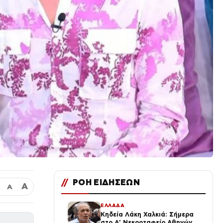
//
ΡΟΗ ΕΙΔΗΣΕΩΝ
Α
Α
ΕΛΛΑΔΑ
Κηδεία Λάκη Χαλκιά: Σήμερα
στο Α’ Νεκροταφείο Αθηνών