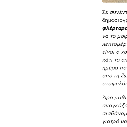
Σε συνέντ
δημοσιογ
φλέρταρα
να το μοι
λεπτομέρε
είναι ο χ
κάτι το ο
ημέρα που
από τη ζ
σταφυλόκ
Άρα μαθα
αναγκάζομ
αισθάνομα
γιατρό μ