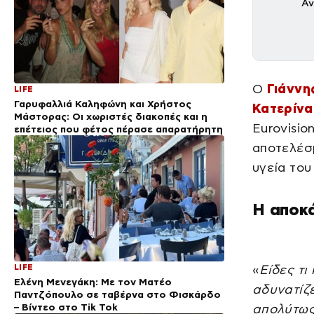
Αν
Ο
Γιάννη
LIFE
Γαρυφαλλιά Καληφώνη και Χρήστος
Κατερίνα
Μάστορας: Οι χωριστές διακοπές και η
Eurovisio
επέτειος που φέτος πέρασε απαρατήρητη
αποτελέσμ
υγεία του
Η αποκ
LIFE
«
Είδες τι
Ελένη Μενεγάκη: Με τον Ματέο
αδυνατίζε
Παντζόπουλο σε ταβέρνα στο Φισκάρδο
– Βίντεο στο Tik Tok
απολύτως