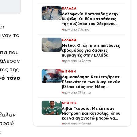
ΕΛΛΑΔΑ
Δολοφονία Βρετανίδας στην
Κυψέλη: Οι δύο καταθέσεις
της συζύγου του 26χρονου
er
Αφγανού – Το στίγμα του
πριν από 7 λεπτά
κινητού, η θεία από την Ινδία
ιναν το
και τα απειλητικά μηνύματα
ΕΛΛΑΔΑ
Meteo: Οι έξι πιο επικίνδυνες
εβδομάδες για δασικές
ατα που
πυρκαγιές στην Ελλάδα
κάλεσαν
πριν από 13 λεπτά
τες της
ΔΙΕΘΝΗ
ρό τόνο
Δημοσκόπηση Reuters/Ipsos:
Πλειονότητα των Αμερικανών
βλέπει χάος στη Μέση
Ανατολή – Δυσαρέσκεια για
πριν από 13 λεπτά
τον Τραμπ
SPORTS
Λιβάι Γκαρσία: Με έπεισαν
Νίστρουπ και Κοτσόλης, όπου
βαλαν
και να αγωνιστώ μπορώ να
μπορώ
κάνω τη διαφορά
πριν από 15 λεπτά
ε
TRAVEL