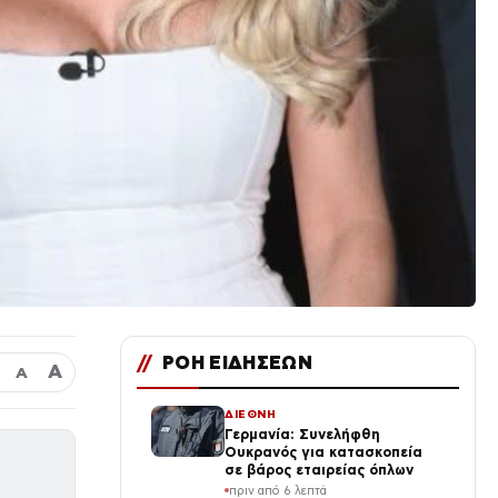
//
ΡΟΗ ΕΙΔΗΣΕΩΝ
Α
Α
ΔΙΕΘΝΗ
Γερμανία: Συνελήφθη
Ουκρανός για κατασκοπεία
σε βάρος εταιρείας όπλων
πριν από 6 λεπτά