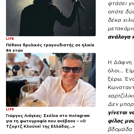
φτάσει γι
οπότε δύ
δέκα χιλι
μετακόμι
ανάλογα κ
LIFE
Πέθανε θρυλικός τραγουδιστής σε ηλικία
86 ετών
Η Δάφνη 
όλοι… Είμ
ξέρω. Ένα
Κωνσταντι
χαρτζιλίκ
Δεν μπορ
LIFE
γίνεται ν
Γιώργος Λιάγκας: Σχόλια στο Instagram
φίλος μο
για τη φωτογραφία που ανέβασε – «Ο
Τζορτζ Κλούνεϊ της Ελλάδας…»
βδομάδα 