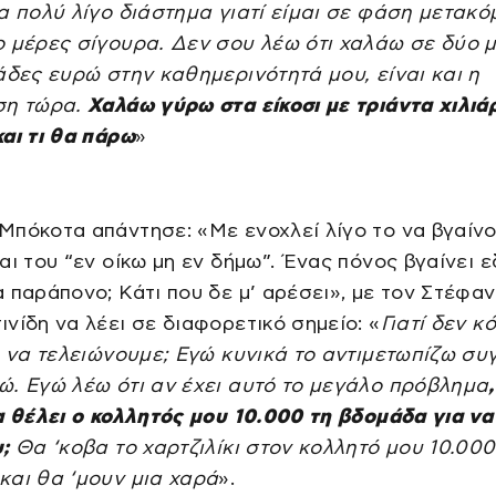
α πολύ λίγο διάστημα γιατί είμαι σε φάση μετακό
ο μέρες σίγουρα. Δεν σου λέω ότι χαλάω σε δύο 
άδες ευρώ στην καθημερινότητά μου, είναι και η
ση τώρα.
Χαλάω γύρω στα είκοσι με τριάντα χιλιάρ
αι τι θα πάρω
»
Μπόκοτα απάντησε: «Με ενοχλεί λίγο το να βγαίν
αι του “εν οίκω μη εν δήμω”. Ένας πόνος βγαίνει 
 παράπονο; Κάτι που δε μ’ αρέσει», με τον Στέφα
νίδη να λέει σε διαφορετικό σημείο: «
Γιατί δεν κό
ι να τελειώνουμε; Εγώ κυνικά το αντιμετωπίζω συ
ώ. Εγώ λέω ότι αν έχει αυτό το μεγάλο πρόβλημα
α θέλει ο κολλητός μου 10.000 τη βδομάδα για να 
υ;
Θα ‘κοβα το χαρτζιλίκι στον κολλητό μου 10.000
και θα ‘μουν μια χαρά
».