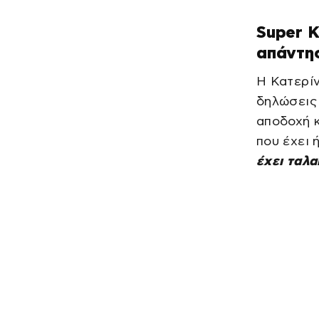
Super Κ
απάντη
Η Κατερίν
δηλώσεις 
αποδοχή κ
που έχει 
έχει ταλ