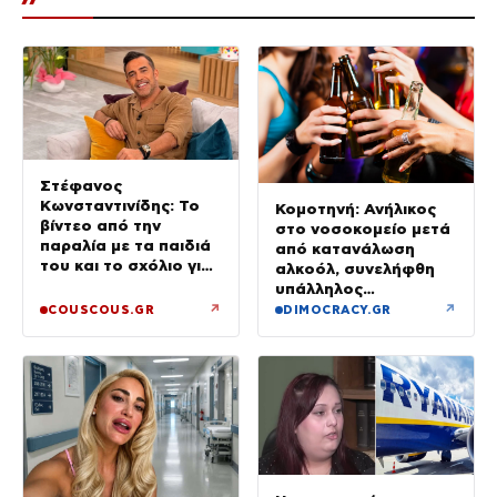
Στέφανος
Κωνσταντινίδης: Το
Κομοτηνή: Ανήλικος
βίντεο από την
στο νοσοκομείο μετά
παραλία με τα παιδιά
από κατανάλωση
του και το σχόλιο για
αλκοόλ, συνελήφθη
την ηλικία του
υπάλληλος
καταστήματος
↗
↗
COUSCOUS.GR
DIMOCRACY.GR