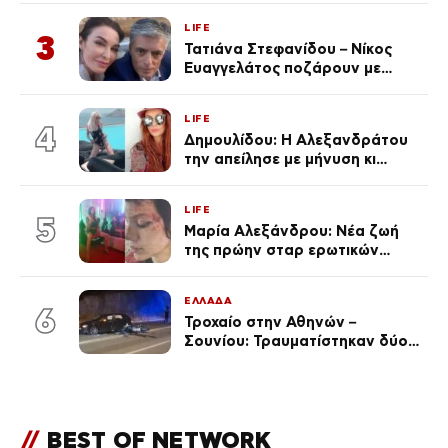
κίνδυνο πυρκαγιάς
LIFE
3
Τατιάνα Στεφανίδου – Νίκος
Ευαγγελάτος ποζάρουν με
μαγιό σε παραλία στην
Κεφαλονιά
LIFE
4
Δημουλίδου: Η Αλεξανδράτου
την απείλησε με μήνυση κι
εκείνη απαντά – «Δεν σε
αναγνώρισα, όταν κατάλαβα
LIFE
ποια είσαι σοκαρίστικα»
5
Μαρία Αλεξάνδρου: Νέα ζωή
της πρώην σταρ ερωτικών
ταινιών, μητέρα ενός παιδιού με
σύντροφο επιχειρηματία
ΕΛΛΑΔΑ
(Φωτογραφίες)
6
Τροχαίο στην Αθηνών –
Σουνίου: Τραυματίστηκαν δύο
αστυνομικοί
//
BEST OF NETWORK