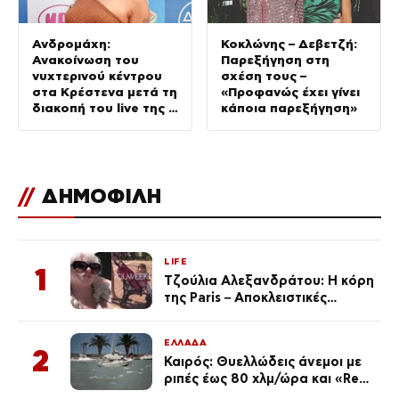
Ανδρομάχη:
Κοκλώνης – Δεβετζή:
Ανακοίνωση του
Παρεξήγηση στη
νυχτερινού κέντρου
σχέση τους –
στα Κρέστενα μετά τη
«Προφανώς έχει γίνει
διακοπή του live της –
κάποια παρεξήγηση»
Τι αναφέρει
//
ΔΗΜΟΦΙΛΗ
LIFE
1
Τζούλια Αλεξανδράτου: Η κόρη
της Paris – Αποκλειστικές
φωτογραφίες
ΕΛΛΑΔΑ
2
Καιρός: Θυελλώδεις άνεμοι με
ριπές έως 80 χλμ/ώρα και «Red
Code» σε 6 περιοχές για