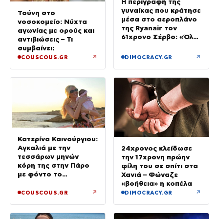
Η περιγραφή της
γυναίκας που κράτησε
Τούνη στο
μέσα στο αεροπλάνο
νοσοκομείο: Νύχτα
της Ryanair τον
αγωνίας με ορούς και
61χρονο Σέρβο: «Όλα
αντιβιώσεις – Τι
έγιναν σε κλάσματα
συμβαίνει;
δευτερολέπτου»
↗
↗
COUSCOUS.GR
DIMOCRACY.GR
Κατερίνα Καινούργιου:
Αγκαλιά με την
24χρονος κλείδωσε
τεσσάρων μηνών
την 17χρονη πρώην
κόρη της στην Πάρο
φίλη του σε σπίτι στα
με φόντο το
Χανιά – Φώναζε
ηλιοβασίλεμα
«βοήθεια» η κοπέλα
↗
↗
COUSCOUS.GR
DIMOCRACY.GR