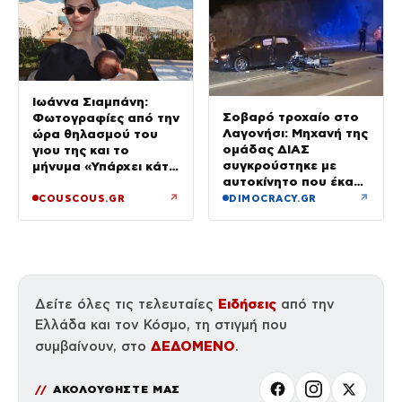
Ιωάννα Σιαμπάνη:
Σοβαρό τροχαίο στο
Φωτογραφίες από την
Λαγονήσι: Μηχανή της
ώρα θηλασμού του
ομάδας ΔΙΑΣ
γιου της και το
συγκρούστηκε με
μήνυμα «Υπάρχει κάτι
αυτοκίνητο που έκανε
μαγικό σε αυτές τις
αναστροφή – Δύο
αργές μέρες»
↗
↗
COUSCOUS.GR
DIMOCRACY.GR
αστυνομικοί
τραυματίες, βίντεο
Ειδήσεις
Δείτε όλες τις τελευταίες
από την
Ελλάδα και τον Κόσμο, τη στιγμή που
ΔΕΔΟΜΕΝΟ
συμβαίνουν, στο
.
ΑΚΟΛΟΥΘΗΣΤΕ ΜΑΣ