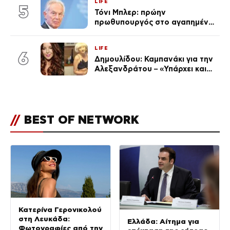
LIFE
5
Τόνι Μπλερ: πρώην
πρωθυπουργός στο αγαπημένο
του Πόρτο Χέλι
LIFE
6
Δημουλίδου: Καμπανάκι για την
Αλεξανδράτου – «Υπάρχει και
ένα μικρό παιδί πίσω που
χρειάζεται τη μάνα του»
//
BEST OF NETWORK
Κατερίνα Γερονικολού
στη Λευκάδα:
Ελλάδα: Αίτημα για
Φωτογραφίες από την