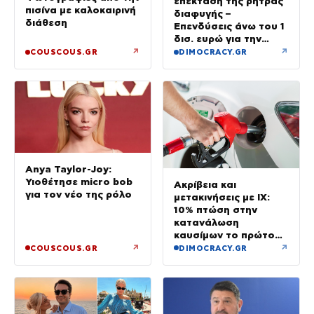
επέκταση της ρήτρας
πισίνα με καλοκαιρινή
διαφυγής –
διάθεση
Επενδύσεις άνω του 1
δισ. ευρώ για την
Ενέργεια έως το 2028
↗
↗
COUSCOUS.GR
DIMOCRACY.GR
Anya Taylor-Joy:
Υιοθέτησε micro bob
Ακρίβεια και
για τον νέο της ρόλο
μετακινήσεις με ΙΧ:
10% πτώση στην
κατανάλωση
καυσίμων το πρώτο
εξάμηνο του έτους
↗
↗
COUSCOUS.GR
DIMOCRACY.GR