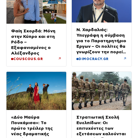
Ν. Χαρδαλιάς:
Φαίη Σκορδά: Μόνη
Υπεγράφη η σύμβαση
στην Κύπρο και στη
για το Παρατηρητήριο
Ρόδο –
Έργων – Οι πολίτες θα
Εξαφανισμένος ο
γνωρίζουν την πορεία
Αλέξανδρος
κάθε έργου στην
↗
↗
COUSCOUS.GR
DIMOCRACY.GR
περιοχή τους
«Δύο Μαύρα
Στρατιωτική Σχολή
Πουκάμισα»: Το
Ευελπίδων: Οι
πρώτο τρέιλερ της
επιτυχόντες των
νέας δραματικής
εξετάσεων καλούνται