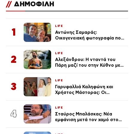
//
ΔΗΜΟΦΙΛΗ
LIFE
1
Αντώνης Σαμαράς:
Οικογενειακή φωτογραφία που
ανάρτησε ο γιος του λίγο πριν
από την επέτειο θανάτου της
LIFE
Λένας
2
Αλεξάνδρου: Η νταντά του
Πάρη μαζί του στην Κύθνο με
τον μικρό και την Ελληνίδου
(Φωτογραφίες)
LIFE
3
Γαρυφαλλιά Καληφώνη και
Χρήστος Μάστορας: Οι
χωριστές διακοπές και η
επέτειος που φέτος πέρασε
LIFE
απαρατήρητη
4
Σταύρος Μπαλάσκας: Νέα
εμφάνιση μετά τον χαμό στο
«Πρωινό» (Φωτογραφία)