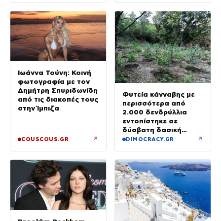
Ιωάννα Τούνη: Κοινή
φωτογραφία με τον
Δημήτρη Σπυριδωνίδη
Φυτεία κάνναβης με
από τις διακοπές τους
περισσότερα από
στην Ίμπιζα
2.000 δενδρύλλια
εντοπίστηκε σε
δύσβατη δασική
περιοχή στη Φθιώτιδα
↗
↗
COUSCOUS.GR
DIMOCRACY.GR