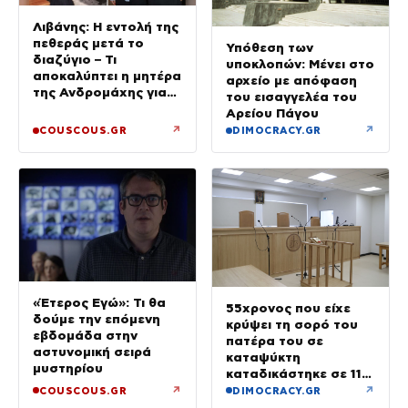
Λιβάνης: Η εντολή της
πεθεράς μετά το
Υπόθεση των
διαζύγιο – Τι
υποκλοπών: Μένει στο
αποκαλύπτει η μητέρα
αρχείο με απόφαση
της Ανδρομάχης για
του εισαγγελέα του
το 2 ετών μωρό τους
Αρείου Πάγου
↗
↗
COUSCOUS.GR
DIMOCRACY.GR
«Έτερος Εγώ»: Τι θα
55χρονος που είχε
δούμε την επόμενη
κρύψει τη σορό του
εβδομάδα στην
πατέρα του σε
αστυνομική σειρά
καταψύκτη
μυστηρίου
καταδικάστηκε σε 11
μήνες με αναστολή
↗
↗
COUSCOUS.GR
DIMOCRACY.GR