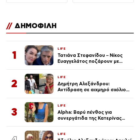
//
ΔΗΜΟΦΙΛΗ
LIFE
1
Τατιάνα Στεφανίδου – Νίκος
Ευαγγελάτος ποζάρουν με
μαγιό σε παραλία στην
Κεφαλονιά
LIFE
2
Δημήτρη Αλεξάνδρου:
Αντίδραση σε αιχμηρό σχόλιο
για την Τούνη με αφορμή το
μεγάλωμα του Πάρη
LIFE
3
Alpha: Βαρύ πένθος για
συνεργάτιδα της Κατερίνας
Καινούργιου – «Κουράστηκες
πολύ… Απόψε είσαι στα χέρια
LIFE
του Θεού»