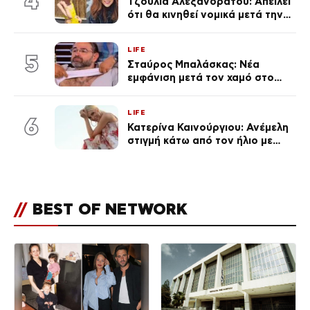
4
Τζούλια Αλεξανδράτου: Απειλεί
ότι θα κινηθεί νομικά μετά την
ανάρτηση της Δημουλίδου
LIFE
5
Σταύρος Μπαλάσκας: Νέα
εμφάνιση μετά τον χαμό στο
«Πρωινό» (Φωτογραφία)
LIFE
6
Κατερίνα Καινούργιου: Ανέμελη
στιγμή κάτω από τον ήλιο με
τους followers της
(φωτογραφία)
//
BEST OF NETWORK