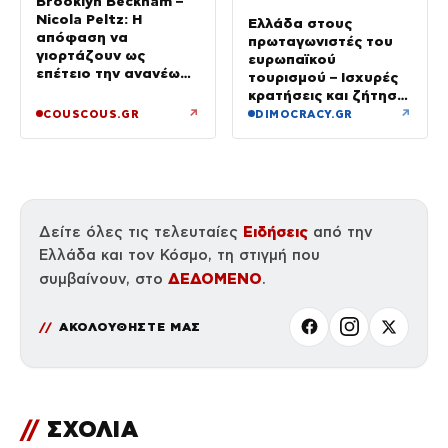
Brooklyn Beckham –
Nicola Peltz: Η
Ελλάδα στους
απόφαση να
πρωταγωνιστές του
γιορτάζουν ως
ευρωπαϊκού
επέτειο την ανανέωση
τουρισμού – Ισχυρές
των όρκων τους –
κρατήσεις και ζήτηση
«Είχε καταλήξει να
πέρα από το
↗
↗
COUSCOUS.GR
DIMOCRACY.GR
κλαίει»
καλοκαίρι
Ειδήσεις
Δείτε όλες τις τελευταίες
από την
Ελλάδα και τον Κόσμο, τη στιγμή που
ΔΕΔΟΜΕΝΟ
συμβαίνουν, στο
.
ΑΚΟΛΟΥΘΗΣΤΕ ΜΑΣ
//
ΣΧΟΛΙΑ