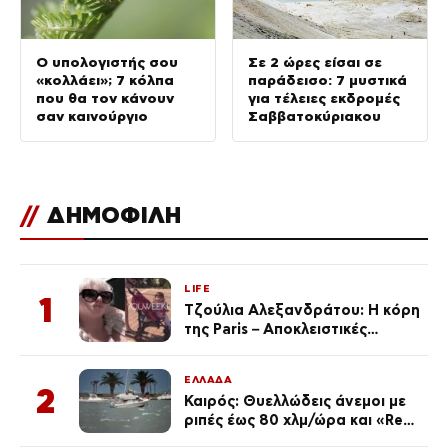
Ο υπολογιστής σου
Σε 2 ώρες είσαι σε
«κολλάει»; 7 κόλπα
παράδεισο: 7 μυστικά
που θα τον κάνουν
για τέλειες εκδρομές
σαν καινούργιο
Σαββατοκύριακου
//
ΔΗΜΟΦΙΛΗ
LIFE
1
Τζούλια Αλεξανδράτου: Η κόρη
της Paris – Αποκλειστικές
φωτογραφίες
ΕΛΛΑΔΑ
2
Καιρός: Θυελλώδεις άνεμοι με
ριπές έως 80 χλμ/ώρα και «Red
Code» σε 6 περιοχές για