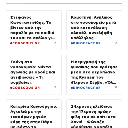
Στέφανος
Κομοτηνή: Ανήλικος
Κωνσταντινίδης: Το
στο νοσοκομείο μετά
βίντεο από την
από κατανάλωση
παραλία με τα παιδιά
αλκοόλ, συνελήφθη
του και το σχόλιο για
υπάλληλος
την ηλικία του
καταστήματος
↗
↗
COUSCOUS.GR
DIMOCRACY.GR
Τούνη στο
Η περιγραφή της
νοσοκομείο: Νύχτα
γυναίκας που κράτησε
αγωνίας με ορούς και
μέσα στο αεροπλάνο
αντιβιώσεις – Τι
της Ryanair τον
συμβαίνει;
61χρονο Σέρβο: «Όλα
έγιναν σε κλάσματα
↗
↗
COUSCOUS.GR
DIMOCRACY.GR
δευτερολέπτου»
Κατερίνα Καινούργιου:
24χρονος κλείδωσε
Αγκαλιά με την
την 17χρονη πρώην
τεσσάρων μηνών
φίλη του σε σπίτι στα
κόρη της στην Πάρο
Χανιά – Φώναζε
με φόντο το
«βοήθεια» η κοπέλα