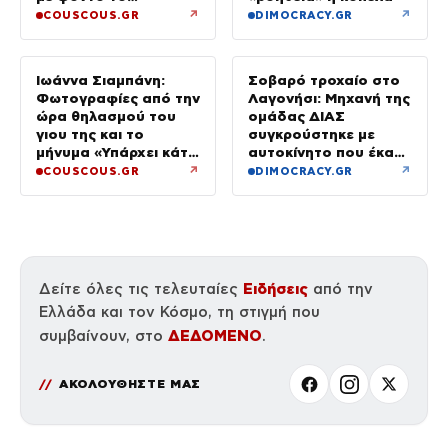
ηλιοβασίλεμα
↗
↗
COUSCOUS.GR
DIMOCRACY.GR
Ιωάννα Σιαμπάνη:
Σοβαρό τροχαίο στο
Φωτογραφίες από την
Λαγονήσι: Μηχανή της
ώρα θηλασμού του
ομάδας ΔΙΑΣ
γιου της και το
συγκρούστηκε με
μήνυμα «Υπάρχει κάτι
αυτοκίνητο που έκανε
μαγικό σε αυτές τις
αναστροφή – Δύο
↗
↗
COUSCOUS.GR
DIMOCRACY.GR
αργές μέρες»
αστυνομικοί
τραυματίες, βίντεο
Ειδήσεις
Δείτε όλες τις τελευταίες
από την
Ελλάδα και τον Κόσμο, τη στιγμή που
ΔΕΔΟΜΕΝΟ
συμβαίνουν, στο
.
ΑΚΟΛΟΥΘΗΣΤΕ ΜΑΣ