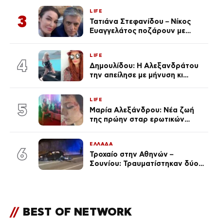
κίνδυνο πυρκαγιάς
LIFE
3
Τατιάνα Στεφανίδου – Νίκος
Ευαγγελάτος ποζάρουν με
μαγιό σε παραλία στην
Κεφαλονιά
LIFE
4
Δημουλίδου: Η Αλεξανδράτου
την απείλησε με μήνυση κι
εκείνη απαντά – «Δεν σε
αναγνώρισα, όταν κατάλαβα
LIFE
ποια είσαι σοκαρίστικα»
5
Μαρία Αλεξάνδρου: Νέα ζωή
της πρώην σταρ ερωτικών
ταινιών, μητέρα ενός παιδιού με
σύντροφο επιχειρηματία
ΕΛΛΑΔΑ
(Φωτογραφίες)
6
Τροχαίο στην Αθηνών –
Σουνίου: Τραυματίστηκαν δύο
αστυνομικοί
//
BEST OF NETWORK