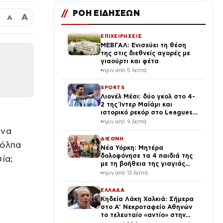
//
ΡΟΗ ΕΙΔΗΣΕΩΝ
Α
Α
ΕΠΙΧΕΙΡΗΣΕΙΣ
ΜΕΒΓΑΛ: Ενισχύει τη θέση
της στις διεθνείς αγορές με
γιαούρτι και φέτα
πριν από 5 λεπτά
SPORTS
Λιονέλ Μέσι: δύο γκολ στο 4-
2 της Ίντερ Μαϊάμι και
ιστορικό ρεκόρ στο Leagues
Cup
πριν από 9 λεπτά
 να
ΔΙΕΘΝΗ
κόλπα
Νέα Υόρκη: Μητέρα
δολοφόνησε τα 4 παιδιά της
ία;
με τη βοήθεια της γιαγιάς
τους – Οι δύο γυναίκες
πριν από 13 λεπτά
αυτοκτόνησαν
ΕΛΛΑΔΑ
Κηδεία Λάκη Χαλκιά: Σήμερα
στο Α’ Νεκροταφείο Αθηνών
το τελευταίο «αντίο» στην
φωνή της μεταπολίτευσης