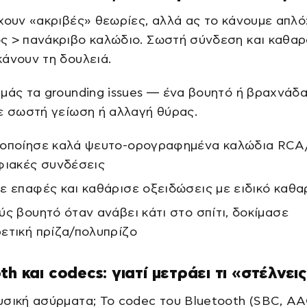
χουν «ακριβές» θεωρίες, αλλά ας το κάνουμε απλό
ς > πανάκριβο καλώδιο. Σωστή σύνδεση και καθαρ
άνουν τη δουλειά.
μάς τα grounding issues — ένα βουητό ή βραχνάδ
ε σωστή γείωση ή αλλαγή θύρας.
οποίησε καλά ψευτο-ορογραφημένα καλώδια RCA/
φιακές συνδέσεις
ε επαφές και καθάρισε οξειδώσεις με ειδικό καθα
ύς βουητό όταν ανάβει κάτι στο σπίτι, δοκίμασε
ετική πρίζα/πολυπρίζο
th και codecs: γιατί μετράει τι «στέλνει
σική ασύρματα; Το codec του Bluetooth (SBC, AA