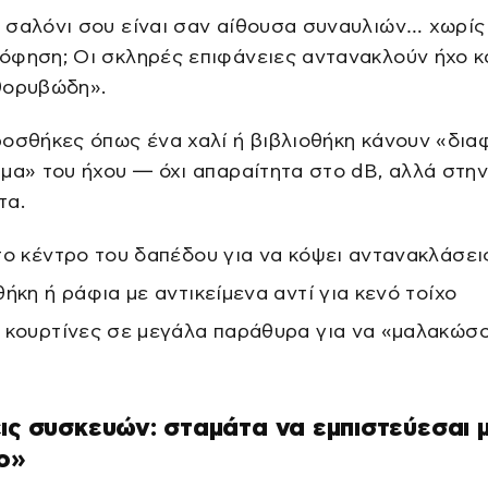
 σαλόνι σου είναι σαν αίθουσα συναυλιών… χωρίς
φηση; Οι σκληρές επιφάνειες αντανακλούν ήχο κ
θορυβώδη».
οσθήκες όπως ένα χαλί ή βιβλιοθήκη κάνουν «δι
μα» του ήχου — όχι απαραίτητα στο dB, αλλά στη
τα.
το κέντρο του δαπέδου για να κόψει αντανακλάσει
θήκη ή ράφια με αντικείμενα αντί για κενό τοίχο
 κουρτίνες σε μεγάλα παράθυρα για να «μαλακώσο
ις συσκευών: σταμάτα να εμπιστεύεσαι 
o»