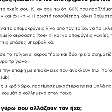
 τα ηχεία σου; Κι αν σου πω ότι 80% του προβλήμα
ύ» και όχι «τι»; Η σωστή τοποθέτηση κάνει θαύματα
να τα απομακρύνεις λίγο από τον τοίχο, να τα «κλ
ημείο ακρόασης (toe-in) και να αποφύγεις γωνίες 
 τις μπάσες υπερβολικά.
σε το τρίγωνο: ακροατήριο και δύο ηχεία σχηματί
υρο τρίγωνο
 την επαφή με επιφάνειες που ανακλούν (π.χ. τοίχ
 sub)
ις μικρό χώρο, προτίμησε μικρότερα ηχεία ψηλά π
 κομμάτια κολλημένα στον τοίχο
ά γύρω σου αλλάζουν τον ήχο;