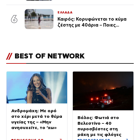
Συγκινημένοι ο Αντώνης
Σαμαράς και η σύζυγός του
ΕΛΛΑΔΑ
6
Καιρός: Κορυφώνεται το κύμα
ζέστης με 40άρια – Ποιες
περιοχές βρίσκονται στο
επίκεντρο και μέχρι πότε θα
κρατήσουν τα μελτέμια
//
BEST OF NETWORK
Ανδρομάχη: Με ορό
στο χέρι μετά το θέμα
Βόλος: Φωτιά στο
υγείας της – «Μην
Βελεστίνο – 40
ανησυχείτε, το ‘χω»
πυροσβέστες στη
μάχη με τις φλόγες