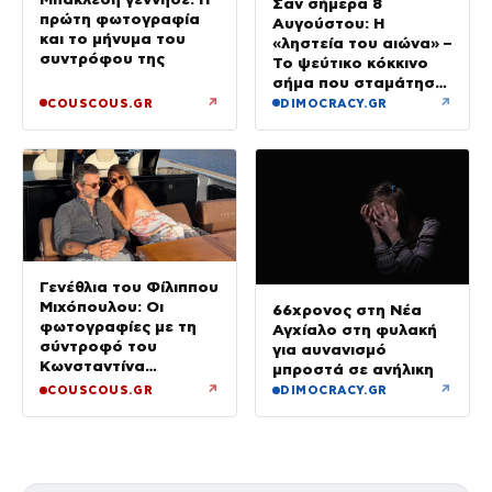
Σαν σήμερα 8
πρώτη φωτογραφία
Αυγούστου: Η
και το μήνυμα του
«ληστεία του αιώνα» –
συντρόφου της
Το ψεύτικο κόκκινο
σήμα που σταμάτησε
τρένο με 2,6 εκατ.
↗
↗
COUSCOUS.GR
DIMOCRACY.GR
λίρες
Γενέθλια του Φίλιππου
Μιχόπουλου: Οι
66χρονος στη Νέα
φωτογραφίες με τη
Αγχίαλο στη φυλακή
σύντροφό του
για αυνανισμό
Κωνσταντίνα
μπροστά σε ανήλικη
Ευρυπίδου και το
↗
↗
COUSCOUS.GR
DIMOCRACY.GR
δημόσιο «Σ’ αγαπώ»