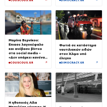
↗
↗
COUSCOUS.GR
DIMOCRACY.GR
Μαρίνα Βερνίκου:
Έπιασε λαγοκέφαλο
Φωτιά σε κατάστημα
και ανέβασε βίντεο
ναυτιλιακών ειδών
στα social media –
στον Άλιμο υπό
«Δεν υπάρχει κανένας
έλεγχο
λόγος να φοβόμαστε»
↗
↗
COUSCOUS.GR
DIMOCRACY.GR
Η ηθοποιός Λίλα
Μπακλέση γέννησε: Η