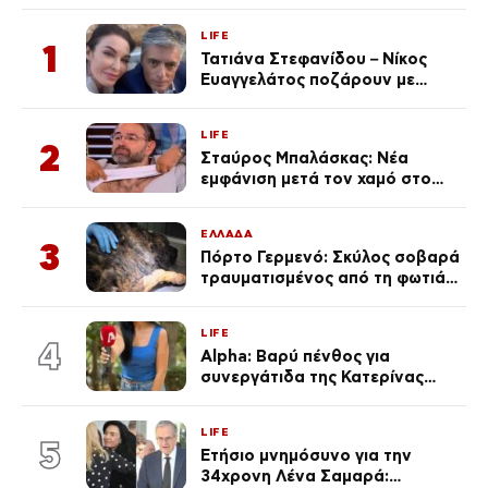
LIFE
1
Τατιάνα Στεφανίδου – Νίκος
Ευαγγελάτος ποζάρουν με
μαγιό σε παραλία στην
Κεφαλονιά
LIFE
2
Σταύρος Μπαλάσκας: Νέα
εμφάνιση μετά τον χαμό στο
«Πρωινό» (Φωτογραφία)
ΕΛΛΑΔΑ
3
Πόρτο Γερμενό: Σκύλος σοβαρά
τραυματισμένος από τη φωτιά
επέστρεψε στο σπίτι που τον
φρόντιζαν
LIFE
4
Alpha: Βαρύ πένθος για
συνεργάτιδα της Κατερίνας
Καινούργιου – «Κουράστηκες
πολύ… Απόψε είσαι στα χέρια
LIFE
του Θεού»
5
Ετήσιο μνημόσυνο για την
34χρονη Λένα Σαμαρά: