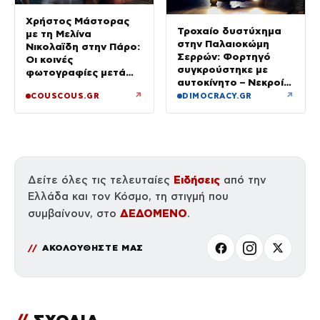
Χρήστος Μάστορας
Τροχαίο δυστύχημα
με τη Μελίνα
στην Παλαιοκώμη
Νικολαϊδη στην Πάρο:
Σερρών: Φορτηγό
Οι κοινές
συγκρούστηκε με
φωτογραφίες μετά
αυτοκίνητο – Νεκροί
τον χωρισμό του και
οι επιβάτες του ΙΧ
↗
↗
COUSCOUS.GR
DIMOCRACY.GR
τη Γαρυφαλιά
Ειδήσεις
Δείτε όλες τις τελευταίες
από την
Ελλάδα και τον Κόσμο, τη στιγμή που
ΔΕΔΟΜΕΝΟ
συμβαίνουν, στο
.
ΑΚΟΛΟΥΘΗΣΤΕ ΜΑΣ