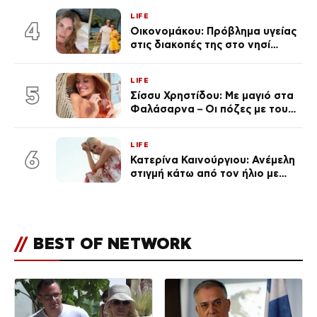
LIFE
4
Οικονομάκου: Πρόβλημα υγείας
στις διακοπές της στο νησί
Μπόρα Μπόρα – «Έσκασε όλη η
κούραση του χειμώνα»
LIFE
5
Σίσσυ Χρηστίδου: Με μαγιό στα
Φαλάσαρνα – Οι πόζες με τους
διάσημους φίλους της
(φωτογραφίες & βίντεο)
LIFE
6
Κατερίνα Καινούργιου: Ανέμελη
στιγμή κάτω από τον ήλιο με
τους followers της
(φωτογραφία)
//
BEST OF NETWORK