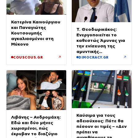
Κατερίνα Καινούργιου
και Παναγιώτης
Τ. Θεοδωρικάκος:
Κουτσουμπής
Ενεργοποιείται το
αγκαλιασμένοι στη
καθεστώς Άμυνας για
Μύκονο
την ενίσχυση της
αμυντικής
βιομηχανίας
↗
↗
COUSCOUS.GR
DIMOCRACY.GR
Καύσιμα για τους
Λιβάνης – Ανδρομάχη:
αδειούχους: Πότε θα
Εδώ και δύο μήνες
πέσουν οι τιμές – «Δεν
χωρισμένοι, πώς
πρέπει να
έκρυβαν το διαζύγιο
συνηθίσουμε τη