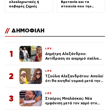
ολοκληρωτικές ή
Βρετανία και τα
σοβαρές ζημιές
στοιχεία που την
εμπλέκουν
//
ΔΗΜΟΦΙΛΗ
LIFE
1
Δημήτρη Αλεξάνδρου:
Αντίδραση σε αιχμηρό σχόλιο
για την Τούνη με αφορμή το
μεγάλωμα του Πάρη
LIFE
2
Τζούλια Αλεξανδράτου: Απειλεί
ότι θα κινηθεί νομικά μετά την
ανάρτηση της Δημουλίδου
LIFE
3
Σταύρος Μπαλάσκας: Νέα
εμφάνιση μετά τον χαμό στο
«Πρωινό» (Φωτογραφία)