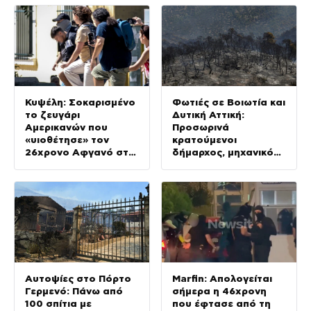
Κυψέλη: Σοκαρισμένο
Φωτιές σε Βοιωτία και
το ζευγάρι
Δυτική Αττική:
Αμερικανών που
Προσωρινά
«υιοθέτησε» τον
κρατούμενοι
26χρονο Αφγανό στη
δήμαρχος, μηχανικός
Λέσβο
και ιδιοκτήτης
αιολικού πάρκου
Αυτοψίες στο Πόρτο
Marfin: Απολογείται
Γερμενό: Πάνω από
σήμερα η 46χρονη
100 σπίτια με
που έφτασε από τη