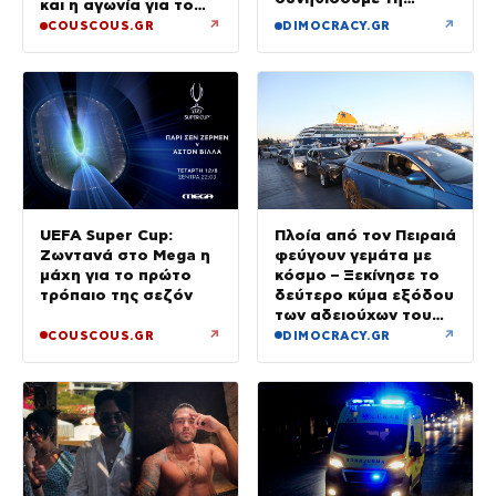
και η αγωνία για το
βενζίνη στα 2 ευρώ»
παιδί
↗
↗
COUSCOUS.GR
DIMOCRACY.GR
UEFA Super Cup:
Πλοία από τον Πειραιά
Ζωντανά στο Mega η
φεύγουν γεμάτα με
μάχη για το πρώτο
κόσμο – Ξεκίνησε το
τρόπαιο της σεζόν
δεύτερο κύμα εξόδου
των αδειούχων του
Αυγούστου
↗
↗
COUSCOUS.GR
DIMOCRACY.GR