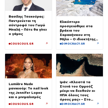
Βασίλης Τσεκούρας:
Παντρεύεται τη
Ελικόπτερο
σύντροφό του Γωγώ
προσγειώθηκε στα
Μπαλή – Πότε θα γίνει
βράχια του
ο γάμος
Σαρακήνικου στη
Μήλο – Ο ιδιοκτήτης
κατέβηκε για μπάνιο
↗
↗
COUSCOUS.GR
DIMOCRACY.GR
Ιράν: «Κλειστά τα
Lumière Nude
Στενά του Ορμούζ
μανικιούρ: Το nail look
μέχρι να δεχθούν οι
της Jennifer Lopez
ΗΠΑ όλους τους
και ο μινιμαλισμός
όρους μας» – Στο
τραπέζι συμφωνία για
↗
↗
COUSCOUS.GR
DIMOCRACY.GR