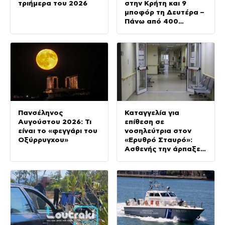
τριήμερα του 2026
στην Κρήτη και 9
μποφόρ τη Δευτέρα –
Πάνω από 400
πυρκαγιές μέσα σε 10
ημέρες
Πανσέληνος
Καταγγελία για
Αυγούστου 2026: Τι
επίθεση σε
είναι το «φεγγάρι του
νοσηλεύτρια στον
Οξύρρυγχου»
«Ερυθρό Σταυρό»:
Ασθενής την άρπαξε
από τα μαλλιά και τη
χτύπησε σε πόρτες