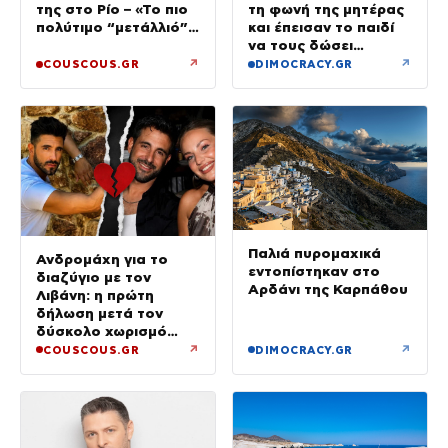
της στο Ρίο – «Το πιο
τη φωνή της μητέρας
πολύτιμο “μετάλλιό”
και έπεισαν το παιδί
μου είναι η κόρη μου»
να τους δώσει
χρήματα και
↗
↗
COUSCOUS.GR
DIMOCRACY.GR
κοσμήματα
Παλιά πυρομαχικά
Ανδρομάχη για το
εντοπίστηκαν στο
διαζύγιο με τον
Αρδάνι της Καρπάθου
Λιβάνη: η πρώτη
δήλωση μετά τον
δύσκολο χωρισμό
«Όποιος έχει…»
↗
↗
COUSCOUS.GR
DIMOCRACY.GR