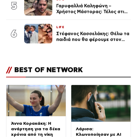
(Φωτογραφίες)
5
Γαρυφαλλιά Καληφώνη –
Χρήστος Μάστορας: Τέλος στις
φήμες χωρισμού, όλη η αλήθεια
για τη σχέση τους
LIFE
6
Στέφανος Κασσελάκης: Θέλω τα
παιδιά που θα φέρουμε στον
κόσμο να… – Αποκάλυψη για την
οικογένεια με τον Τάιλερ
//
BEST OF NETWORK
Άννα Κορακάκη: Η
ανάρτηση για τα δέκα
Λάρισα:
χρόνια από τη νίκη
Κλωνοποίησαν με AI