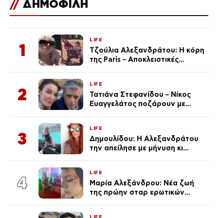
//
ΔΗΜΟΦΙΛΗ
LIFE
1
Τζούλια Αλεξανδράτου: Η κόρη
της Paris – Αποκλειστικές
φωτογραφίες
LIFE
2
Τατιάνα Στεφανίδου – Νίκος
Ευαγγελάτος ποζάρουν με
μαγιό σε παραλία στην
Κεφαλονιά
LIFE
3
Δημουλίδου: Η Αλεξανδράτου
την απείλησε με μήνυση κι
εκείνη απαντά – «Δεν σε
αναγνώρισα, όταν κατάλαβα
LIFE
ποια είσαι σοκαρίστικα»
4
Μαρία Αλεξάνδρου: Νέα ζωή
της πρώην σταρ ερωτικών
ταινιών, μητέρα ενός παιδιού με
σύντροφο επιχειρηματία
LIFE