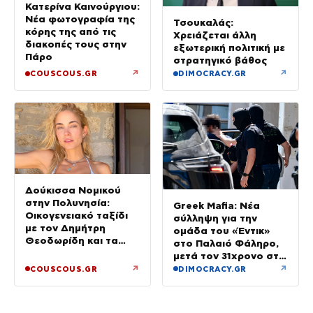
Κατερίνα Καινούργιου:
Νέα φωτογραφία της
Τσουκαλάς:
κόρης της από τις
Χρειάζεται άλλη
διακοπές τους στην
εξωτερική πολιτική με
Πάρο
στρατηγικό βάθος
↗
↗
COUSCOUS.GR
DIMOCRACY.GR
Δούκισσα Νομικού
στην Πολυνησία:
Greek Mafia: Νέα
Οικογενειακό ταξίδι
σύλληψη για την
με τον Δημήτρη
ομάδα του «Έντικ»
Θεοδωρίδη και τα
στο Παλαιό Φάληρο,
παιδιά τους
μετά τον 31χρονο στη
Γερμανία
↗
↗
COUSCOUS.GR
DIMOCRACY.GR