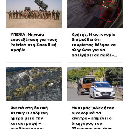
ΥΠΕΘΑ: Μηνιαία
Κρήτης: Η αστυνομία
επανεξέταση για τους
διαψεύδει ότι
Patriot στη Σαουδική
τουρίστας θέλησε να
Αραβία
πληρώσει για να
ασελγήσει σε παιδί –
Ερωτική πρόταση σε
ενήλικη εργαζόμενη
Φωτιά στη δυτική
Μυστράς: «Δεν ήταν
Αττική: Η επόμενη
οικονομικά τα
ημέρα μετά την
κίνητρα» επιμένει ο
καταστροφή –
δικηγόρος του
αναδάσωση και
55χρονου που έκρυψε