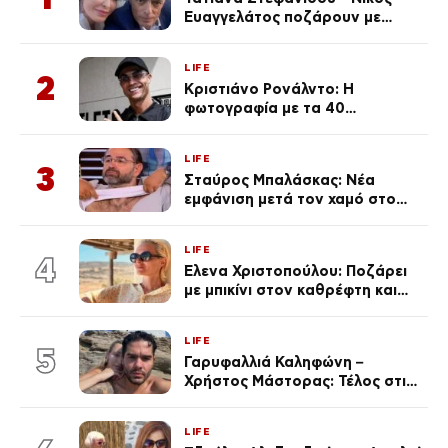
Ευαγγελάτος ποζάρουν με
μαγιό σε παραλία στην
Κεφαλονιά
LIFE
2
Κριστιάνο Ρονάλντο: Η
φωτογραφία με τα 40
πανάκριβα αυτοκίνητα στο
γκαράζ του ξεπέρασε τα 20,7
LIFE
εκ. likes
3
Σταύρος Μπαλάσκας: Νέα
εμφάνιση μετά τον χαμό στο
«Πρωινό» (Φωτογραφία)
LIFE
4
Έλενα Χριστοπούλου: Ποζάρει
με μπικίνι στον καθρέφτη και
εντυπωσιάζει – «Χάνουμε
τουλάχιστον 25 κιλά η
LIFE
καθεμία…» (Βίντεο)
5
Γαρυφαλλιά Καληφώνη –
Χρήστος Μάστορας: Τέλος στις
φήμες χωρισμού, όλη η αλήθεια
για τη σχέση τους
LIFE