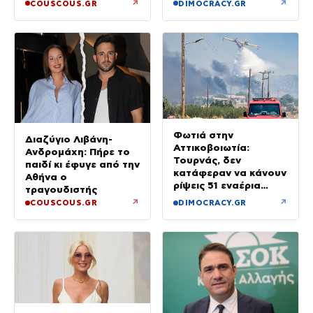
σύγκρουση
↗
↗
COUSCOUS.GR
DIMOCRACY.GR
Φωτιά στην
Διαζύγιο Λιβάνη-
Αττικοβοιωτία:
Ανδρομάχη: Πήρε το
Τουρνάς, δεν
παιδί κι έφυγε από την
κατάφεραν να κάνουν
Αθήνα ο
ρίψεις 51 εναέρια
τραγουδιστής
μέσα
↗
↗
COUSCOUS.GR
DIMOCRACY.GR