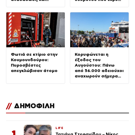
αγώνας πριν τις
τον νεκρό πατέρα του
βροχές
στον καταψύκτη
Φωτιά σε κτίριο στην
Κορυφώνεται η
Κουμουνδούρου:
έξοδος του
Πυροσβέστες
Αυγούστου: Πάνω
απεγκλώβισαν άτομο
από 56.000 αδειούχοι
αναχωρούν σήμερα
από τα λιμάνια της
Αττικής
//
ΔΗΜΟΦΙΛΗ
LIFE
1
Τατιάνα Στεφανίδου – Νίκος