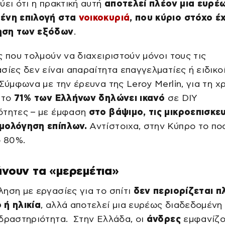
ύει ότι η πρακτική αυτή
αποτελεί πλέον μια ευρέ
ένη επιλογή στα
νοικοκυριά
, που κύριο στόχο έχ
ηση των εξόδων
.
ς που τολμούν να διαχειριστούν μόνοι τους τις
σίες δεν είναι απαραίτητα επαγγελματίες ή ειδικο
 Σύμφωνα με την έρευνα της Leroy Merlin, για τη χ
 το
71% των Ελλήνων δηλώνει ικανό
σε DIY
ότητες – με έμφαση
στο βάψιμο, τις μικροεπισκευ
μολόγηση επίπλων.
Αντίστοιχα, στην Κύπρο το π
ο 80%.
άνουν τα «μερεμέτια»
ηση με εργασίες για το σπίτι
δεν περιορίζεται π
 ή ηλικία
, αλλά αποτελεί μια ευρέως διαδεδομένη 
δραστηριότητα. Στην Ελλάδα, οι
άνδρες
εμφανίζο