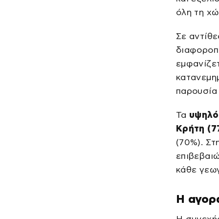
όλη τη χώ
Σε αντίθ
διαφοροπο
εμφανίζε
κατανεμημ
παρουσία 
Τα
υψηλό
Κρήτη (7
(70%). Στ
επιβεβαιώ
κάθε γεω
Η αγορά
Η συνεχή