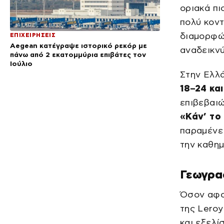
οριακά πι
πολύ κοντ
διαμορφών
ΕΠΙΧΕΙΡΗΣΕΙΣ
Aegean κατέγραψε ιστορικό ρεκόρ με
αναδεικνύ
πάνω από 2 εκατομμύρια επιβάτες τον
Ιούλιο
Στην Ελλά
18–24 κα
επιβεβαιώ
«Κάν’ το
παραμένει
την καθημ
Γεωγρα
Όσον αφο
της Leroy 
και εξελί