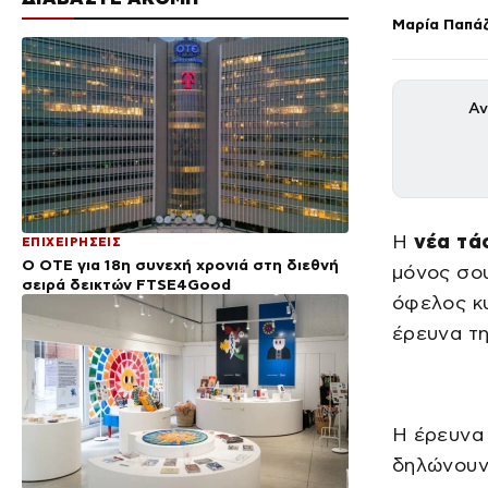
Μαρία Παπά
Αν
H
νέα τάσ
ΕΠΙΧΕΙΡΗΣΕΙΣ
Ο ΟΤΕ για 18η συνεχή χρονιά στη διεθνή
μόνος σου
σειρά δεικτών FTSE4Good
όφελος κυ
έρευνα τη
Η έρευνα 
δηλώνουν 