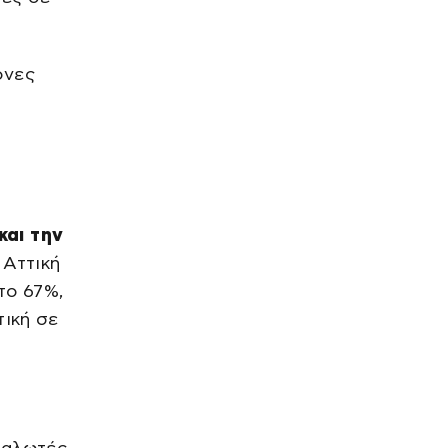
πριν από 60 λεπτά
ΕΠΙΧΕΙΡΗΣΕΙΣ
ονες
Ο ΟΤΕ για 18η συνεχή χρονιά
στη διεθνή σειρά δεικτών
FTSE4Good
πριν από 1 ώρα
η
SPORTS
Super Cup: 3.000 εισιτήρια
από τους φίλους του ΟΦΗ για
το ματς τίτλου με την ΑΕΚ
και την
πριν από 1 ώρα
 Αττική
ΕΛΛΑΔΑ
Σκιάθος: Μητέρα ήπιε αλκοόλ
το 67%,
με την 15χρονη κόρη της και
προκάλεσε επεισόδια
τική σε
πριν από 1 ώρα
LIFE
Σάκης Ρουβάς: Νέα
περιπέτεια στην Κύθνο με τις
μέλισσες
πριν από 1 ώρα
ναλωτές