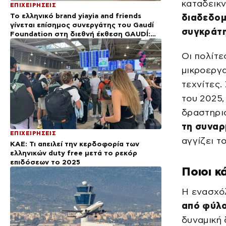
καταδεικν
ΕΠΙΧΕΙΡΗΣΕΙΣ
Το ελληνικό brand yiayia and friends
διαδεδομ
γίνεται επίσημος συνεργάτης του Gaudí
συγκράτ
Foundation στη διεθνή έκθεση GAUDÍ:
Back to the Origins
Οι πολίτε
μικροεργα
τεχνίτες.
του 2025,
δραστηρι
τη συναρ
ΕΠΙΧΕΙΡΗΣΕΙΣ
αγγίζει τ
ΚΑΕ: Τι απειλεί την κερδοφορία των
ελληνικών duty free μετά το ρεκόρ
επιδόσεων το 2025
Ποιοι κ
Η ενασχόλ
από φύλο
δυναμική 