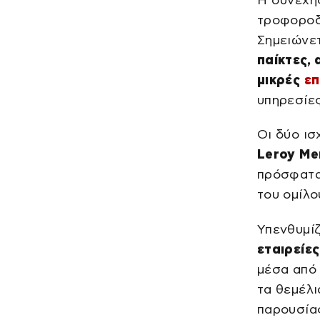
τροφοροδτ
Σημειώνετ
παίκτες,
μικρές
επ
υπηρεσίες
Οι δύο ισ
Leroy Mer
πρόσφατα
του ομίλο
Υπενθυμίζ
εταιρείε
μέσα από 
τα θεμέλι
παρουσία