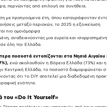
ρα, περνώντας από επιλογή σε συνήθεια.
εση με προηγούμενα έτη, όπου καταγράφονταν έντ
ιήσεις μεταξύ περιοχών, το 2025 η εξοικείωση
ται πιο ομοιόμορφα
ένη, αναδεικνύοντας μια ευρεία και ισορροπημέν
σε όλη την Ελλάδα.
τερα ποσοστά εντοπίζονται στα Νησιά Αιγαίου 
7%),
ενώ ακολουθούν η Βόρεια Ελλάδα (73%) και η
ην Κεντρική Ελλάδα, το ποσοστό διαμορφώνεται σ
νοντας ότι το DIY αποτελεί μια διαδεδομένη πρακ
γραφική ενότητα.
 του «Do It Yourself»
ς ζήτηση προϊόντων και υπηρεσιών από τους κατα