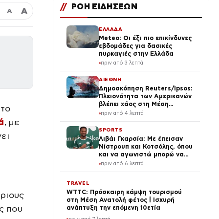
//
ΡΟΗ ΕΙΔΗΣΕΩΝ
Α
Α
ΕΛΛΑΔΑ
Meteo: Οι έξι πιο επικίνδυνες
εβδομάδες για δασικές
πυρκαγιές στην Ελλάδα
πριν από 3 λεπτά
ΔΙΕΘΝΗ
Δημοσκόπηση Reuters/Ipsos:
Πλειονότητα των Αμερικανών
βλέπει χάος στη Μέση
 το
Ανατολή – Δυσαρέσκεια για
πριν από 4 λεπτά
τον Τραμπ
ά
, με
SPORTS
ει
Λιβάι Γκαρσία: Με έπεισαν
Νίστρουπ και Κοτσόλης, όπου
και να αγωνιστώ μπορώ να
κάνω τη διαφορά
πριν από 6 λεπτά
TRAVEL
WTTC: Πρόσκαιρη κάμψη τουρισμού
πριους
στη Μέση Ανατολή φέτος | Ισχυρή
ς που
ανάπτυξη την επόμενη 10ετία