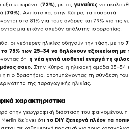
ο εξοικειωμένοι (
72%
), με τις
γυναίκες
να ακολουθ
ά (
70%
). Αντίστοιχα, στην Κύπρο, τα ποσοστά
ονται στο 81% για τους άνδρες και 79% για τις γυ
οντας μια εικόνα σχεδόν απόλυτης ισορροπίας.
δα, οι νεότερες ηλικίες οδηγούν την τάση, με το
7
ι το 75% των 25–34 να δηλώνουν εξοικείωση με 
νοντας ότι
η νέα γενιά υιοθετεί ενεργά τη φιλο
 μόνος σου».
Στην Κύπρο, η ηλικιακή ομάδα 35–54
 η πιο δραστήρια, αποτυπώνοντας τη σύνδεση του
ερινότητα της παραγωγικής ηλικίας.
φικά χαρακτηριστικα
ρά στην γεωγραφική διάσταση του φαινομένου, η
Merlin δείχνει ότι
το DIY ξεπερνά πλέον τα τοπι
σσεται σε καθημερινή πρακτική για τους καταναλω