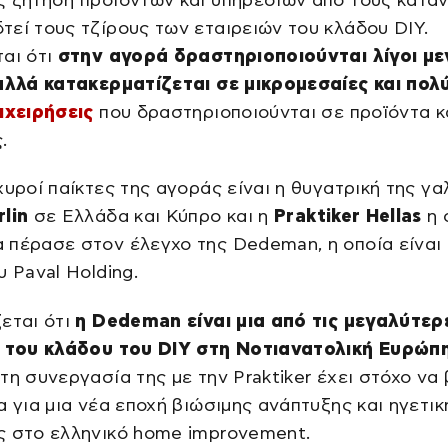
εί τους τζίρους των εταιρειών του κλάδου DIY.
αι ότι
στην αγορά δραστηριοποιούνται λίγοι με
 αλλά κατακερματίζεται σε μικρομεσαίες και πολ
ιχειρήσεις
που δραστηριοποιούνται σε προϊόντα κ
.
χυροί παίκτες της αγοράς είναι η θυγατρική της γα
lin
σε Ελλάδα και Κύπρο και η
Praktiker Hellas
η 
 πέρασε στον έλεγχο της Dedeman, η οποία είναι
υ Paval Holding.
εται ότι
η Dedeman είναι μια από τις μεγαλύτερ
ς του κλάδου του DIY στη Νοτιανατολική Ευρώπ
τη συνεργασία της με την Praktiker έχει στόχο να 
α για μια νέα εποχή βιώσιμης ανάπτυξης και ηγετικ
ς στο ελληνικό home improvement.