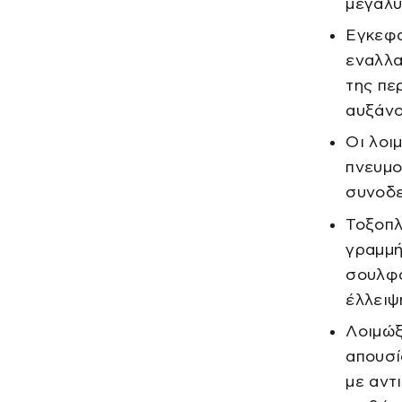
μεγαλύ
Εγκεφα
εναλλα
της πε
αυξάνο
Οι λοι
πνευμο
συνοδε
Τοξοπλ
γραμμή
σουλφα
έλλειψ
Λοιμώξ
απουσί
με αντ