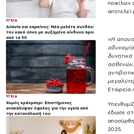
ποικίλων 
αποτελεί 
ΥΓΕΙΑ
Αϋπνία και καρκίνος: Νέα μελέτη συνδέει
τον κακό ύπνο με αυξημένο κίνδυνο πριν
από τα 50
«Η απουσ
αδυναμία
δυνητικά
ασθενών.
αντιβιοτ
μεγαλύτε
Εταιρεία
ΥΓΕΙΑ
Χυμός κράνμπερι: Επιστήμονες
Υπενθυμί
ανακάλυψαν όφελος για την υγεία από
έδωσε στ
την κατανάλωσή του
αποσύρθηκ
2025.