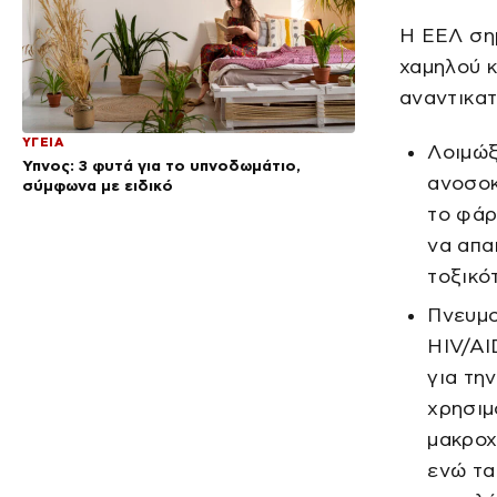
Η ΕΕΛ σημ
χαμηλού κ
αναντικατ
ΥΓΕΙΑ
Λοιμώξ
Ύπνος: 3 φυτά για το υπνοδωμάτιο,
ανοσοκ
σύμφωνα με ειδικό
το φάρ
να απα
τοξικό
Πνευμο
HIV/AI
για τη
χρησιμ
μακροχ
ενώ τα