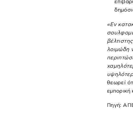
επιβάρ
δημόσι
«Εν κατακ
σουλφομε
βέλτιστη
λοιμώδη 
περιπτώσ
χαμηλότε
υψηλότερ
θεωρεί ότ
εμπορική 
Πηγή: A