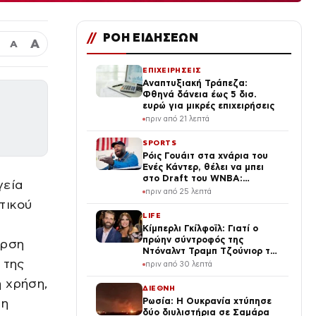
//
ΡΟΗ ΕΙΔΗΣΕΩΝ
Α
Α
ΕΠΙΧΕΙΡΗΣΕΙΣ
Αναπτυξιακή Τράπεζα:
Φθηνά δάνεια έως 5 δισ.
ευρώ για μικρές επιχειρήσεις
πριν από 21 λεπτά
SPORTS
Ρόις Γουάιτ στα χνάρια του
Ενές Κάντερ, θέλει να μπει
στο Draft του WNBA:
γεία
«Κάποιες φορές
πριν από 25 λεπτά
αυτοπροσδιορίζομαι ως
τικού
γυναίκα»
LIFE
η
Κίμπερλι Γκίλφοϊλ: Γιατί ο
πρώην σύντροφός της
υρση
Ντόναλντ Τραμπ Τζούνιορ της
 της
έδωσε 7,6 εκατ. δολάρια – Η
πριν από 30 λεπτά
συμφωνία 2 χρόνια μετά τον
 χρήση,
χωρισμό
ΔΙΕΘΝΗ
ση
Ρωσία: Η Ουκρανία χτύπησε
δύο διυλιστήρια σε Σαμάρα