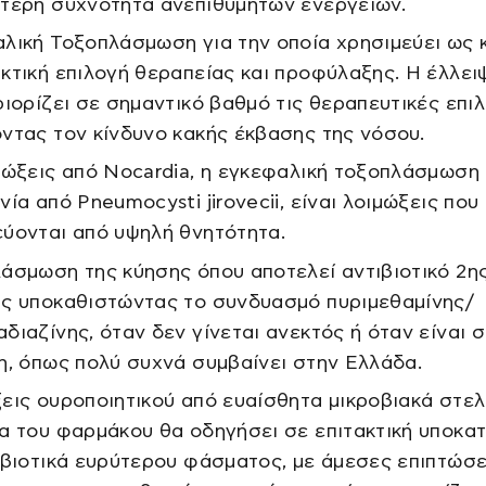
τερη συχνότητα ανεπιθύμητων ενεργειών.
λική Τοξοπλάσμωση για την οποία χρησιμεύει ως κ
κτική επιλογή θεραπείας και προφύλαξης. Η έλλει
ριορίζει σε σημαντικό βαθμό τις θεραπευτικές επιλ
ντας τον κίνδυνο κακής έκβασης της νόσου.
μώξεις από Nocardia, η εγκεφαλική τοξοπλάσμωση 
νία από Pneumocysti jirovecii, είναι λοιμώξεις που
ύονται από υψηλή θνητότητα.
άσμωση της κύησης όπου αποτελεί αντιβιοτικό 2η
ς υποκαθιστώντας το συνδυασμό πυριμεθαμίνης/
διαζίνης, όταν δεν γίνεται ανεκτός ή όταν είναι 
η, όπως πολύ συχνά συμβαίνει στην Ελλάδα.
εις ουροποιητικού από ευαίσθητα μικροβιακά στελ
α του φαρμάκου θα οδηγήσει σε επιτακτική υποκα
ιβιοτικά ευρύτερου φάσματος, με άμεσες επιπτώσε