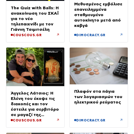
Μεθυσμένος εμβόλισε
The Quiz with Balls: Η
επανειλημμένα
ανακοίνωση του ΣΚΑΪ
σταθμευμένο
για το νέο
αυτοκίνητο μετά από
τηλεπαιχνίδι με τον
καβγά
Γιάννη Τσιμιτσέλη
↗
↗
COUSCOUS.GR
DIMOCRACY.GR
Πλαφόν στα πάγια
Άγγελος Λάτσιος: Η
των λογαριασμών του
Ελένη του έκοψε τις
ηλεκτρικού ρεύματος
διακοπές και τον
έστειλε για σερβιτόρο
σε μαγαζί της
Πεντέλης – Εκεί θα
↗
↗
COUSCOUS.GR
DIMOCRACY.GR
δουλεύει όλο τον
Αύγουστο