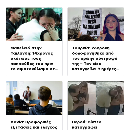
Μακελειό στην
Τουρκία: 26χρονη
Ταϊλάνδη: 14χρονος
δολοφονήθηκε από
σκότωσε τους
τον πρώην σύντροφό
παππούδες του πριν
της – Τον είχε
το αιματοκύλισμα στο
καταγγείλει 9 ημέρες
σχολείο
πριν για απειλές
εναντίον της
Δανία: Προφορικές
Περού: Βίντεο
εξετάσεις και έλεγχος
καταγράφει