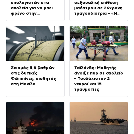
υπολογιστών στα
σεξουαλική επίθεση
σχολεία για να μπει
μαέστρου σε 26χρονη
φρένο στην
τραγουδίστρια – «Μου
αντιγραφή με Τεχνητή
έλεγαν πως θα το
Νοημοσύνη
ξεπεράσω»
Σεισμός 5,8 βαθμών
Ταϊλάνδη: Μαθητής
στις δυτικές
άνοιξε πυρ σε σχολείο
Φιλιππίνες, αισθητός
– Τουλάχιστον 2
στη Μανίλα
νεκροί και 15
τραυματίες