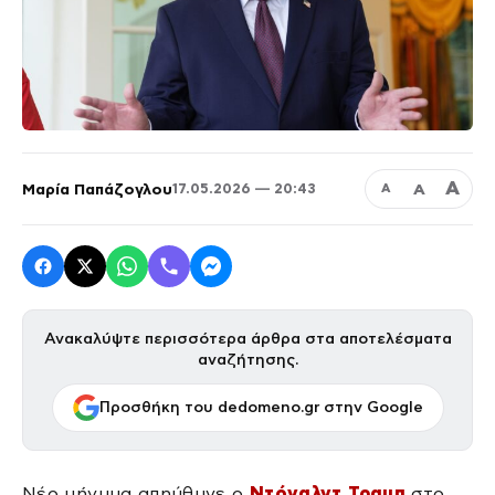
Α
Μαρία Παπάζογλου
Α
17.05.2026 — 20:43
Α
Ανακαλύψτε περισσότερα άρθρα στα αποτελέσματα
αναζήτησης.
Προσθήκη του dedomeno.gr στην Google
Νέο μήνυμα απηύθυνε ο
Ντόναλντ Τραμπ
στο