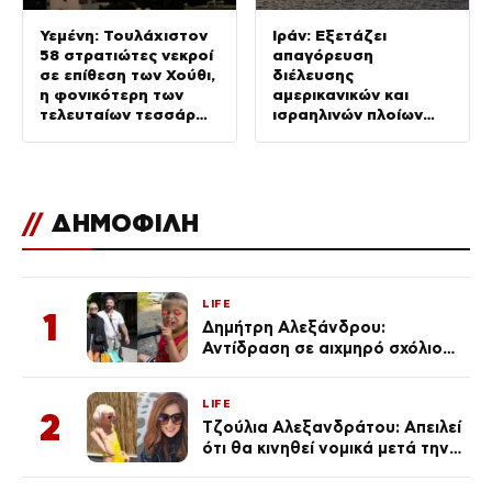
Υεμένη: Τουλάχιστον
Ιράν: Εξετάζει
58 στρατιώτες νεκροί
απαγόρευση
σε επίθεση των Χούθι,
διέλευσης
η φονικότερη των
αμερικανικών και
τελευταίων τεσσάρων
ισραηλινών πλοίων
ετών
από τα Στενά του
Ορμούζ
//
ΔΗΜΟΦΙΛΗ
LIFE
1
Δημήτρη Αλεξάνδρου:
Αντίδραση σε αιχμηρό σχόλιο
για την Τούνη με αφορμή το
μεγάλωμα του Πάρη
LIFE
2
Τζούλια Αλεξανδράτου: Απειλεί
ότι θα κινηθεί νομικά μετά την
ανάρτηση της Δημουλίδου