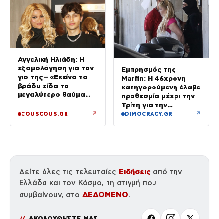
Αγγελική Ηλιάδη: Η
εξομολόγηση για τον
Εμπρησμός της
γιο της – «Εκείνο το
Marfin: Η 46χρονη
βράδυ είδα το
κατηγορούμενη έλαβε
μεγαλύτερο θαύμα
προθεσμία μέχρι την
της ζωής μου»
Τρίτη για την
απολογία της
↗
↗
COUSCOUS.GR
DIMOCRACY.GR
Ειδήσεις
Δείτε όλες τις τελευταίες
από την
Ελλάδα και τον Κόσμο, τη στιγμή που
ΔΕΔΟΜΕΝΟ
συμβαίνουν, στο
.
ΑΚΟΛΟΥΘΗΣΤΕ ΜΑΣ