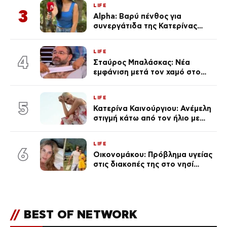
LIFE
3
Alpha: Βαρύ πένθος για
συνεργάτιδα της Κατερίνας
Καινούργιου – «Κουράστηκες
πολύ… Απόψε είσαι στα χέρια
LIFE
του Θεού»
4
Σταύρος Μπαλάσκας: Νέα
εμφάνιση μετά τον χαμό στο
«Πρωινό» (Φωτογραφία)
LIFE
5
Κατερίνα Καινούργιου: Ανέμελη
στιγμή κάτω από τον ήλιο με
τους followers της
(φωτογραφία)
LIFE
6
Οικονομάκου: Πρόβλημα υγείας
στις διακοπές της στο νησί
Μπόρα Μπόρα – «Έσκασε όλη η
κούραση του χειμώνα»
//
BEST OF NETWORK