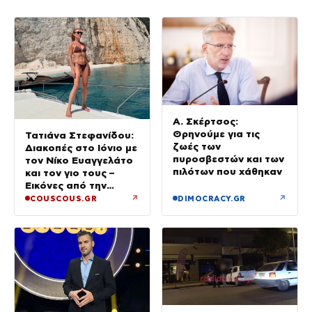
Α. Σκέρτσος:
Θρηνούμε για τις
Τατιάνα Στεφανίδου:
ζωές των
Διακοπές στο Ιόνιο με
πυροσβεστών και των
τον Νίκο Ευαγγελάτο
πιλότων που χάθηκαν
και τον γιο τους –
Εικόνες από την
Κεφαλονιά
↗
↗
COUSCOUS.GR
DIMOCRACY.GR