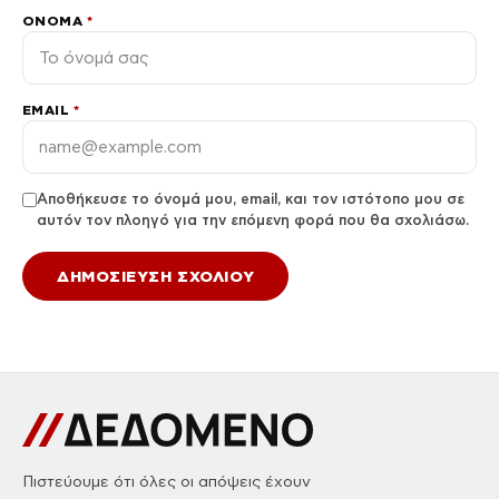
//
ΣΧΟΛΙΑ
Γίνετε ο πρώτος που θα σχολιάσει αυτό το άρθρο.
Αφήστε ένα σχόλιο
Η διεύθυνση email σας δεν δημοσιεύεται. Τα υποχρεωτικά
πεδία σημειώνονται με *.
ΣΧΌΛΙΟ
*