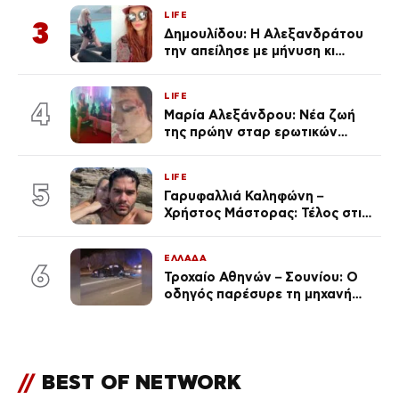
Κεφαλονιά
LIFE
3
Δημουλίδου: Η Αλεξανδράτου
την απείλησε με μήνυση κι
εκείνη απαντά – «Δεν σε
αναγνώρισα, όταν κατάλαβα
LIFE
ποια είσαι σοκαρίστικα»
4
Μαρία Αλεξάνδρου: Νέα ζωή
της πρώην σταρ ερωτικών
ταινιών, μητέρα ενός παιδιού με
σύντροφο επιχειρηματία
LIFE
(Φωτογραφίες)
5
Γαρυφαλλιά Καληφώνη –
Χρήστος Μάστορας: Τέλος στις
φήμες χωρισμού, όλη η αλήθεια
για τη σχέση τους
ΕΛΛΑΔΑ
6
Τροχαίο Αθηνών – Σουνίου: Ο
οδηγός παρέσυρε τη μηχανή
των αστυνομικών σε
αναστροφή – Στο 401 ΣΝ οι δύο
τραυματίες
//
BEST OF NETWORK