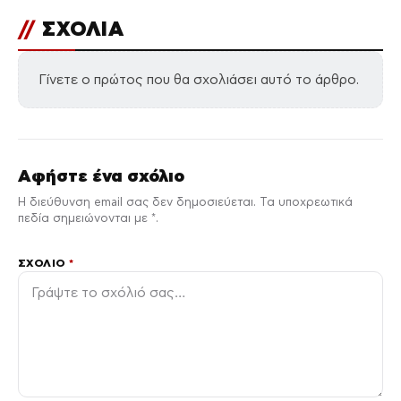
Το «καταραμένο
παιδί» του Μπαλζάκ
επιστρέφει για 2η
χρονιά στο Θέατρο
Arroyo
Η Βαλέρια Χοψονίδου
βάφτισε τον γιο της
στη Βουλιαγμένη –
Φωτογραφίες
↗
↗
COUSCOUS.GR
DIMOCRACY.GR
Ειδήσεις
Δείτε όλες τις τελευταίες
από την
Ελλάδα και τον Κόσμο, τη στιγμή που
ΔΕΔΟΜΕΝΟ
συμβαίνουν, στο
.
ΑΚΟΛΟΥΘΗΣΤΕ ΜΑΣ