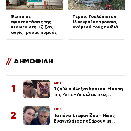
Φωτιά σε
Περού: Τουλάχιστον
εγκαταστάσεις της
13 νεκροί σε τροχαίο,
Aramco στη Τζιζάν,
ανάμεσά τους παιδιά
χωρίς τραυματισμούς
//
ΔΗΜΟΦΙΛΗ
LIFE
1
Τζούλια Αλεξανδράτου: Η κόρη
της Paris – Αποκλειστικές
φωτογραφίες
LIFE
2
Τατιάνα Στεφανίδου – Νίκος
Ευαγγελάτος ποζάρουν με
μαγιό σε παραλία στην