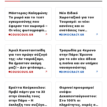
Νέο Ειδικό
Χωροταξικό για τον
Τουρισμό: οι νέοι
κανόνες και οι
ενστάσεις των
ξενοδόχων
Μάστορας-Καληφώνη:
Το μωρό και το τεστ
εγκυμοσύνης που
έφεραν τον χωρισμό –
Οι νέες φωτογραφίες
από την Πάρο χωρίς
↗
↗
COUSCOUS.GR
DIMOCRACY.GR
τον Χρήστο
Τραγωδία με 4χρονο
στην Πάρο: Έρευνα
για το εάν είχε άδεια
η πισίνα και αν υπήρχε
ναυαγοσώστης
Άριελ Κωνσταντινίδη