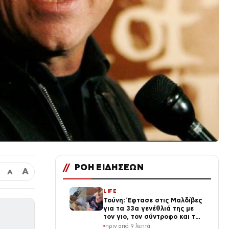
//
ΡΟΗ ΕΙΔΗΣΕΩΝ
Α
Α
LIFE
Τούνη: Έφτασε στις Μαλδίβες
για τα 33α γενέθλιά της με
τον γιο, τον σύντροφο και την
παρέα της (Βίντεο)
πριν από 9 λεπτά