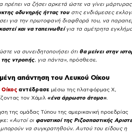
α πρέπει να ζήσει αρκετά ώστε να γίνει μάρτυρας
κτης οδυνηρής ήττας του
στις ενδιάμεσες εκλογ
σει για την πρωτοφανή διαφθορά του, να παραπε
καστεί και να ταπεινωθεί
για τα αμέτρητα εγκλήμ
ώστε να συνειδητοποιήσει ότι
θα μείνει στην ιστο
 της ντροπής
, για πάντα»
, πρόσθεσε.
μένη απάντηση του Λευκού Οίκου
 Οίκος
αντέδρασε
μέσω της πλατφόρμας X,
ίζοντας τον Χάμιλ
«ένα άρρωστο άτομο»
.
ση της ομάδας Τύπου της αμερικανική προεδρίας
κε:
«Αυτοί οι
φανατικοί της Ριζοσπαστικής Αριστ
 μπορούν να συγκρατηθούν. Αυτού του είδους η