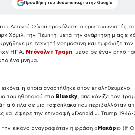
Προσθήκη του dedomeno.gr στην Google
 του Λευκού Οίκου προκάλεσε ο πρωταγωνιστής το
ρκ Χάμιλ, την Πέμπτη, μετά την ανάρτηση μιας εικ
υργήθηκε με τεχνητή νοημοσύνη και εμφάνιζε τον
των ΗΠΑ,
Ντόναλντ Τραμπ
, μέσα σε έναν ρηχό τά
πό ένα μνήμα.
 εικόνα, η οποία αναρτήθηκε στον επαληθευμένο
μό του ηθοποιού στο
Bluesky
, απεικόνιζε τον Τραμ
άτια δίπλα σε μια ταφόπλακα που περιβαλλόταν απ
ς και έφερε την επιγραφή «Donald J. Trump 1946-
 την εικόνα αναγραφόταν η φράση «
Μακάρι
» (If O