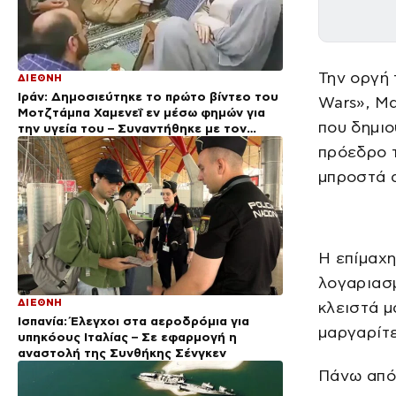
Την οργή
ΔΙΕΘΝΗ
Ιράν: Δημοσιεύτηκε το πρώτο βίντεο του
Wars», Μα
Μοτζτάμπα Χαμενεΐ εν μέσω φημών για
που δημιο
την υγεία του – Συναντήθηκε με τον
Πεζεσκιάν
πρόεδρο 
μπροστά α
Η επίμαχη
λογαριασ
ΔΙΕΘΝΗ
κλειστά μ
Ισπανία: Έλεγχοι στα αεροδρόμια για
μαργαρίτε
υπηκόους Ιταλίας – Σε εφαρμογή η
αναστολή της Συνθήκης Σένγκεν
Πάνω από