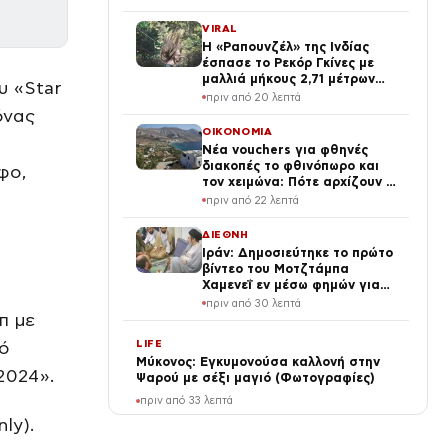
VIRAL
Η «Ραπουνζέλ» της Ινδίας
έσπασε το Ρεκόρ Γκίνες με
μαλλιά μήκους 2,71 μέτρων
υ «Star
(vid, photo)
πριν από 20 λεπτά
όνας
ΟΙΚΟΝΟΜΙΑ
Νέα vouchers για φθηνές
διακοπές το φθινόπωρο και
φο,
τον χειμώνα: Πότε αρχίζουν οι
αιτήσεις και ποιους θα αφορά
πριν από 22 λεπτά
ΔΙΕΘΝΗ
Ιράν: Δημοσιεύτηκε το πρώτο
βίντεο του Μοτζτάμπα
Χαμενεΐ εν μέσω φημών για
την υγεία του – Συναντήθηκε
πριν από 30 λεπτά
με τον Πεζεσκιάν
π με
LIFE
ό
Μύκονος: Εγκυμονούσα καλλονή στην
2024».
Ψαρού με σέξι μαγιό (Φωτογραφίες)
πριν από 33 λεπτά
nly).
ΔΙΕΘΝΗ