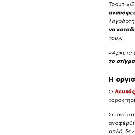
Τραμπ
«Θ
αναπόφευ
λογοδοτή
να καταδι
του»
.
«Αρκετά 
το στίγμα
Η οργισ
Ο
Λευκός
χαρακτηρ
Σε ανάρτη
αναφέρθη
απλά δεν