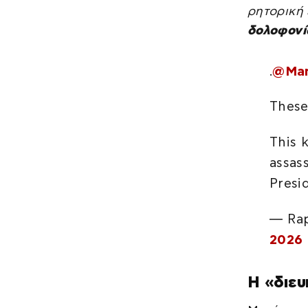
ρητορική
δολοφονί
.
@Mar
These
This 
assas
Presi
— Ra
2026
Η «διευ