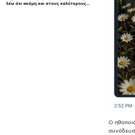
λέω όχι ακόμη και στους καλύτερους
φίλους μας»
Ο ηθοποιό
συνόδευσ