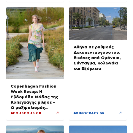
Αθήνα σε ρυθμούς
Δεκαπενταύγουστου:
Εικόνες από Ομόνοια,
Σύνταγμα, Κολωνάκι
και Εξάρχεια
Copenhagen Fashion
Week Recap: Η
Εβδομάδα Μόδας της
Κοπεγχάγης μίλησε –
Ο μαξιμαλισμός
επιστρέφει
↗
↗
COUSCOUS.GR
DIMOCRACY.GR