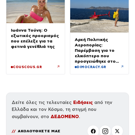
Ιωάννα Τούνη: Ο
εξωτικός προορισμός
Αρχή Πολιτικής
που επέλεξε για τα
Αεροπορίας:
φετινά γενέθλιά της
Παρέμβαση για το
ελικόπτερο που
προσγειώθηκε στο
Σαρακήνικο της
↗
↗
COUSCOUS.GR
DIMOCRACY.GR
Μήλου – Τι προβλέπει
ο νόμος
Ειδήσεις
Δείτε όλες τις τελευταίες
από την
Ελλάδα και τον Κόσμο, τη στιγμή που
ΔΕΔΟΜΕΝΟ
συμβαίνουν, στο
.
ΑΚΟΛΟΥΘΗΣΤΕ ΜΑΣ