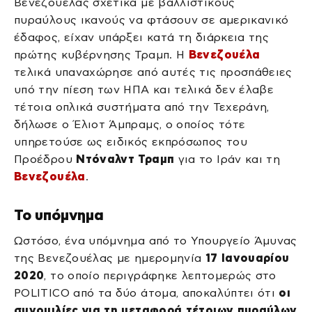
Βενεζουέλας σχετικά με βαλλιστικούς
πυραύλους ικανούς να φτάσουν σε αμερικανικό
έδαφος, είχαν υπάρξει κατά τη διάρκεια της
πρώτης κυβέρνησης Τραμπ. Η
Βενεζουέλα
τελικά υπαναχώρησε από αυτές τις προσπάθειες
υπό την πίεση των ΗΠΑ και τελικά δεν έλαβε
τέτοια οπλικά συστήματα από την Τεχεράνη,
δήλωσε ο Έλιοτ Άμπραμς, ο οποίος τότε
υπηρετούσε ως ειδικός εκπρόσωπος του
Προέδρου
Ντόναλντ Τραμπ
για το Ιράν και τη
Βενεζουέλα
.
Το υπόμνημα
Ωστόσο, ένα υπόμνημα από το Υπουργείο Άμυνας
της Βενεζουέλας με ημερομηνία
17 Ιανουαρίου
2020
, το οποίο περιγράφηκε λεπτομερώς στο
POLITICO από τα δύο άτομα, αποκαλύπτει ότι
οι
συνομιλίες για τη μεταφορά τέτοιων πυραύλων