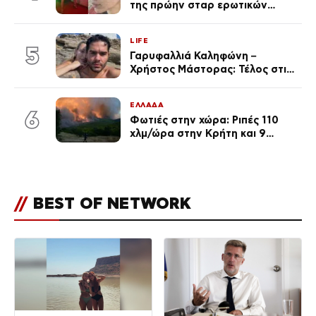
της πρώην σταρ ερωτικών
ταινιών, μητέρα ενός παιδιού με
σύντροφο επιχειρηματία
LIFE
(Φωτογραφίες)
5
Γαρυφαλλιά Καληφώνη –
Χρήστος Μάστορας: Τέλος στις
φήμες χωρισμού, όλη η αλήθεια
για τη σχέση τους
ΕΛΛΑΔΑ
6
Φωτιές στην χώρα: Ριπές 110
χλμ/ώρα στην Κρήτη και 9
μποφόρ τη Δευτέρα – Πάνω από
400 πυρκαγιές μέσα σε 10
ημέρες
//
BEST OF NETWORK