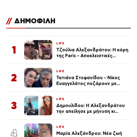
διαπραγματεύσεις με
το Ομάν
//
ΔΗΜΟΦΙΛΗ
LIFE
1
Τζούλια Αλεξανδράτου: Η κόρη
της Paris – Αποκλειστικές
φωτογραφίες
LIFE
2
Τατιάνα Στεφανίδου – Νίκος
Ευαγγελάτος ποζάρουν με
μαγιό σε παραλία στην
Κεφαλονιά
LIFE
3
Δημουλίδου: Η Αλεξανδράτου
την απείλησε με μήνυση κι
εκείνη απαντά – «Δεν σε
αναγνώρισα, όταν κατάλαβα
LIFE
ποια είσαι σοκαρίστικα»
4
Μαρία Αλεξάνδρου: Νέα ζωή