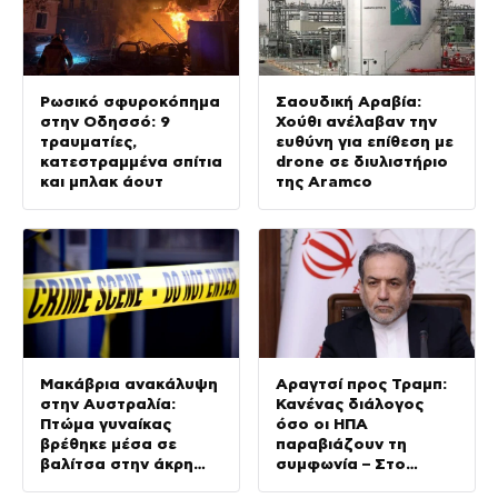
Ρωσικό σφυροκόπημα
Σαουδική Αραβία:
στην Οδησσό: 9
Χούθι ανέλαβαν την
τραυματίες,
ευθύνη για επίθεση με
κατεστραμμένα σπίτια
drone σε διυλιστήριο
και μπλακ άουτ
της Aramco
Μακάβρια ανακάλυψη
Αραγτσί προς Τραμπ:
στην Αυστραλία:
Κανένας διάλογος
Πτώμα γυναίκας
όσο οι ΗΠΑ
βρέθηκε μέσα σε
παραβιάζουν τη
βαλίτσα στην άκρη
συμφωνία – Στο
δρόμου
τελικό στάδιο οι