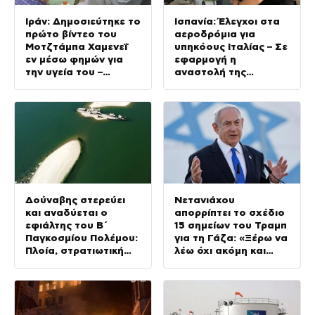
Ιράν: Δημοσιεύτηκε το
Ισπανία: Έλεγχοι στα
πρώτο βίντεο του
αεροδρόμια για
Μοτζτάμπα Χαμενεΐ
υπηκόους Ιταλίας – Σε
εν μέσω φημών για
εφαρμογή η
την υγεία του –
αναστολή της
Συναντήθηκε με τον
Συνθήκης Σένγκεν
Πεζεσκιάν
Δούναβης στερεύει
Νετανιάχου
και αναδύεται ο
απορρίπτει το σχέδιο
εφιάλτης του Β΄
15 σημείων του Τραμπ
Παγκοσμίου Πολέμου:
για τη Γάζα: «Ξέρω να
Πλοία, στρατιωτική
λέω όχι ακόμη και
μοτοσικλέτα και
στους καλύτερους
βόμβα 700 κιλών
φίλους μας»