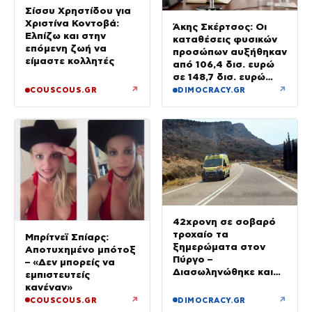
Σίσσυ Χρηστίδου για
Χριστίνα Κοντοβά:
Άκης Σκέρτσος: Οι
Ελπίζω και στην
καταθέσεις φυσικών
επόμενη ζωή να
προσώπων αυξήθηκαν
είμαστε κολλητές
από 106,4 δισ. ευρώ
σε 148,7 δισ. ευρώ
από τον Δεκέμβριο
↗
↗
COUSCOUS.GR
DIMOCRACY.GR
του 2018 έως το 2025
42χρονη σε σοβαρό
τροχαίο τα
Μπρίτνεϊ Σπίαρς:
ξημερώματα στον
Αποτυχημένο μπότοξ
Πύργο –
– «Δεν μπορείς να
Διασωληνώθηκε και
εμπιστευτείς
μεταφέρθηκε στο Ρίο
κανέναν»
↗
↗
COUSCOUS.GR
DIMOCRACY.GR