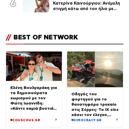
6
Κατερίνα Καινούργιου: Ανέμελη
στιγμή κάτω από τον ήλιο με
τους followers της
(φωτογραφία)
//
BEST OF NETWORK
Ελένη Βουλγαράκη για
τα δημοσιεύματα
Οδηγός του
χωρισμού με τον
φορτηγού για το
Φώτη Ιωαννίδη:
θανατηφόρο τροχαίο
«Κάντε καμιά βουτιά
στις Σέρρες: Το ΙΧ είχε
με το κεφάλι να
χάσει τον έλεγχο,
δροσιστείτε»
έφυγε στο αντίθετο
↗
↗
COUSCOUS.GR
DIMOCRACY.GR
ρεύμα