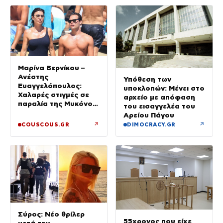
Μαρίνα Βερνίκου –
Ανέστης
Υπόθεση των
Ευαγγελόπουλος:
υποκλοπών: Μένει στο
Χαλαρές στιγμές σε
αρχείο με απόφαση
παραλία της Μυκόνου
του εισαγγελέα του
– Φωτογραφίες
Αρείου Πάγου
↗
↗
COUSCOUS.GR
DIMOCRACY.GR
Σύρος: Νέο θρίλερ
55χρονος που είχε
μετά την