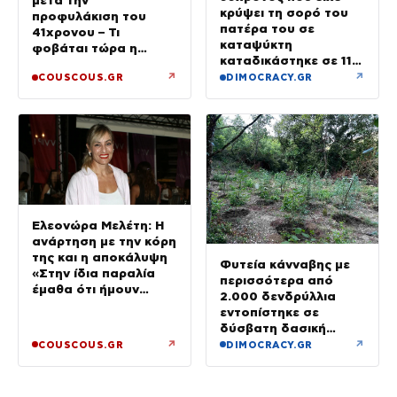
κρύψει τη σορό του
προφυλάκιση του
πατέρα του σε
41χρονου – Τι
καταψύκτη
φοβάται τώρα η
καταδικάστηκε σε 11
οικογένεια της Βάγγης
μήνες με αναστολή
↗
↗
COUSCOUS.GR
DIMOCRACY.GR
Ελεονώρα Μελέτη: Η
ανάρτηση με την κόρη
της και η αποκάλυψη
Φυτεία κάνναβης με
«Στην ίδια παραλία
περισσότερα από
έμαθα ότι ήμουν
2.000 δενδρύλλια
έγκυος»
εντοπίστηκε σε
δύσβατη δασική
περιοχή στη Φθιώτιδα
↗
↗
COUSCOUS.GR
DIMOCRACY.GR