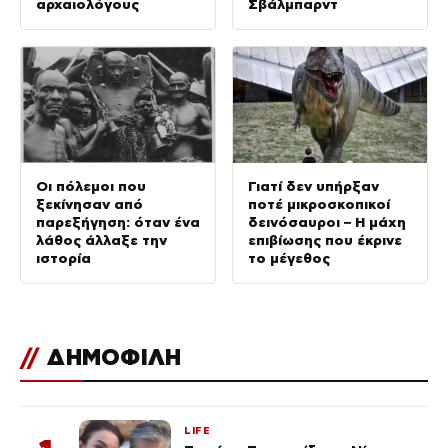
αρχαιολόγους
Σβάλμπαρντ
Οι πόλεμοι που
Γιατί δεν υπήρξαν
ξεκίνησαν από
ποτέ μικροσκοπικοί
παρεξήγηση: όταν ένα
δεινόσαυροι – Η μάχη
λάθος άλλαξε την
επιβίωσης που έκρινε
ιστορία
το μέγεθος
//
ΔΗΜΟΦΙΛΗ
LIFE