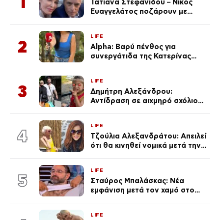
1
Τατιάνα Στεφανίδου – Νίκος
Ευαγγελάτος ποζάρουν με
μαγιό σε παραλία στην
Κεφαλονιά
LIFE
2
Alpha: Βαρύ πένθος για
συνεργάτιδα της Κατερίνας
Καινούργιου – «Κουράστηκες
πολύ… Απόψε είσαι στα χέρια
LIFE
του Θεού»
3
Δημήτρη Αλεξάνδρου:
Αντίδραση σε αιχμηρό σχόλιο
για την Τούνη με αφορμή το
μεγάλωμα του Πάρη
LIFE
4
Τζούλια Αλεξανδράτου: Απειλεί
ότι θα κινηθεί νομικά μετά την
ανάρτηση της Δημουλίδου
LIFE
5
Σταύρος Μπαλάσκας: Νέα
εμφάνιση μετά τον χαμό στο
«Πρωινό» (Φωτογραφία)
LIFE