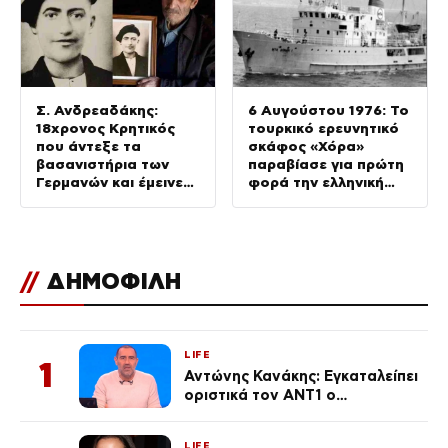
Σ. Ανδρεαδάκης:
6 Αυγούστου 1976: Το
18χρονος Κρητικός
τουρκικό ερευνητικό
που άντεξε τα
σκάφος «Χόρα»
βασανιστήρια των
παραβίασε για πρώτη
Γερμανών και έμεινε
φορά την ελληνική
σιωπηλός μέχρι τον
υφαλοκρηπίδα
θάνατο
//
ΔΗΜΟΦΙΛΗ
LIFE
1
Αντώνης Κανάκης: Εγκαταλείπει
οριστικά τον ΑΝΤ1 ο
αγαπημένος παρουσιαστής
LIFE