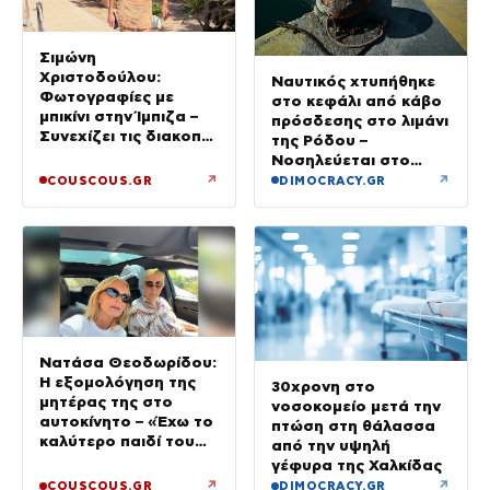
Σιμώνη
Χριστοδούλου:
Ναυτικός χτυπήθηκε
Φωτογραφίες με
στο κεφάλι από κάβο
μπικίνι στην Ίμπιζα –
πρόσδεσης στο λιμάνι
Συνεχίζει τις διακοπές
της Ρόδου –
της με τον σύζυγό
Νοσηλεύεται στο
της, Αντρέα Γεωργίου
νοσοκομείο
↗
↗
COUSCOUS.GR
DIMOCRACY.GR
Νατάσα Θεοδωρίδου:
Η εξομολόγηση της
30χρονη στο
μητέρας της στο
νοσοκομείο μετά την
αυτοκίνητο – «Έχω το
πτώση στη θάλασσα
καλύτερο παιδί του
από την υψηλή
κόσμου»
γέφυρα της Χαλκίδας
↗
↗
COUSCOUS.GR
DIMOCRACY.GR