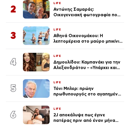
LIFE
2
Αντώνης Σαμαράς:
Οικογενειακή φωτογραφία που
ανάρτησε ο γιος του λίγο πριν
από την επέτειο θανάτου της
LIFE
Λένας
3
Αθηνά Οικονομάκου: Η
λεπτομέρεια στο μαύρο μπικίνι
της που απογείωσε την
εμφάνισή της στη Μύκονο
LIFE
(φωτογραφίες)
4
Δημουλίδου: Καμπανάκι για την
Αλεξανδράτου – «Υπάρχει και
ένα μικρό παιδί πίσω που
χρειάζεται τη μάνα του»
LIFE
5
Τόνι Μπλερ: πρώην
πρωθυπουργός στο αγαπημένο
του Πόρτο Χέλι
LIFE
6
2J αποκάλυψε πως έγινε
πατέρας πριν από έναν μήνα
(Βίντεο)