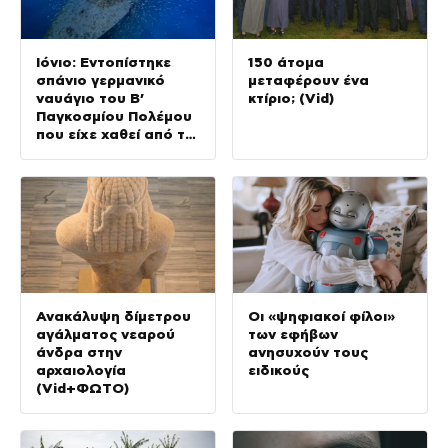
Ιόνιο: Εντοπίστηκε
150 άτομα
σπάνιο γερμανικό
μεταφέρουν ένα
ναυάγιο του Β’
κτίριο; (Vid)
Παγκοσμίου Πολέμου
που είχε χαθεί από το
1943
Ανακάλυψη δίμετρου
Οι «ψηφιακοί φίλοι»
αγάλματος νεαρού
των εφήβων
άνδρα στην
ανησυχούν τους
αρχαιολογία
ειδικούς
(Vid+ΦΩΤΟ)