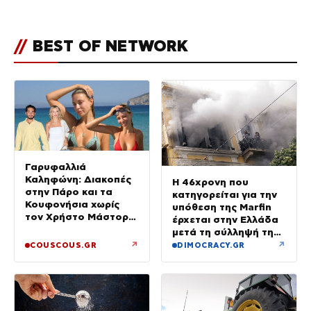
//
BEST OF NETWORK
Γαρυφαλλιά
Καληφώνη: Διακοπές
Η 46χρονη που
στην Πάρο και τα
κατηγορείται για την
Κουφονήσια χωρίς
υπόθεση της Marfin
τον Χρήστο Μάστορα
έρχεται στην Ελλάδα
– Φωτογραφίες
μετά τη σύλληψή της
στο Λονδίνο
↗
↗
COUSCOUS.GR
DIMOCRACY.GR