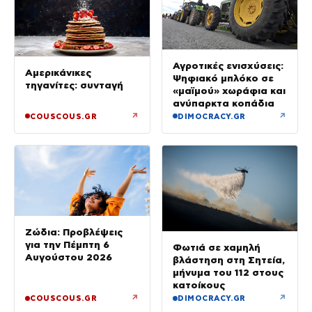
Αγροτικές ενισχύσεις:
Αμερικάνικες
Ψηφιακό μπλόκο σε
τηγανίτες: συνταγή
«μαϊμού» χωράφια και
ανύπαρκτα κοπάδια
↗
↗
COUSCOUS.GR
DIMOCRACY.GR
Ζώδια: Προβλέψεις
για την Πέμπτη 6
Φωτιά σε χαμηλή
Αυγούστου 2026
βλάστηση στη Σητεία,
μήνυμα του 112 στους
κατοίκους
↗
↗
COUSCOUS.GR
DIMOCRACY.GR