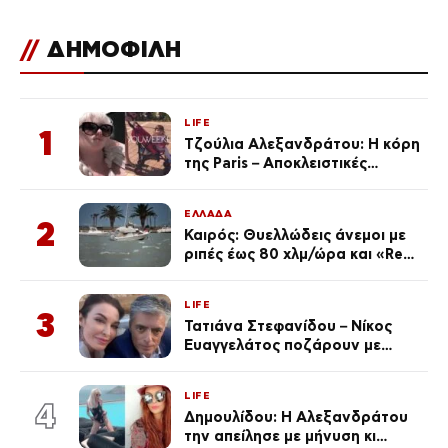
//
ΔΗΜΟΦΙΛΗ
LIFE
1
Τζούλια Αλεξανδράτου: Η κόρη
της Paris – Αποκλειστικές
φωτογραφίες
ΕΛΛΑΔΑ
2
Καιρός: Θυελλώδεις άνεμοι με
ριπές έως 80 χλμ/ώρα και «Red
Code» σε 6 περιοχές για
κίνδυνο πυρκαγιάς
LIFE
3
Τατιάνα Στεφανίδου – Νίκος
Ευαγγελάτος ποζάρουν με
μαγιό σε παραλία στην
Κεφαλονιά
LIFE
4
Δημουλίδου: Η Αλεξανδράτου
την απείλησε με μήνυση κι