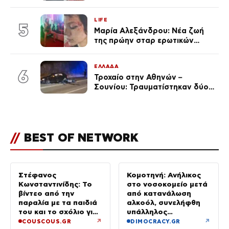
εκείνη απαντά – «Δεν σε
αναγνώρισα, όταν κατάλαβα
LIFE
ποια είσαι σοκαρίστικα»
5
Μαρία Αλεξάνδρου: Νέα ζωή
της πρώην σταρ ερωτικών
ταινιών, μητέρα ενός παιδιού με
σύντροφο επιχειρηματία
ΕΛΛΑΔΑ
(Φωτογραφίες)
6
Τροχαίο στην Αθηνών –
Σουνίου: Τραυματίστηκαν δύο
αστυνομικοί
//
BEST OF NETWORK
Στέφανος
Κομοτηνή: Ανήλικος
Κωνσταντινίδης: Το
στο νοσοκομείο μετά
βίντεο από την
από κατανάλωση
παραλία με τα παιδιά
αλκοόλ, συνελήφθη
του και το σχόλιο για
υπάλληλος
την ηλικία του
καταστήματος
↗
↗
COUSCOUS.GR
DIMOCRACY.GR