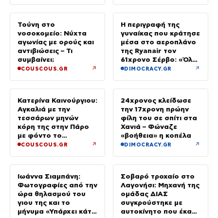
Τούνη στο
Η περιγραφή της
νοσοκομείο: Νύχτα
γυναίκας που κράτησε
αγωνίας με ορούς και
μέσα στο αεροπλάνο
αντιβιώσεις – Τι
της Ryanair τον
συμβαίνει;
61χρονο Σέρβο: «Όλα
έγιναν σε κλάσματα
↗
↗
COUSCOUS.GR
DIMOCRACY.GR
δευτερολέπτου»
Κατερίνα Καινούργιου:
24χρονος κλείδωσε
Αγκαλιά με την
την 17χρονη πρώην
τεσσάρων μηνών
φίλη του σε σπίτι στα
κόρη της στην Πάρο
Χανιά – Φώναζε
με φόντο το
«βοήθεια» η κοπέλα
ηλιοβασίλεμα
↗
↗
COUSCOUS.GR
DIMOCRACY.GR
Ιωάννα Σιαμπάνη:
Σοβαρό τροχαίο στο
Φωτογραφίες από την
Λαγονήσι: Μηχανή της
ώρα θηλασμού του
ομάδας ΔΙΑΣ
γιου της και το
συγκρούστηκε με
μήνυμα «Υπάρχει κάτι
αυτοκίνητο που έκανε