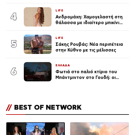
διάσημους φίλους της
(φωτογραφίες & βίντεο)
LIFE
4
Ανδρομάχη: Χαμογελαστή στη
θάλασσα με ιδιαίτερο μπικίνι
μετά τον χωρισμό της
(φωτογραφία)
LIFE
5
Σάκης Ρουβάς: Νέα περιπέτεια
στην Κύθνο με τις μέλισσες
ΕΛΛΑΔΑ
6
Φωτιά στο παλιό κτίριο του
Μπάντμιντον στο Γουδή: οι
δικηγόροι των κατηγορουμένων
λένε «Η δικογραφία περιέχει
πλήθος ελλείψεων και σοβαρών
κενών»
//
BEST OF NETWORK