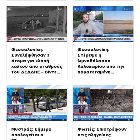
Θεσσαλονίκη:
Θεσσαλονίκη:
Συνελήφθησαν 3
Στέρεψε η
άτομα για κλοπή
λιμνοθάλασσα
χαλκού από σταθμούς
Καλοχωρίου από την
του ΔΕΔΔΗΕ – Βίντεο
παρατεταμένη
ντοκουμέντο
ανομβρία
Μυστράς: Σήμερα
Φωτιές: Επιστρέφουν
απολογείται ο
στις πληγείσες