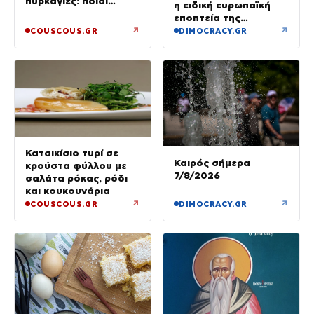
πυρκαγιές: ποιοι
η ειδική ευρωπαϊκή
έμειναν χωρίς σπίτια
εποπτεία της
ελληνικής οικονομίας
↗
↗
COUSCOUS.GR
DIMOCRACY.GR
Κατσικίσιο τυρί σε
Καιρός σήμερα
κρούστα φύλλου με
7/8/2026
σαλάτα ρόκας, ρόδι
και κουκουνάρια
↗
↗
COUSCOUS.GR
DIMOCRACY.GR