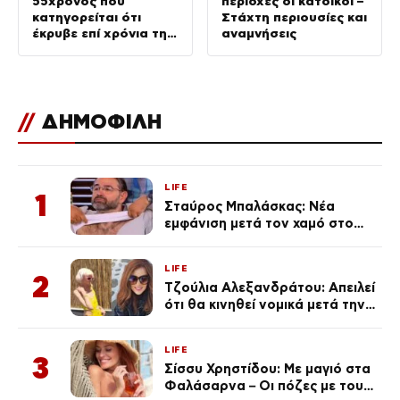
55χρονος που
περιοχές οι κάτοικοι –
κατηγορείται ότι
Στάχτη περιουσίες και
έκρυβε επί χρόνια τη
αναμνήσεις
σορό του πατέρα του
σε καταψύκτη
//
ΔΗΜΟΦΙΛΗ
LIFE
1
Σταύρος Μπαλάσκας: Νέα
εμφάνιση μετά τον χαμό στο
«Πρωινό» (Φωτογραφία)
LIFE
2
Τζούλια Αλεξανδράτου: Απειλεί
ότι θα κινηθεί νομικά μετά την
ανάρτηση της Δημουλίδου
LIFE
3
Σίσσυ Χρηστίδου: Με μαγιό στα
Φαλάσαρνα – Οι πόζες με τους