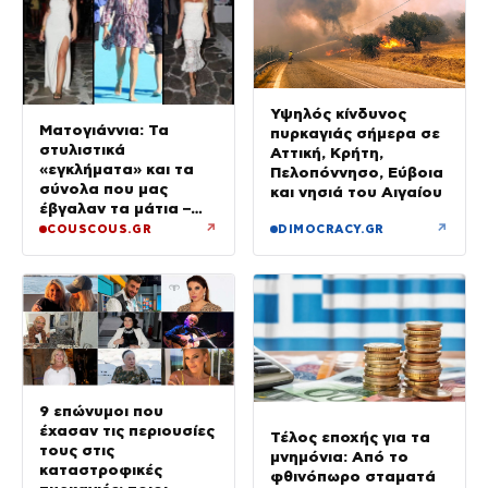
Υψηλός κίνδυνος
Ματογιάννια: Τα
πυρκαγιάς σήμερα σε
στυλιστικά
Αττική, Κρήτη,
«εγκλήματα» και τα
Πελοπόννησο, Εύβοια
σύνολα που μας
και νησιά του Αιγαίου
έβγαλαν τα μάτια –
Μόνο τρεις πήραν 10
↗
↗
COUSCOUS.GR
DIMOCRACY.GR
9 επώνυμοι που
έχασαν τις περιουσίες
Τέλος εποχής για τα
τους στις
μνημόνια: Από το
καταστροφικές
φθινόπωρο σταματά