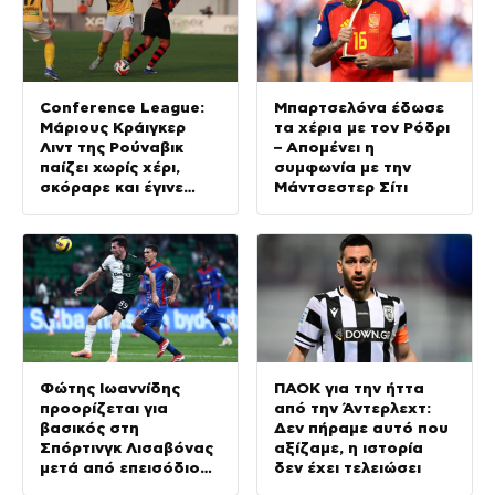
Conference League:
Μπαρτσελόνα έδωσε
Μάριους Κράιγκερ
τα χέρια με τον Ρόδρι
Λιντ της Ρούναβικ
– Απομένει η
παίζει χωρίς χέρι,
συμφωνία με την
σκόραρε και έγινε
Μάντσεστερ Σίτι
παράδειγμα προς
μίμηση
Φώτης Ιωαννίδης
ΠΑΟΚ για την ήττα
προορίζεται για
από την Άντερλεχτ:
βασικός στη
Δεν πήραμε αυτό που
Σπόρτινγκ Λισαβόνας
αξίζαμε, η ιστορία
μετά από επεισόδιο
δεν έχει τελειώσει
των Μπόρζες –