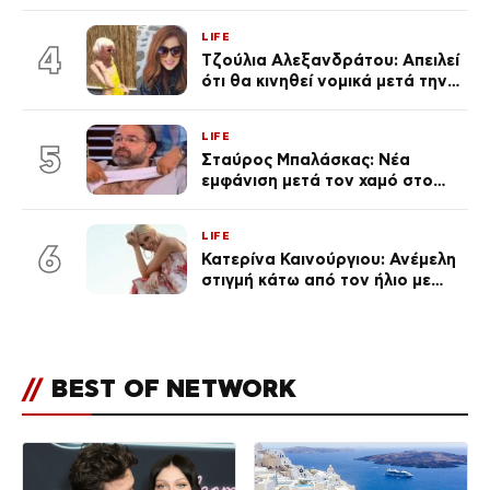
Καινούργιου – «Κουράστηκες
πολύ… Απόψε είσαι στα χέρια
LIFE
του Θεού»
4
Τζούλια Αλεξανδράτου: Απειλεί
ότι θα κινηθεί νομικά μετά την
ανάρτηση της Δημουλίδου
LIFE
5
Σταύρος Μπαλάσκας: Νέα
εμφάνιση μετά τον χαμό στο
«Πρωινό» (Φωτογραφία)
LIFE
6
Κατερίνα Καινούργιου: Ανέμελη
στιγμή κάτω από τον ήλιο με
τους followers της
(φωτογραφία)
//
BEST OF NETWORK