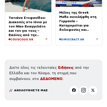
Μέλος της Greek
Mafia συνελήφθη στη
Τατιάνα Στεφανίδου:
Γερμανία –
Διακοπές στο Ιόνιο με
Κατηγορείται για
τον Νίκο Ευαγγελάτο
δολοφονίες και
και τον γιο τους –
συμβόλαια θανάτου
Εικόνες από την
Κεφαλονιά
↗
↗
COUSCOUS.GR
DIMOCRACY.GR
Ειδήσεις
Δείτε όλες τις τελευταίες
από την
Ελλάδα και τον Κόσμο, τη στιγμή που
ΔΕΔΟΜΕΝΟ
συμβαίνουν, στο
.
ΑΚΟΛΟΥΘΗΣΤΕ ΜΑΣ