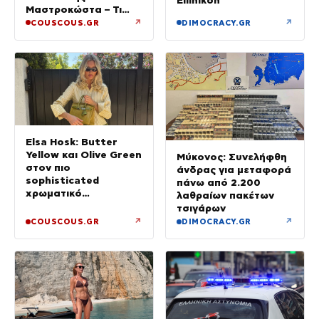
Ellinikon
Μαστροκώστα – Τι
ζήτησε από την κόρη
↗
↗
COUSCOUS.GR
DIMOCRACY.GR
του για το τρίμηνο
μνημόσυνο της Γωγώς
Elsa Hosk: Butter
Yellow και Olive Green
Μύκονος: Συνελήφθη
στον πιο
άνδρας για μεταφορά
sophisticated
πάνω από 2.200
χρωματικό
λαθραίων πακέτων
συνδυασμό με mix n’
τσιγάρων
match μοτίβα
↗
↗
COUSCOUS.GR
DIMOCRACY.GR