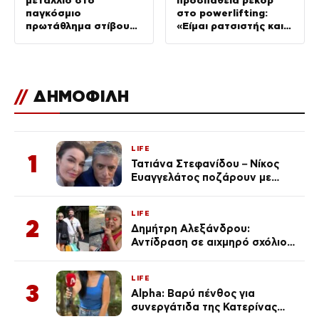
μετάλλιο στο
προσπάθεια ρεκόρ
παγκόσμιο
στο powerlifting:
πρωτάθλημα στίβου
«Είμαι ρατσιστής και
Κ20
το έκανα επίτηδες
γιατί σας μισώ»
//
ΔΗΜΟΦΙΛΗ
LIFE
1
Τατιάνα Στεφανίδου – Νίκος
Ευαγγελάτος ποζάρουν με
μαγιό σε παραλία στην
Κεφαλονιά
LIFE
2
Δημήτρη Αλεξάνδρου:
Αντίδραση σε αιχμηρό σχόλιο
για την Τούνη με αφορμή το
μεγάλωμα του Πάρη
LIFE
3
Alpha: Βαρύ πένθος για
συνεργάτιδα της Κατερίνας