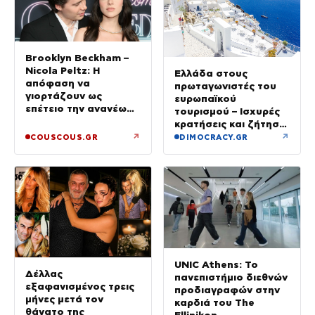
Brooklyn Beckham –
Nicola Peltz: Η
Ελλάδα στους
απόφαση να
πρωταγωνιστές του
γιορτάζουν ως
ευρωπαϊκού
επέτειο την ανανέωση
τουρισμού – Ισχυρές
των όρκων τους –
κρατήσεις και ζήτηση
«Είχε καταλήξει να
πέρα από το
↗
↗
COUSCOUS.GR
DIMOCRACY.GR
κλαίει»
καλοκαίρι
UNIC Athens: Το
Δέλλας
πανεπιστήμιο διεθνών
εξαφανισμένος τρεις
προδιαγραφών στην
μήνες μετά τον
καρδιά του The
θάνατο της