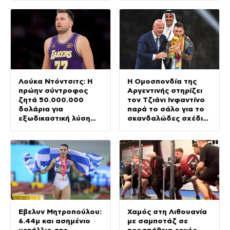
Σουάρες
Λούκα Ντόντσιτς: Η
Η Ομοσπονδία της
πρώην σύντροφος
Αργεντινής στηρίζει
ζητά 50.000.000
τον Τζιάνι Ινφαντίνο
δολάρια για
παρά το σάλο για το
εξωδικαστική λύση
σκανδαλώδες σχέδιό
της επιμέλειας των
του
παιδιών τους
Έβελυν Μητροπούλου:
Χαμός στη Λιθουανία
6.44μ και ασημένιο
με σαμποτάζ σε