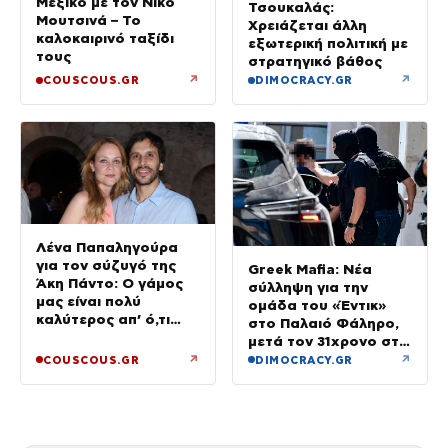
Μεξικό με τον Νίκο
Τσουκαλάς:
Μουτσινά – Το
Χρειάζεται άλλη
καλοκαιρινό ταξίδι
εξωτερική πολιτική με
τους
στρατηγικό βάθος
↗
↗
COUSCOUS.GR
DIMOCRACY.GR
Λένα Παπαληγούρα
για τον σύζυγό της
Greek Mafia: Νέα
Άκη Πάντο: Ο γάμος
σύλληψη για την
μας είναι πολύ
ομάδα του «Έντικ»
καλύτερος απ’ ό,τι
στο Παλαιό Φάληρο,
είχα φανταστεί
μετά τον 31χρονο στη
Γερμανία
↗
↗
COUSCOUS.GR
DIMOCRACY.GR