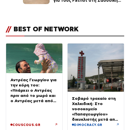
για τους Patriot στη Σαουδική
Αραβία
//
BEST OF NETWORK
Αντρέας Γεωργίου για
την κόρη του:
«Υπάρχει ο Αντρέας
πριν από το μωρό και
Σοβαρό τροχαίο στη
ο Αντρέας μετά από
Χαλκιδική: Στο
αυτό – Έθεσα άλλες
νοσοκομείο
προτεραιότητες»
«Παπαγεωργίου»
δικυκλιστής μετά από
σύγκρουση
↗
↗
COUSCOUS.GR
DIMOCRACY.GR