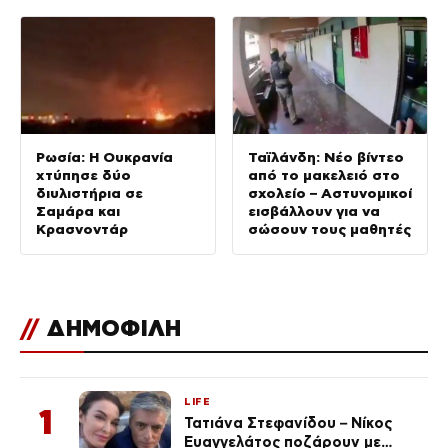
η μεταλλική σφαίρα
συμπεριφερόταν σαν
ελεύθερος άνδρας»
Ρωσία: Η Ουκρανία
Ταϊλάνδη: Νέο βίντεο
χτύπησε δύο
από το μακελειό στο
διυλιστήρια σε
σχολείο – Αστυνομικοί
Σαμάρα και
εισβάλλουν για να
Κρασνοντάρ
σώσουν τους μαθητές
//
ΔΗΜΟΦΙΛΗ
LIFE
1
Τατιάνα Στεφανίδου – Νίκος
Ευαγγελάτος ποζάρουν με