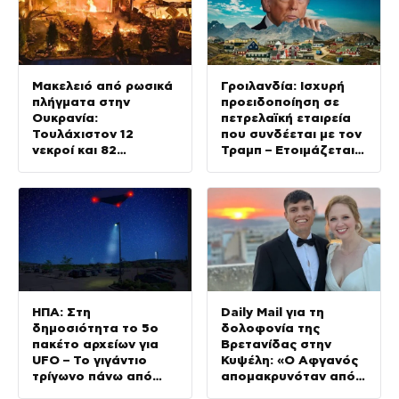
Μακελειό από ρωσικά
Γροιλανδία: Ισχυρή
πλήγματα στην
προειδοποίηση σε
Ουκρανία:
πετρελαϊκή εταιρεία
Τουλάχιστον 12
που συνδέεται με τον
νεκροί και 82
Τραμπ – Ετοιμάζεται
τραυματίες,
για γεωτρήσεις χωρίς
σκοτώθηκαν 3χρονο
άδεια
αγοράκι και οι
παππούδες του
ΗΠΑ: Στη
Daily Mail για τη
δημοσιότητα το 5ο
δολοφονία της
πακέτο αρχείων για
Βρετανίδας στην
UFO – Το γιγάντιο
Κυψέλη: «Ο Αφγανός
τρίγωνο πάνω από
απομακρυνόταν από
αμερικανική βάση και
τον Χριστιανισμό και