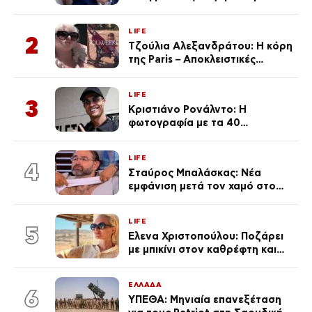
μαγιό σε παραλία στην
Κεφαλονιά
LIFE
2
Τζούλια Αλεξανδράτου: Η κόρη
της Paris – Αποκλειστικές
φωτογραφίες
LIFE
3
Κριστιάνο Ρονάλντο: Η
φωτογραφία με τα 40
πανάκριβα αυτοκίνητα στο
γκαράζ του ξεπέρασε τα 20,7
LIFE
εκ. likes
4
Σταύρος Μπαλάσκας: Νέα
εμφάνιση μετά τον χαμό στο
«Πρωινό» (Φωτογραφία)
LIFE
5
Έλενα Χριστοπούλου: Ποζάρει
με μπικίνι στον καθρέφτη και
εντυπωσιάζει – «Χάνουμε
τουλάχιστον 25 κιλά η
ΕΛΛΑΔΑ
καθεμία…» (Βίντεο)
6
ΥΠΕΘΑ: Μηνιαία επανεξέταση