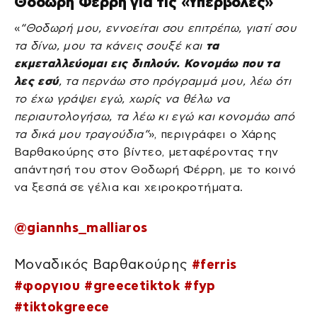
Θοδωρή Φέρρη για τις «Υπερβολές»
«
“Θοδωρή μου, εννοείται σου επιτρέπω, γιατί σου
τα δίνω, μου τα κάνεις σουξέ και
τα
εκμεταλλεύομαι εις διπλούν. Κονομάω που τα
λες εσύ
, τα περνάω στο πρόγραμμά μου, λέω ότι
το έχω γράψει εγώ, χωρίς να θέλω να
περιαυτολογήσω, τα λέω κι εγώ και κονομάω από
τα δικά μου τραγούδια”
», περιγράφει ο Χάρης
Βαρθακούρης στο βίντεο, μεταφέροντας την
απάντησή του στον Θοδωρή Φέρρη, με το κοινό
να ξεσπά σε γέλια και χειροκροτήματα.
@giannhs_malliaros
Μοναδικός Βαρθακούρης
#ferris
#φοργιου
#greecetiktok
#fyp
#tiktokgreece