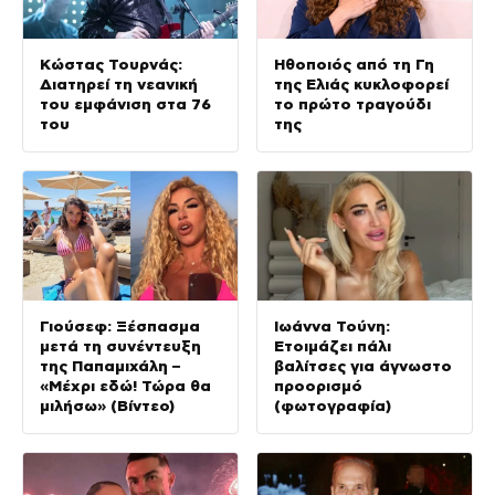
Κώστας Τουρνάς:
Ηθοποιός από τη Γη
Διατηρεί τη νεανική
της Ελιάς κυκλοφορεί
του εμφάνιση στα 76
το πρώτο τραγούδι
του
της
Γιούσεφ: Ξέσπασμα
Ιωάννα Τούνη:
μετά τη συνέντευξη
Ετοιμάζει πάλι
της Παπαμιχάλη –
βαλίτσες για άγνωστο
«Μέχρι εδώ! Τώρα θα
προορισμό
μιλήσω» (Βίντεο)
(φωτογραφία)