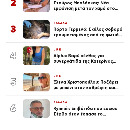
2
Σταύρος Μπαλάσκας: Νέα
εμφάνιση μετά τον χαμό στο
«Πρωινό» (Φωτογραφία)
ΕΛΛΑΔΑ
3
Πόρτο Γερμενό: Σκύλος σοβαρά
τραυματισμένος από τη φωτιά
επέστρεψε στο σπίτι που τον
φρόντιζαν
LIFE
4
Alpha: Βαρύ πένθος για
συνεργάτιδα της Κατερίνας
Καινούργιου – «Κουράστηκες
πολύ… Απόψε είσαι στα χέρια
LIFE
του Θεού»
5
Έλενα Χριστοπούλου: Ποζάρει
με μπικίνι στον καθρέφτη και
εντυπωσιάζει – «Χάνουμε
τουλάχιστον 25 κιλά η
ΕΛΛΑΔΑ
καθεμία…» (Βίντεο)
6
Ryanair: Επιβάτιδα που έσωσε
Σέρβο όταν έσπασε το
παράθυρο του αεροπλάνου:
«Ένα κομμάτι του προσώπου