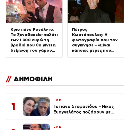
Κριστιάνο Ρονάλντο:
Πέτρος
Το ξενοδοχείο-παλάτι
Κωστόπουλος: Η
των 1.300 ευρώ τη
φωτογραφία που τον
βραδιά που θα γίνει η
συγκίνησε – «Είναι
δεξίωση του γάμου
κάποιες μέρες που
(φωτογραφίες)
δεν τις ξεχνάς ποτέ»
//
ΔΗΜΟΦΙΛΗ
LIFE
1
Τατιάνα Στεφανίδου – Νίκος
Ευαγγελάτος ποζάρουν με
μαγιό σε παραλία στην
Κεφαλονιά
LIFE