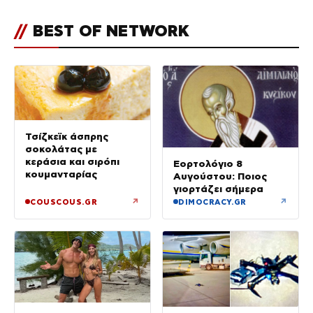
του ήταν σαν πλαστελίνη»
//
BEST OF NETWORK
Τσίζκεϊκ άσπρης
σοκολάτας με
κεράσια και σιρόπι
Εορτολόγιο 8
κουμανταρίας
Αυγούστου: Ποιος
γιορτάζει σήμερα
↗
↗
COUSCOUS.GR
DIMOCRACY.GR