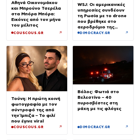
Αθηνά Οικονομάκου
WSJ: Οι αμερικανικές
και Μπρούνο Τσερέλα
υπηρεσίες συνδέουν
στα Μπόρα Μπόρα:
τη Ρωσία με το drone
Εικόνες από τον μήνα
που βρέθηκε στο
του μέλιτος
αεροδρόμιο της
Λειψίας
↗
↗
COUSCOUS.GR
DIMOCRACY.GR
Βόλος: Φωτιά στο
Βελεστίνο – 40
Τούνη: Η πρώτη κοινή
πυροσβέστες στη
φωτογραφία με τον
μάχη με τις φλόγες
σύντροφό της από
την Ίμπιζα – Το φιλί
που έγινε viral
↗
↗
COUSCOUS.GR
DIMOCRACY.GR