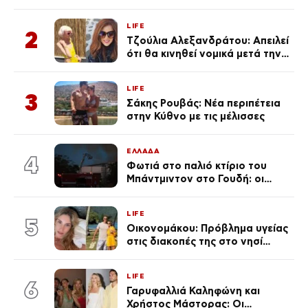
«Πρωινό» (Φωτογραφία)
LIFE
2
Τζούλια Αλεξανδράτου: Απειλεί
ότι θα κινηθεί νομικά μετά την
ανάρτηση της Δημουλίδου
LIFE
3
Σάκης Ρουβάς: Νέα περιπέτεια
στην Κύθνο με τις μέλισσες
ΕΛΛΑΔΑ
4
Φωτιά στο παλιό κτίριο του
Μπάντμιντον στο Γουδή: οι
δικηγόροι των κατηγορουμένων
λένε «Η δικογραφία περιέχει
LIFE
πλήθος ελλείψεων και σοβαρών
5
Οικονομάκου: Πρόβλημα υγείας
κενών»
στις διακοπές της στο νησί
Μπόρα Μπόρα – «Έσκασε όλη η
κούραση του χειμώνα»
LIFE
6
Γαρυφαλλιά Καληφώνη και
Χρήστος Μάστορας: Οι