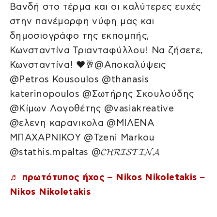
Βανδή στο τέρμα και οι καλύτερες ευχές
στην πανέμορφη νύφη μας και
δημοσιογράφο της εκπομπής,
Κωνσταντίνα Τριανταφύλλου! Να ζήσετε,
Κωνσταντίνα! ❤️🥂@Αποκαλύψεις
@Petros Kousoulos @thanasis
katerinopoulos @Σωτήρης Σκουλούδης
@Κίμων Λογοθέτης @vasiakreative
@ελενη καρανικολα @ΜΙΛΕΝΑ
ΜΠΑΧΑΡΝΙΚΟΥ @Tzeni Markou
@stathis.mpaltas @𝓒𝓗𝓡𝓘𝓢𝓣𝓘𝓝𝓐
♬ πρωτότυπος ήχος – Nikos Nikoletakis –
Nikos Nikoletakis