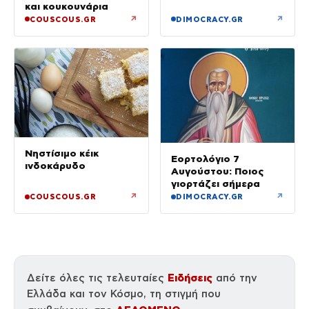
και κουκουνάρια
↗
↗
COUSCOUS.GR
DIMOCRACY.GR
Νηστίσιμο κέικ
Εορτολόγιο 7
ινδοκάρυδο
Αυγούστου: Ποιος
γιορτάζει σήμερα
↗
↗
COUSCOUS.GR
DIMOCRACY.GR
Ειδήσεις
Δείτε όλες τις τελευταίες
από την
Ελλάδα και τον Κόσμο, τη στιγμή που