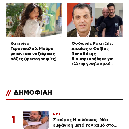
Κατερίνα
Θοδωρής Ρακιτζής:
Γερονικολού: Μαύρο
Δικαίως ο Φοίβος
μπικίνι και ναζιάρικες
Παπαδάκης
πόζες (φωτογραφίες)
διαμαρτυρήθηκε για
έλλειψη σεβασμού
στον πατέρα του
//
ΔΗΜΟΦΙΛΗ
LIFE
1
Σταύρος Μπαλάσκας: Νέα
εμφάνιση μετά τον χαμό στο