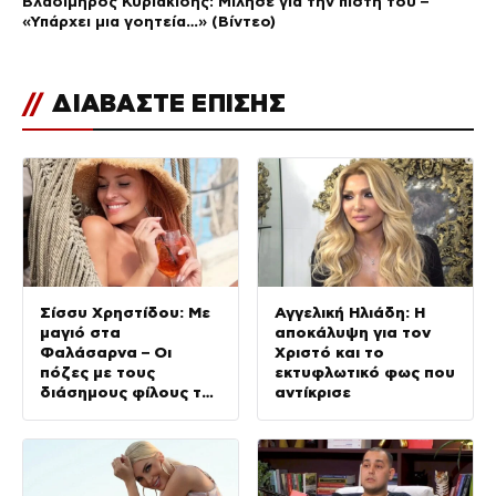
Βλαδίμηρος Κυριακίδης: Μίλησε για την πίστη του –
«Υπάρχει μια γοητεία…» (Βίντεο)
//
ΔΙΑΒΑΣΤΕ ΕΠΙΣΗΣ
Σίσσυ Χρηστίδου: Με
Αγγελική Ηλιάδη: Η
μαγιό στα
αποκάλυψη για τον
Φαλάσαρνα – Οι
Χριστό και το
πόζες με τους
εκτυφλωτικό φως που
διάσημους φίλους της
αντίκρισε
(φωτογραφίες &
βίντεο)