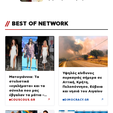
χωριστές διακοπές και η
επέτειος που φέτος πέρασε
απαρατήρητη
//
BEST OF NETWORK
Υψηλός κίνδυνος
Ματογιάννια: Τα
πυρκαγιάς σήμερα σε
στυλιστικά
Αττική, Κρήτη,
«εγκλήματα» και τα
Πελοπόννησο, Εύβοια
σύνολα που μας
και νησιά του Αιγαίου
έβγαλαν τα μάτια –
Μόνο τρεις πήραν 10
↗
↗
COUSCOUS.GR
DIMOCRACY.GR