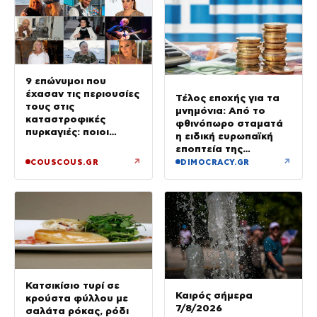
9 επώνυμοι που
έχασαν τις περιουσίες
Τέλος εποχής για τα
τους στις
μνημόνια: Από το
καταστροφικές
φθινόπωρο σταματά
πυρκαγιές: ποιοι
η ειδική ευρωπαϊκή
έμειναν χωρίς σπίτια
εποπτεία της
ελληνικής οικονομίας
↗
↗
COUSCOUS.GR
DIMOCRACY.GR
Κατσικίσιο τυρί σε
Καιρός σήμερα
κρούστα φύλλου με
7/8/2026
σαλάτα ρόκας, ρόδι