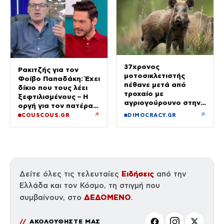
37χρονος
Ρακιτζής για τον
μοτοσικλετιστής
Φοίβο Παπαδάκη: Έχει
πέθανε μετά από
δίκιο που τους λέει
τροχαίο με
ξεφτιλισμένους – Η
αγριογούρουνο στην
οργή για τον πατέρα
Εύβοια
του
↗
↗
COUSCOUS.GR
DIMOCRACY.GR
Ειδήσεις
Δείτε όλες τις τελευταίες
από την
Ελλάδα και τον Κόσμο, τη στιγμή που
ΔΕΔΟΜΕΝΟ
συμβαίνουν, στο
.
ΑΚΟΛΟΥΘΗΣΤΕ ΜΑΣ