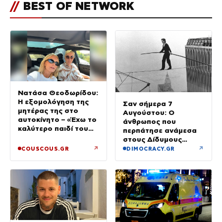
//
BEST OF NETWORK
Νατάσα Θεοδωρίδου:
Η εξομολόγηση της
Σαν σήμερα 7
μητέρας της στο
Αυγούστου: Ο
αυτοκίνητο – «Έχω το
άνθρωπος που
καλύτερο παιδί του
περπάτησε ανάμεσα
κόσμου»
στους Δίδυμους
Πύργους
↗
↗
COUSCOUS.GR
DIMOCRACY.GR