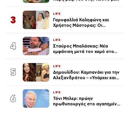
τον μικρό και την Ελληνίδου
(Φωτογραφίες)
LIFE
3
Γαρυφαλλιά Καληφώνη και
Χρήστος Μάστορας: Οι
χωριστές διακοπές και η
επέτειος που φέτος πέρασε
LIFE
απαρατήρητη
4
Σταύρος Μπαλάσκας: Νέα
εμφάνιση μετά τον χαμό στο
«Πρωινό» (Φωτογραφία)
LIFE
5
Δημουλίδου: Καμπανάκι για την
Αλεξανδράτου – «Υπάρχει και
ένα μικρό παιδί πίσω που
χρειάζεται τη μάνα του»
LIFE
6
Τόνι Μπλερ: πρώην
πρωθυπουργός στο αγαπημένο
του Πόρτο Χέλι