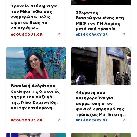
Τροχαίο ατύχημα για
τον Mike: «Θα σας
30χρονος
ενημερώσω μόλις
διασωληνωμένος στη
είμαι σε θέση να
ΜΕΘ του ΓΝ Λαμίας
επιστρέψω»
μετά από τροχαίο
↗
↗
COUSCOUS.GR
DIMOCRACY.GR
Βασιλική Ανδρίτσου
ξεκίνησε τις διακοπές
46χρονη που
της με τον σύζυγό
κατηγορείται για
της, Νίκο Συμεωνίδη,
συμμετοχή στον
και την επτάχρονη
φονικό εμπρησμό της
κόρη τους
τράπεζας Marfin στην
Αθήνα
↗
↗
COUSCOUS.GR
DIMOCRACY.GR