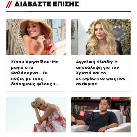
//
ΔΙΑΒΑΣΤΕ ΕΠΙΣΗΣ
Σίσσυ Χρηστίδου: Με
Αγγελική Ηλιάδη: Η
μαγιό στα
αποκάλυψη για τον
Φαλάσαρνα – Οι
Χριστό και το
πόζες με τους
εκτυφλωτικό φως που
διάσημους φίλους της
αντίκρισε
(φωτογραφίες &
βίντεο)