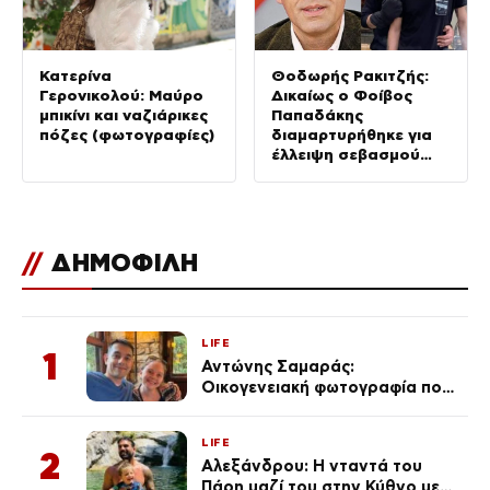
Κατερίνα
Θοδωρής Ρακιτζής:
Γερονικολού: Μαύρο
Δικαίως ο Φοίβος
μπικίνι και ναζιάρικες
Παπαδάκης
πόζες (φωτογραφίες)
διαμαρτυρήθηκε για
έλλειψη σεβασμού
στον πατέρα του
//
ΔΗΜΟΦΙΛΗ
LIFE
1
Αντώνης Σαμαράς:
Οικογενειακή φωτογραφία που
ανάρτησε ο γιος του λίγο πριν
από την επέτειο θανάτου της
LIFE
Λένας
2
Αλεξάνδρου: Η νταντά του
Πάρη μαζί του στην Κύθνο με