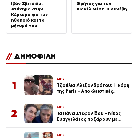
Ιβάν Σβιτάιλο:
Θρήνος για τον
Ατύχημα στην
Λιονέλ Μέσι: Τι συνέβη
Κέρκυρα για τον
ηθοποιό και το
μήνυμά του
//
ΔΗΜΟΦΙΛΗ
LIFE
1
Τζούλια Αλεξανδράτου: Η κόρη
της Paris – Αποκλειστικές
φωτογραφίες
LIFE
2
Τατιάνα Στεφανίδου – Νίκος
Ευαγγελάτος ποζάρουν με
μαγιό σε παραλία στην
Κεφαλονιά
LIFE