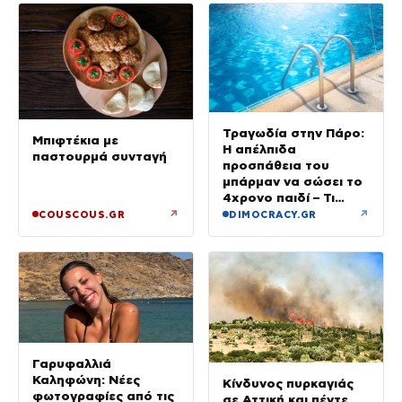
Τραγωδία στην Πάρο:
Μπιφτέκια με
Η απέλπιδα
παστουρμά συνταγή
προσπάθεια του
μπάρμαν να σώσει το
4χρονο παιδί – Τι
ερευνούν οι αρχές
↗
↗
COUSCOUS.GR
DIMOCRACY.GR
Γαρυφαλλιά
Καληφώνη: Νέες
Κίνδυνος πυρκαγιάς
φωτογραφίες από τις
σε Αττική και πέντε