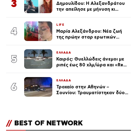
3
Δημουλίδου: Η Αλεξανδράτου
την απείλησε με μήνυση κι
εκείνη απαντά – «Δεν σε
αναγνώρισα, όταν κατάλαβα
LIFE
ποια είσαι σοκαρίστικα»
4
Μαρία Αλεξάνδρου: Νέα ζωή
της πρώην σταρ ερωτικών
ταινιών, μητέρα ενός παιδιού με
σύντροφο επιχειρηματία
ΕΛΛΑΔΑ
(Φωτογραφίες)
5
Καιρός: Θυελλώδεις άνεμοι με
ριπές έως 80 χλμ/ώρα και «Red
Code» σε 6 περιοχές για
κίνδυνο πυρκαγιάς
ΕΛΛΑΔΑ
6
Τροχαίο στην Αθηνών –
Σουνίου: Τραυματίστηκαν δύο
αστυνομικοί
//
BEST OF NETWORK