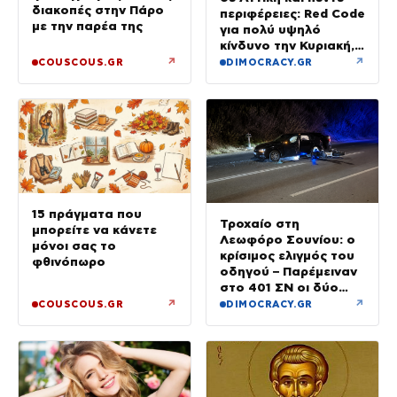
διακοπές στην Πάρο
περιφέρειες: Red Code
με την παρέα της
για πολύ υψηλό
κίνδυνο την Κυριακή,
με μελτέμια έως 8
↗
↗
COUSCOUS.GR
DIMOCRACY.GR
μποφόρ
15 πράγματα που
Τροχαίο στη
μπορείτε να κάνετε
Λεωφόρο Σουνίου: ο
μόνοι σας το
κρίσιμος ελιγμός του
φθινόπωρο
οδηγού – Παρέμειναν
στο 401 ΣΝ οι δύο
αστυνομικοί
↗
↗
COUSCOUS.GR
DIMOCRACY.GR