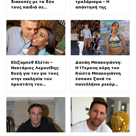
διακοπές με τα δύο
τρολάρισμα – Η
τους παιδιά σε
απάντησή της
σκάφος
Ελίζαμπεθ Ελέτσι –
Δανάη Μπακογιάννη:
Νεκτάριος Λεμονίδης:
Η 17χρονη κόρη του
Ευχή για τον γιο τους
Κώστα Μπακογιάννη
στην εκκλησία του
έσπασε ξανά το
προστάτη του
πανελλήνιο ρεκόρ
(Φωτογραφίες)
στον στίβο