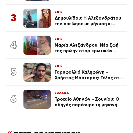
μαγιό σε παραλία στην
Κεφαλονιά
LIFE
3
Δημουλίδου: Η Αλεξανδράτου
την απείλησε με μήνυση κι
εκείνη απαντά – «Δεν σε
αναγνώρισα, όταν κατάλαβα
LIFE
ποια είσαι σοκαρίστικα»
4
Μαρία Αλεξάνδρου: Νέα ζωή
της πρώην σταρ ερωτικών
ταινιών, μητέρα ενός παιδιού με
σύντροφο επιχειρηματία
LIFE
(Φωτογραφίες)
5
Γαρυφαλλιά Καληφώνη –
Χρήστος Μάστορας: Τέλος στις
φήμες χωρισμού, όλη η αλήθεια
για τη σχέση τους
ΕΛΛΑΔΑ
6
Τροχαίο Αθηνών – Σουνίου: Ο
οδηγός παρέσυρε τη μηχανή
των αστυνομικών σε
αναστροφή – Στο 401 ΣΝ οι δύο
τραυματίες