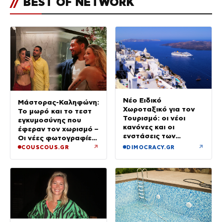
//
BEST OF NETWORK
Νέο Ειδικό
Μάστορας-Καληφώνη:
Χωροταξικό για τον
Το μωρό και το τεστ
Τουρισμό: οι νέοι
εγκυμοσύνης που
κανόνες και οι
έφεραν τον χωρισμό –
ενστάσεις των
Οι νέες φωτογραφίες
ξενοδόχων
από την Πάρο χωρίς
↗
↗
COUSCOUS.GR
DIMOCRACY.GR
τον Χρήστο