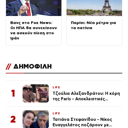
Βανς στο Fox News:
Παρίσι: Νέα μέτρα για
Οι ΗΠΑ θα συνεχίσουν
τα πατίνια
να ασκούν πίεση στο
Ιράν
//
ΔΗΜΟΦΙΛΗ
LIFE
1
Τζούλια Αλεξανδράτου: Η κόρη
της Paris – Αποκλειστικές
φωτογραφίες
LIFE
2
Τατιάνα Στεφανίδου – Νίκος
Ευαγγελάτος ποζάρουν με