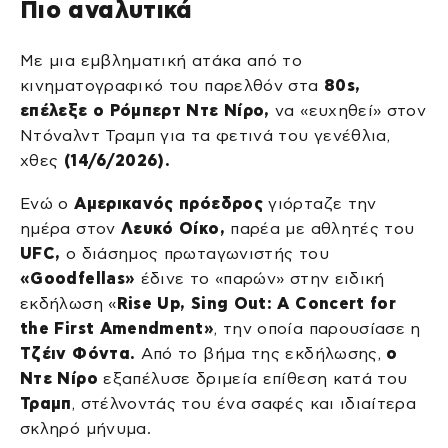
Πιο αναλυτικά
Με μια εμβληματική ατάκα από το
κινηματογραφικό του παρελθόν στα
80s,
επέλεξε ο Ρόμπερτ Ντε Νίρο,
να «ευχηθεί» στον
Ντόναλντ Τραμπ για τα φετινά του γενέθλια,
χθες
(14/6/2026).
Ενώ ο
Αμερικανός πρόεδρος
γιόρταζε την
ημέρα στον
Λευκό Οίκο,
παρέα με αθλητές του
UFC,
ο διάσημος πρωταγωνιστής του
«Goodfellas»
έδινε το «παρών» στην ειδική
εκδήλωση «
Rise Up, Sing Out: A Concert for
the First Amendment»
, την οποία παρουσίασε η
Τζέιν Φόντα.
Από το βήμα της εκδήλωσης,
ο
Ντε Νίρο
εξαπέλυσε δριμεία επίθεση κατά του
Τραμπ
, στέλνοντάς του ένα σαφές και ιδιαίτερα
σκληρό μήνυμα.