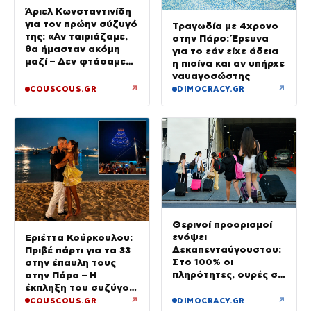
Άριελ Κωνσταντινίδη
για τον πρώην σύζυγό
Τραγωδία με 4χρονο
της: «Αν ταιριάζαμε,
στην Πάρο: Έρευνα
θα ήμασταν ακόμη
για το εάν είχε άδεια
μαζί – Δεν φτάσαμε
η πισίνα και αν υπήρχε
ποτέ στα δικαστήρια»
ναυαγοσώστης
↗
↗
COUSCOUS.GR
DIMOCRACY.GR
Θερινοί προορισμοί
ενόψει
Εριέττα Κούρκουλου:
Δεκαπενταύγουστου:
Πριβέ πάρτι για τα 33
Στο 100% οι
στην έπαυλη τους
πληρότητες, ουρές σε
στην Πάρο – Η
λιμάνια, διόδια και
έκπληξη του συζύγου
ΚΤΕΛ
της
↗
↗
COUSCOUS.GR
DIMOCRACY.GR