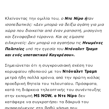
Κλείνοντας την ομιλία το
υ, ο
Ντε Νίρο ή
ταν
ισοπεδωτικός: «Δεν μπορώ να δείξω αγάπη για μια
χώρα που διοικείται από έναν ρατσιστή, μισογύνη
και ξενοφοβικό τύραννο. Και ας είμαστε
ειλικρινείς: Δεν μπορώ να αγαπήσω τις
Ηνωμένες
Πολιτείες
υπό την ηγεσία του
Ντόναλντ Τραμπ
και ενός υποτακτικού Κογκρέσου».
Σημειώνεται ότι η συγκρουσιακή σχέση του
κορυφαίου ηθοποιού με τον
Ντόναλντ Τραμπ
μετρά ήδη πολλά χρόνια, από την πρώτη κιόλας
προεδρική θητεία του τελευταίου. Πρόσφατα,
κατά τη διάρκεια τηλεοπτικής του συνέντευξης
στην εκπομπή
MS NOW, ο Ντε Νίρο
δεν
κατάφερε να συγκρατήσει τα δάκρυά του
αναφερόμενος στο βαθύ χάσμα που