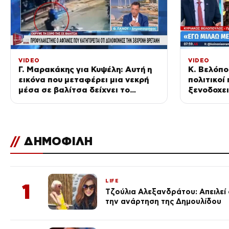
VIDEO
VIDEO
Γ. Μαρακάκης για Κυψέλη: Αυτή η
Κ. Βελόπο
εικόνα που μεταφέρει μια νεκρή
πολιτικοί
μέσα σε βαλίτσα δείχνει το
ξενοδοχει
μέγεθος της αλαζονίας
ποτέ»
//
ΔΗΜΟΦΙΛΗ
LIFE
1
Τζούλια Αλεξανδράτου: Απειλεί ό
την ανάρτηση της Δημουλίδου