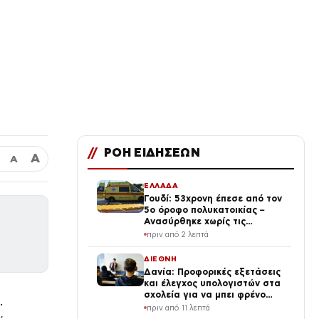
//
ΡΟΗ ΕΙΔΗΣΕΩΝ
Α
Α
ΕΛΛΑΔΑ
Γουδί: 53χρονη έπεσε από τον
5ο όροφο πολυκατοικίας –
Ανασύρθηκε χωρίς τις
αισθήσεις της
πριν από 2 λεπτά
ΔΙΕΘΝΗ
Δανία: Προφορικές εξετάσεις
και έλεγχος υπολογιστών στα
σχολεία για να μπει φρένο
.
στην αντιγραφή με Τεχνητή
πριν από 11 λεπτά
Νοημοσύνη