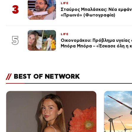
LIFE
3
Σταύρος Μπαλάσκας: Νέα εμφάνι
«Πρωινό» (Φωτογραφία)
LIFE
5
Οικονομάκου: Πρόβλημα υγείας σ
Μπόρα Μπόρα – «Έσκασε όλη η 
//
BEST OF NETWORK