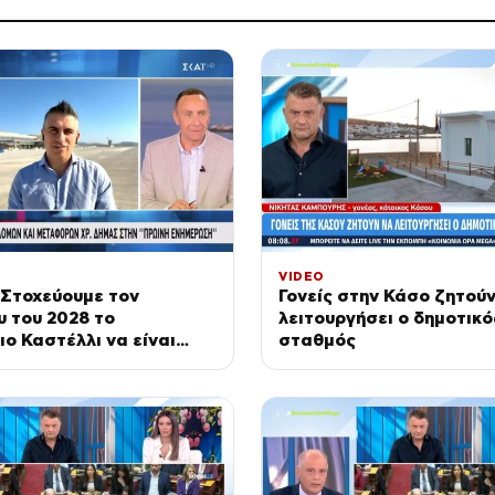
VIDEO
 Στοχεύουμε τον
Γονείς στην Κάσο ζητούν
 του 2028 το
λειτουργήσει ο δημοτικό
ο Καστέλλι να είναι
σταθμός
ιτουργικό