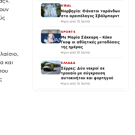
άς».
VIRAL
χουν
Νορβηγία: Θάνατοι ταράνδων
στο αρχιπέλαγος Σβάλμπαρντ
ύς
πριν από 15 λεπτά
SPORTS
Με Μαρία Σάκκαρη – Κόκο
Γκοφ οι αθλητικές μεταδόσεις
της ημέρας
πριν από 15 λεπτά
λαίσιο,
α και
ΕΛΛΑΔΑ
Σέρρες: Δύο νεκροί σε
που
τροχαίο με σύγκρουση
αυτοκινήτου και φορτηγού
ς
πριν από 16 λεπτά
LIFE
Ιωάννα Κουλούρη: Απόπειρα
αυτοκτονίας –
«Aναγκάστηκαν να με δέσουν
χέρια-πόδια στο κρεβάτι της
πριν από 19 λεπτά
πτέρυγας»
ΕΛΛΑΔΑ
Αεροδρόμιο «Μακεδονία»: