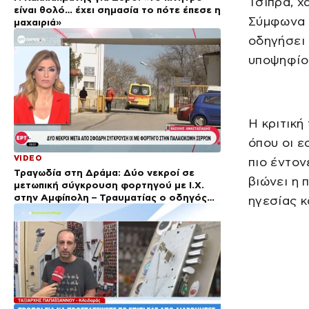
Τσίπρα, χ
είναι θολό… έχει σημασία το πότε έπεσε η
Σύμφωνα μ
μαχαιριά»
οδηγήσει 
υποψηφίο
Η κριτική
όπου οι ε
VIDEO
πιο έντον
Τραγωδία στη Δράμα: Δύο νεκροί σε
βιώνει η 
μετωπική σύγκρουση φορτηγού με Ι.Χ.
στην Αμφίπολη – Τραυματίας ο οδηγός
ηγεσίας κ
του φορτηγού