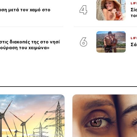
LIF
4
ση μετά τον χαμό στο
Σί
το
6
LIF
τις διακοπές της στο νησί
Σά
κούραση του χειμώνα»