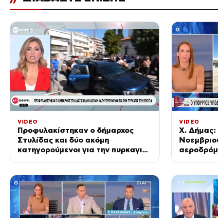
VIDEO
VIDEO
Προφυλακίστηκαν ο δήμαρχος
Χ. Δήμας:
Στυλίδας και δύο ακόμη
Νοεμβριου
κατηγορούμενοι για την πυρκαγιά
αεροδρόμι
στη Βοιωτία
πλήρως λε