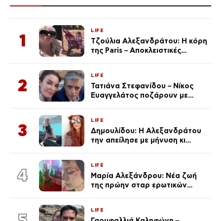
LIFE
1
Τζούλια Αλεξανδράτου: Η κόρη
της Paris – Αποκλειστικές
φωτογραφίες
LIFE
2
Τατιάνα Στεφανίδου – Νίκος
Ευαγγελάτος ποζάρουν με
μαγιό σε παραλία στην
Κεφαλονιά
LIFE
3
Δημουλίδου: Η Αλεξανδράτου
την απείλησε με μήνυση κι
εκείνη απαντά – «Δεν σε
αναγνώρισα, όταν κατάλαβα
LIFE
ποια είσαι σοκαρίστικα»
4
Μαρία Αλεξάνδρου: Νέα ζωή
της πρώην σταρ ερωτικών
ταινιών, μητέρα ενός παιδιού με
σύντροφο επιχειρηματία
LIFE
(Φωτογραφίες)
5
Γαρυφαλλιά Καληφώνη –