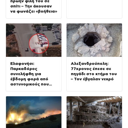
πρώην φίλη του σε
σπίτι – Την άκουσαν
να φωνάζει «βοήθεια»
Ελαφονήσι:
Αλεξανδρούπολη:
Παρκαδόρος
77χρονος έπεσε σε
συνελήφθη για
πηγάδι στο κτήμα του
έβδομη φορά από
– Τον έβγαλαν νεκρό
αστυνομικούς που
προσποιήθηκαν τους
τουρίστες