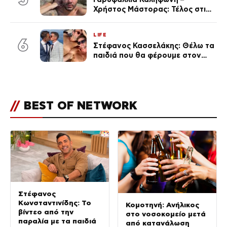
Χρήστος Μάστορας: Τέλος στις
φήμες χωρισμού, όλη η αλήθεια
για τη σχέση τους
LIFE
6
Στέφανος Κασσελάκης: Θέλω τα
παιδιά που θα φέρουμε στον
κόσμο να… – Αποκάλυψη για την
οικογένεια με τον Τάιλερ
//
BEST OF NETWORK
Στέφανος
Κωνσταντινίδης: Το
Κομοτηνή: Ανήλικος
βίντεο από την
στο νοσοκομείο μετά
παραλία με τα παιδιά
από κατανάλωση