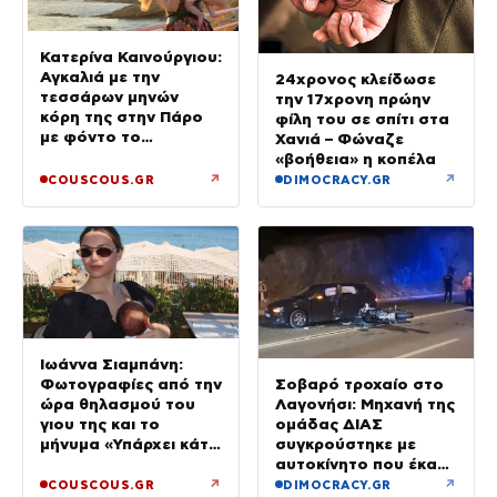
Κατερίνα Καινούργιου:
Αγκαλιά με την
24χρονος κλείδωσε
τεσσάρων μηνών
την 17χρονη πρώην
κόρη της στην Πάρο
φίλη του σε σπίτι στα
με φόντο το
Χανιά – Φώναζε
ηλιοβασίλεμα
«βοήθεια» η κοπέλα
↗
↗
COUSCOUS.GR
DIMOCRACY.GR
Ιωάννα Σιαμπάνη:
Σοβαρό τροχαίο στο
Φωτογραφίες από την
Λαγονήσι: Μηχανή της
ώρα θηλασμού του
ομάδας ΔΙΑΣ
γιου της και το
συγκρούστηκε με
μήνυμα «Υπάρχει κάτι
αυτοκίνητο που έκανε
μαγικό σε αυτές τις
αναστροφή – Δύο
αργές μέρες»
↗
↗
COUSCOUS.GR
DIMOCRACY.GR