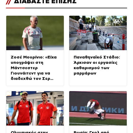
//
ΔΙΑΒΑΣΤΕ ΕΠΙΣΗΣ
Ζοσέ Μουρίνιο: «Είχα
Παναθηναϊκό Στάδιο:
υπογράψει στη
Άρχισαν οι εργασίες
Μάντσεστερ
καθαρισμού των
Γιουνάιτεντ για να
μαρμάρων
διαδεχθώ τον Σερ
Άλεξ Φέργκιουσον,
αλλά επέλεξα την
Τσέλσι»
Ολυμπιακός στην
Ρωσία: Γκολ από