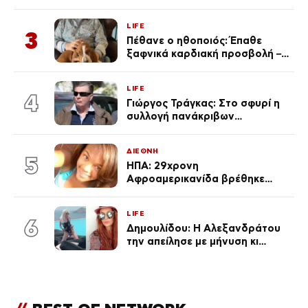
φωτογραφίες
LIFE
3
Πέθανε ο ηθοποιός: Έπαθε
ξαφνικά καρδιακή προσβολή – Η
ανακοίνωση της συζύγου του
LIFE
4
Γιώργος Τράγκας: Στο σφυρί η
συλλογή πανάκριβων
αυτοκινήτων του – Ζαλίζουν τα
ποσά
ΔΙΕΘΝΗ
5
ΗΠΑ: 29χρονη
Αφροαμερικανίδα βρέθηκε
απαγχονισμένη σε δέντρο στον
Μισισιπή
LIFE
6
Δημουλίδου: Η Αλεξανδράτου
την απείλησε με μήνυση κι
εκείνη απαντά – «Δεν σε
αναγνώρισα, όταν κατάλαβα
ποια είσαι σοκαρίστικα»