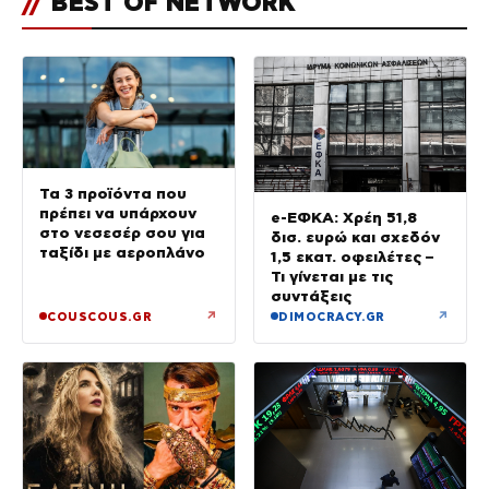
//
BEST OF NETWORK
Τα 3 προϊόντα που
πρέπει να υπάρχουν
e-ΕΦΚΑ: Χρέη 51,8
στο νεσεσέρ σου για
δισ. ευρώ και σχεδόν
ταξίδι με αεροπλάνο
1,5 εκατ. οφειλέτες –
Τι γίνεται με τις
συντάξεις
↗
↗
COUSCOUS.GR
DIMOCRACY.GR