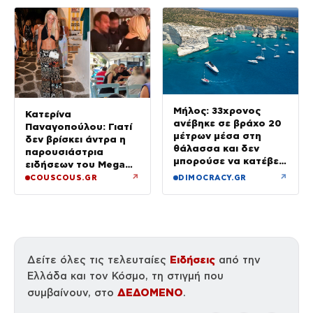
Μήλος: 33χρονος
Κατερίνα
ανέβηκε σε βράχο 20
Παναγοπούλου: Γιατί
μέτρων μέσα στη
δεν βρίσκει άντρα η
θάλασσα και δεν
παρουσιάστρια
μπορούσε να κατέβει
ειδήσεων του Mega
– Επιχείρηση
μετά τον Ντέμη
↗
↗
COUSCOUS.GR
DIMOCRACY.GR
διάσωσης
(φωτογραφίες από τη
Μύκονο)
Ειδήσεις
Δείτε όλες τις τελευταίες
από την
Ελλάδα και τον Κόσμο, τη στιγμή που
ΔΕΔΟΜΕΝΟ
συμβαίνουν, στο
.