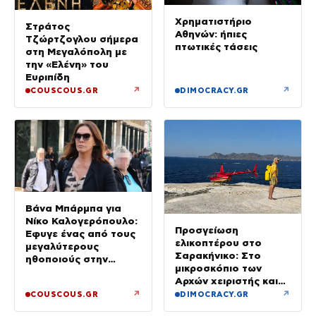
Χρηματιστήριο
Στράτος
Αθηνών: ήπιες
Τζώρτζογλου σήμερα
πτωτικές τάσεις
στη Μεγαλόπολη με
την «Ελένη» του
Ευριπίδη
↗
↗
COUSCOUS.GR
DIMOCRACY.GR
Βάνα Μπάρμπα για
Νίκο Καλογερόπουλο:
Προσγείωση
Έφυγε ένας από τους
ελικοπτέρου στο
μεγαλύτερους
Σαρακήνικο: Στο
ηθοποιούς στην
μικροσκόπιο των
πατρίδα μας – Είχε
Αρχών χειριστής και
υποτιμηθεί πολύ
ιδιοκτήτης
↗
↗
COUSCOUS.GR
DIMOCRACY.GR