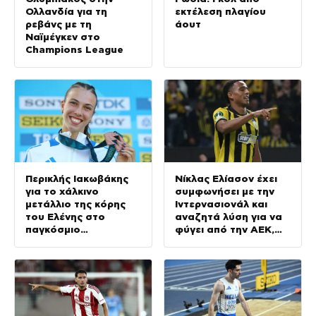
Ολλανδία για τη
εκτέλεση πλαγίου
ρεβάνς με τη
άουτ
Ναϊμέγκεν στο
Champions League
Περικλής Ιακωβάκης
Νίκλας Ελίασον έχει
για το χάλκινο
συμφωνήσει με την
μετάλλιο της κόρης
Ιντερνασιονάλ και
του Ελένης στο
αναζητά λύση για να
παγκόσμιο
φύγει από την ΑΕΚ,
πρωτάθλημα στίβου
γράφουν στη
Κ20
Βραζιλία