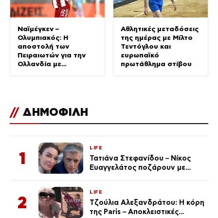
Ναϊμέγκεν –
Αθλητικές μεταδόσεις
Ολυμπιακός: Η
της ημέρας με Μίλτο
αποστολή των
Τεντόγλου και
Πειραιωτών για την
ευρωπαϊκό
Ολλανδία με
πρωτάθλημα στίβου
Σαντιάγκο Έσε
//
ΔΗΜΟΦΙΛΗ
LIFE
1
Τατιάνα Στεφανίδου – Νίκος
Ευαγγελάτος ποζάρουν με
μαγιό σε παραλία στην
Κεφαλονιά
LIFE
2
Τζούλια Αλεξανδράτου: Η κόρη
της Paris – Αποκλειστικές