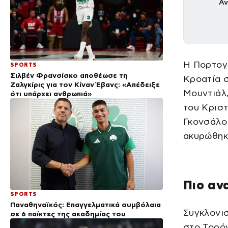
Αν
Η Πορτογα
SPORTS
Σιλβέν Φρανσίσκο αποθέωσε τη
Κροατία σ
Ζαλγκίρις για τον Κίναν Έβανς: «Απέδειξε
Μουντιάλ,
ότι υπάρχει ανθρωπιά»
του Κρισ
Γκονσάλο 
ακυρώθηκε
Πιο αν
SPORTS
Παναθηναϊκός: Επαγγελματικά συμβόλαια
Συγκλονισ
σε 6 παίκτες της ακαδημίας του
στο Τορόν