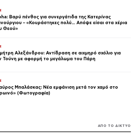
LIFE
E
Συναγερμός στη Βρετανία για
pha: Βαρύ πένθος για συνεργάτιδα της Κατερίνας
το Ozempic: Θάνατοι μετά τη
ινούργιου – «Κουράστηκες πολύ… Απόψε είσαι στα χέρια
χρήση του – Τι εξετάζουν οι
υ Θεού»
Αρχές
πριν από 1 ώρα
ΠΟΛΙΤΙΚΗ
Τι άλλαξε στην Πολιτική
E
Προστασία και την
μήτρη Αλεξάνδρου: Αντίδραση σε αιχμηρό σχόλιο για
Πυροσβεστική τα τελευταία
ν Τούνη με αφορμή το μεγάλωμα του Πάρη
χρόνια
πριν από 1 ώρα
LIFE
Αλέξανδρος Κοψιάλης:
E
Αποκαλύπτει πόσα κιλά έχει
χάσει και τη μεγάλη αλλαγή
αύρος Μπαλάσκας: Νέα εμφάνιση μετά τον χαμό στο
στην εμφάνισή του (Βίντεο)
πριν από 1 ώρα
ρωινό» (Φωτογραφία)
TRAVEL
Νέο resort 60 εκατ. ευρώ στη
Ρόδο από την H Hotels
Collection
πριν από 1 ώρα
ΑΠΟ ΤΟ ΔΙΚΤΥΟ
LIFE