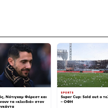
SPORTS
ς, Νότιγχαμ Φόρεστ και
Super Cup: Sold out ο τ
ίνουν τα «κλειδιά» στον
– ΟΦΗ
νκάντα