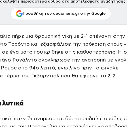
ακαλύψτε περισσότερα άρθρα στα αποτελέσματα αναζήτησης.
Προσθήκη του dedomeno.gr στην Google
λία πήρε μια δραματική νίκη με 2-1 απέναντι στην
το Τορόντο και εξασφάλισε την πρόκριση στους «
 σε ένα ματς που κρίθηκε στις καθυστερήσεις. Η 
τιάνο Ρονάλντο ολοκλήρωσε την ανατροπή με γκολ
Ράμος στο 94ο λεπτό, ενώ λίγο πριν το φινάλε
 τέρμα του Γκβάρντιολ που θα έφερνε το 2-2.
αλυτικά
τικό παιχνίδι ανάμεσα σε δύο σπουδαίες ομάδες έ
το, με την Πορτογαλία να καταφέρνει να αποδράσ