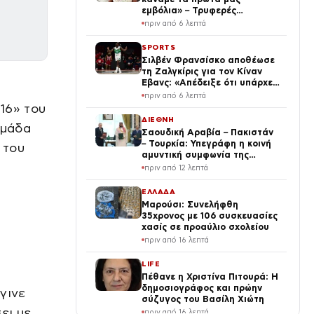
εμβόλια» – Τρυφερές
φωτογραφίες και βίντεο με
πριν από 6 λεπτά
την αγαπημένη του συνήθεια
SPORTS
Σιλβέν Φρανσίσκο αποθέωσε
τη Ζαλγκίρις για τον Κίναν
Έβανς: «Απέδειξε ότι υπάρχει
ανθρωπιά»
πριν από 6 λεπτά
16» του
ΔΙΕΘΝΗ
ομάδα
Σαουδική Αραβία – Πακιστάν
– Τουρκία: Υπεγράφη η κοινή
 του
αμυντική συμφωνία της
Μέκκας – Επίθεση σε έναν θα
πριν από 12 λεπτά
θεωρείται επίθεση σε όλους
ΕΛΛΑΔΑ
Μαρούσι: Συνελήφθη
35χρονος με 106 συσκευασίες
χασίς σε προαύλιο σχολείου
πριν από 16 λεπτά
LIFE
Πέθανε η Χριστίνα Πιτουρά: Η
δημοσιογράφος και πρώην
γινε
σύζυγος του Βασίλη Χιώτη
ει με
πριν από 16 λεπτά