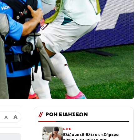
//
ΡΟΗ ΕΙΔΗΣΕΩΝ
Α
Α
LIFE
Ελίζαμπεθ Ελέτσι: «Σήμερα
κάναμε τα πρώτα μας