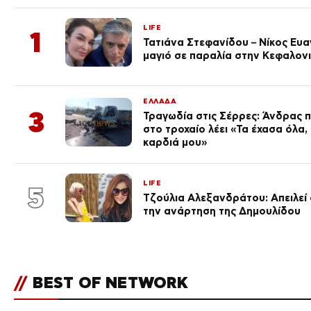
LIFE
1
Τατιάνα Στεφανίδου – Νίκος Ευ
μαγιό σε παραλία στην Κεφαλον
ΕΛΛΑΔΑ
3
Τραγωδία στις Σέρρες: Άνδρας π
στο τροχαίο λέει «Τα έχασα όλα,
καρδιά μου»
LIFE
5
Τζούλια Αλεξανδράτου: Απειλεί ό
την ανάρτηση της Δημουλίδου
//
BEST OF NETWORK