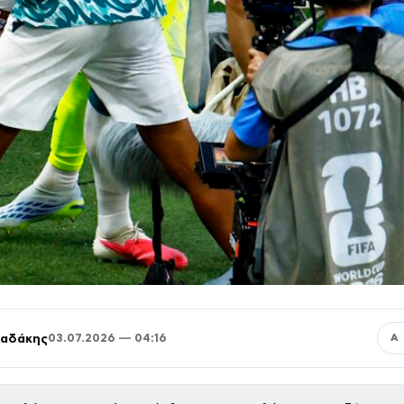
παδάκης
03.07.2026 — 04:16
Α