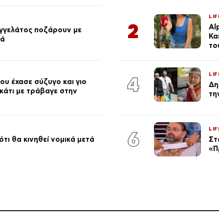
LIF
2
Al
αγγελάτος ποζάρουν με
Κα
ιά
το
LIF
4
ου έχασε σύζυγο και γιο
Δη
 κάτι με τράβαγε στην
τη
LIF
6
τι θα κινηθεί νομικά μετά
Στ
«Π