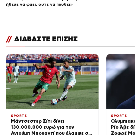
ήθελε να φάει, ούτε να πλυθεί»
//
ΔΙΑΒΑΣΤΕ ΕΠΙΣΗΣ
SPORTS
SPORTS
Μάντσεστερ Σίτι δίνει
Ολυμπιακό
130.000.000 ευρώ για τον
Ρίο Άβε δ
Αγιούμπ Μπουαντί που έλαμψε στο
Ζοφρέ Μο