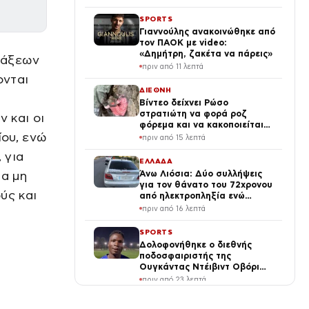
ληστεία
SPORTS
Γιαννούλης ανακοινώθηκε από
τον ΠΑΟΚ με video:
«Δημήτρη, ζακέτα να πάρεις»
τάξεων
πριν από 11 λεπτά
ονται
ΔΙΕΘΝΗ
Βίντεο δείχνει Ρώσο
στρατιώτη να φορά ροζ
 και οι
φόρεμα και να κακοποιείται
ίου, ενώ
από τον διοικητή του
πριν από 15 λεπτά
 για
ΕΛΛΑΔΑ
ια μη
Άνω Λιόσια: Δύο συλλήψεις
για τον θάνατο του 72χρονου
ύς και
από ηλεκτροπληξία ενώ
έκλεβε καλώδια και έπεσε από
πριν από 16 λεπτά
ύψος
SPORTS
Δολοφονήθηκε ο διεθνής
ποδοσφαιριστής της
Ουγκάντας Ντέιβιντ Οβόρι
μετά από επίθεση ληστών
πριν από 23 λεπτά
ΕΠΙΧΕΙΡΗΣΕΙΣ