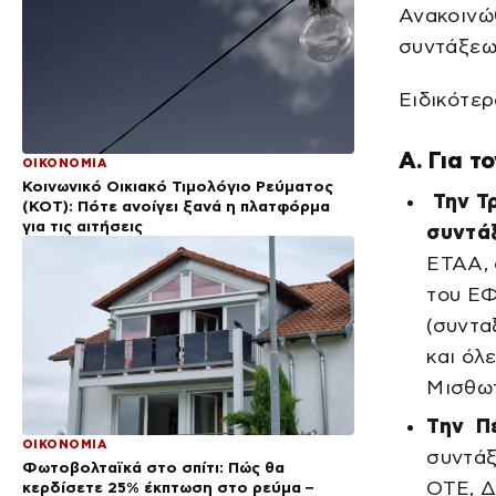
Ανακοινώ
συντάξεων
Ειδικότερ
Α. Για τ
ΟΙΚΟΝΟΜΙΑ
Κοινωνικό Οικιακό Τιμολόγιο Ρεύματος
Την Τ
(ΚΟΤ): Πότε ανοίγει ξανά η πλατφόρμα
για τις αιτήσεις
συντάξ
ΕΤΑΑ, 
του ΕΦ
(συντα
και όλ
Μισθωτ
Την Πέ
ΟΙΚΟΝΟΜΙΑ
συντάξ
Φωτοβολταϊκά στο σπίτι: Πώς θα
ΟΤΕ, 
κερδίσετε 25% έκπτωση στο ρεύμα –