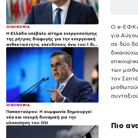
Ο e-ΕΦΚΑ
ΟΙΚΟΝΟΜΙΑ
Η Ελλάδα υπέβαλε αίτημα ενεργοποίησης
για Αύγου
της ρήτρας διαφυγής για την ενεργειακή
σε δύο δό
ανθεκτικότητα, επενδύσεις άνω του 1 δισ.
ευρώ έως το 2028
δικαιούχω
επικουρικ
των μισθω
τον Σεπτέ
μισθωτούς
συνταξιού
ΟΙΚΟΝΟΜΙΑ
Παπασταύρου: Η συμφωνία δημιουργεί
νέα και ισχυρή δυναμική για την
υλοποίηση του GSI
Πιο αν