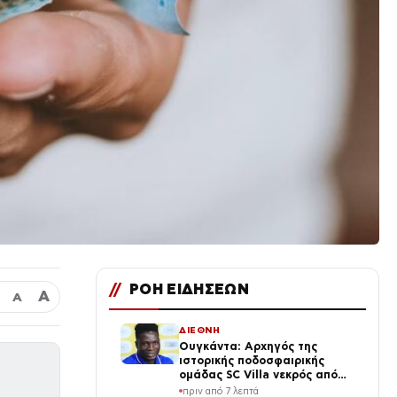
//
ΡΟΗ ΕΙΔΗΣΕΩΝ
Α
Α
ΔΙΕΘΝΗ
Ουγκάντα: Αρχηγός της
ιστορικής ποδοσφαιρικής
ομάδας SC Villa νεκρός από
άγριο ξυλοδαρμό μετά από
πριν από 7 λεπτά