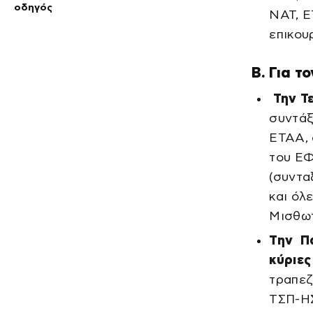
οδηγός
ΝΑΤ, Ε
επικου
Β. Για τ
Την Τ
συντάξ
ΕΤΑΑ, 
του ΕΦ
(συντα
και όλ
Μισθωτ
Την Π
κύριες
τραπε
ΤΣΠ-ΗΣ