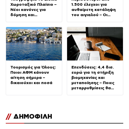
Χωροταξικό Πλαίσιο –
1.500 έλεγχοι για
Νέοι κανόνες για
αυθαίρετη κατάληψη
δόμηση και
του αιγιαλού – Οι
επενδύσεις
περιοχές με τις
περισσότερες
καταγγελίες
Τουρισμός για Όλους:
Επενδύσεις: 4,4 δισ.
Ποιοι ΑΦΜ κάνουν
ευρώ για τη στήριξη
αίτηση σήμερα –
βιομηχανίας και
δικαιούχοι και ποσά
μεταποίησης – Ποιες
μεταρρυθμίσεις θα
δώσουν νέα ώθηση
στην Οικονομία
//
ΔΗΜΟΦΙΛΗ