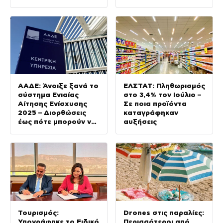
ακόμη 230 σε σχολικά
και προϊόντα
ιδιωτικής ετικέτας
ΑΑΔΕ: Άνοιξε ξανά το
ΕΛΣΤΑΤ: Πληθωρισμός
σύστημα Ενιαίας
στο 3,4% τον Ιούλιο –
Αίτησης Ενίσχυσης
Σε ποια προϊόντα
2025 – Διορθώσεις
καταγράφηκαν
έως πότε μπορούν να
αυξήσεις
γίνουν
Τουρισμός:
Drones στις παραλίες:
Υπογράφηκε το Ειδικό
Περισσότεροι από