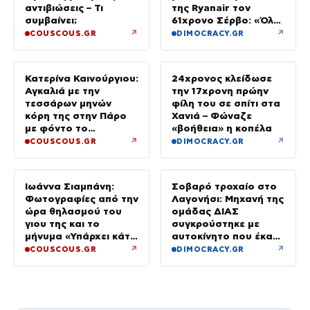
αντιβιώσεις – Τι
της Ryanair τον
συμβαίνει;
61χρονο Σέρβο: «Όλα
έγιναν σε κλάσματα
↗
↗
COUSCOUS.GR
DIMOCRACY.GR
δευτερολέπτου»
Κατερίνα Καινούργιου:
24χρονος κλείδωσε
Αγκαλιά με την
την 17χρονη πρώην
τεσσάρων μηνών
φίλη του σε σπίτι στα
κόρη της στην Πάρο
Χανιά – Φώναζε
με φόντο το
«βοήθεια» η κοπέλα
ηλιοβασίλεμα
↗
↗
COUSCOUS.GR
DIMOCRACY.GR
Ιωάννα Σιαμπάνη:
Σοβαρό τροχαίο στο
Φωτογραφίες από την
Λαγονήσι: Μηχανή της
ώρα θηλασμού του
ομάδας ΔΙΑΣ
γιου της και το
συγκρούστηκε με
μήνυμα «Υπάρχει κάτι
αυτοκίνητο που έκανε
μαγικό σε αυτές τις
αναστροφή – Δύο
↗
↗
COUSCOUS.GR
DIMOCRACY.GR
αργές μέρες»
αστυνομικοί
τραυματίες, βίντεο