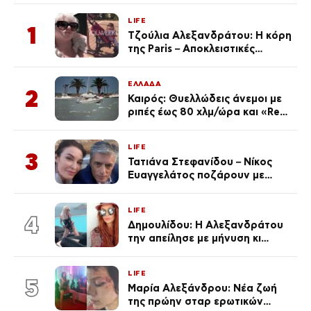
LIFE
1
Τζούλια Αλεξανδράτου: Η κόρη
της Paris – Αποκλειστικές
φωτογραφίες
ΕΛΛΑΔΑ
2
Καιρός: Θυελλώδεις άνεμοι με
ριπές έως 80 χλμ/ώρα και «Red
Code» σε 6 περιοχές για
κίνδυνο πυρκαγιάς
LIFE
3
Τατιάνα Στεφανίδου – Νίκος
Ευαγγελάτος ποζάρουν με
μαγιό σε παραλία στην
Κεφαλονιά
LIFE
4
Δημουλίδου: Η Αλεξανδράτου
την απείλησε με μήνυση κι
εκείνη απαντά – «Δεν σε
αναγνώρισα, όταν κατάλαβα
LIFE
ποια είσαι σοκαρίστικα»
5
Μαρία Αλεξάνδρου: Νέα ζωή
της πρώην σταρ ερωτικών