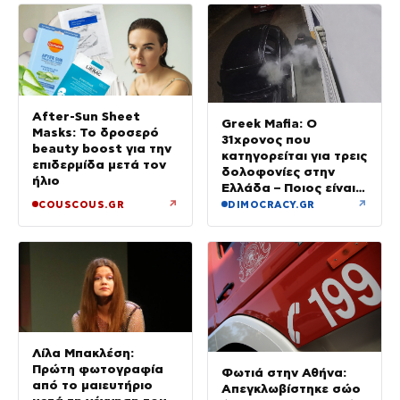
After-Sun Sheet
Greek Mafia: Ο
Masks: Το δροσερό
31χρονος που
beauty boost για την
κατηγορείται για τρεις
επιδερμίδα μετά τον
δολοφονίες στην
ήλιο
Ελλάδα – Ποιος είναι
το «πιστόλι» του Έντικ
↗
↗
COUSCOUS.GR
DIMOCRACY.GR
Λίλα Μπακλέση:
Πρώτη φωτογραφία
Φωτιά στην Αθήνα:
από το μαιευτήριο
Απεγκλωβίστηκε σώο