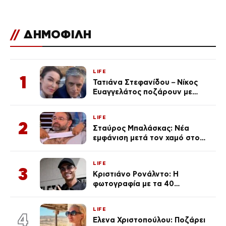
//
ΔΗΜΟΦΙΛΗ
LIFE
1
Τατιάνα Στεφανίδου – Νίκος
Ευαγγελάτος ποζάρουν με
μαγιό σε παραλία στην
Κεφαλονιά
LIFE
2
Σταύρος Μπαλάσκας: Νέα
εμφάνιση μετά τον χαμό στο
«Πρωινό» (Φωτογραφία)
LIFE
3
Κριστιάνο Ρονάλντο: Η
φωτογραφία με τα 40
πανάκριβα αυτοκίνητα στο
γκαράζ του ξεπέρασε τα 20,7
LIFE
εκ. likes
4
Έλενα Χριστοπούλου: Ποζάρει