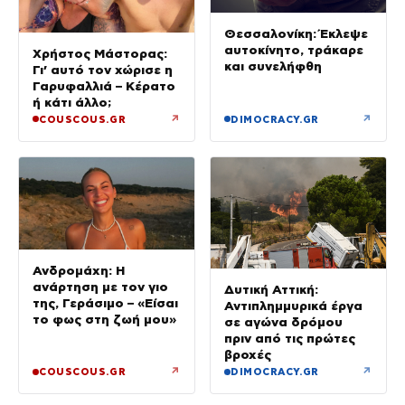
Θεσσαλονίκη: Έκλεψε
αυτοκίνητο, τράκαρε
Χρήστος Μάστορας:
και συνελήφθη
Γι’ αυτό τον χώρισε η
Γαρυφαλλιά – Κέρατο
ή κάτι άλλο;
↗
↗
COUSCOUS.GR
DIMOCRACY.GR
Ανδρομάχη: Η
ανάρτηση με τον γιο
Δυτική Αττική:
της, Γεράσιμο – «Είσαι
Αντιπλημμυρικά έργα
το φως στη ζωή μου»
σε αγώνα δρόμου
πριν από τις πρώτες
βροχές
↗
↗
COUSCOUS.GR
DIMOCRACY.GR