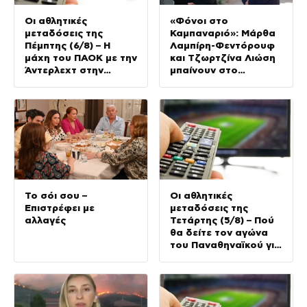
Οι αθλητικές
«Φόνοι στο
μεταδόσεις της
Καμπαναριό»: Μάρθα
Πέμπτης (6/8) – Η
Λαμπίρη-Φεντόρουφ
μάχη του ΠΑΟΚ με την
και Τζωρτζίνα Λιώση
Άντερλεχτ στην
μπαίνουν στο
κορυφή του
μοναστήρι
προγράμματος
Το σόι σου –
Οι αθλητικές
Επιστρέφει με
μεταδόσεις της
αλλαγές
Τετάρτης (5/8) – Πού
θα δείτε τον αγώνα
του Παναθηναϊκού για
τα προκριματικά του
Conference League