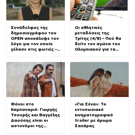
Συνάδελφος της
Οι αθλητικές
δημοσιογράφου του
μεταδόσεις της
OPEN αποκάλυψε τον
Τρίτης (4/8) – Πού θα
λόγο για τον οποίο
δείτε τον αγώνα του
γέλασε στις φωτιές –
Ολυμπιακού για τα
Την στηρίζουν και οι
προκριματικά του
πυροσβέστες
Champions League
Φόνοι στο
«Για Σένα»: Το
Καμπαναριό: Γιωργής
εντυπωσιακό
Τσουρής και Βαγγέλης
κινηματογραφικό
Δαούσης είναι οι
trailer με άρωμα
αστυνόμοι της
Σαχάρας
συμφοράς