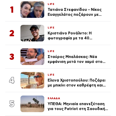
LIFE
1
Τατιάνα Στεφανίδου – Νίκος
Ευαγγελάτος ποζάρουν με
μαγιό σε παραλία στην
Κεφαλονιά
LIFE
2
Κριστιάνο Ρονάλντο: Η
φωτογραφία με τα 40
πανάκριβα αυτοκίνητα στο
γκαράζ του ξεπέρασε τα 20,7
LIFE
εκ. likes
3
Σταύρος Μπαλάσκας: Νέα
εμφάνιση μετά τον χαμό στο
«Πρωινό» (Φωτογραφία)
LIFE
4
Έλενα Χριστοπούλου: Ποζάρει
με μπικίνι στον καθρέφτη και
εντυπωσιάζει – «Χάνουμε
τουλάχιστον 25 κιλά η
ΕΛΛΑΔΑ
καθεμία…» (Βίντεο)
5
ΥΠΕΘΑ: Μηνιαία επανεξέταση
για τους Patriot στη Σαουδική
Αραβία