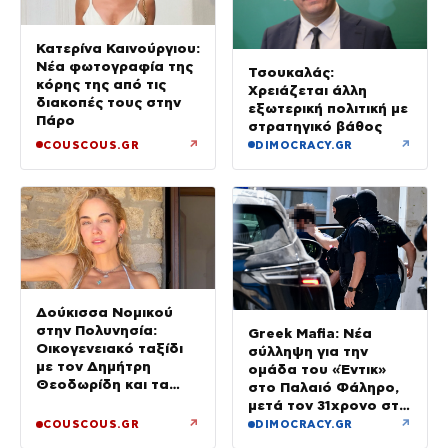
Κατερίνα Καινούργιου:
Νέα φωτογραφία της
Τσουκαλάς:
κόρης της από τις
Χρειάζεται άλλη
διακοπές τους στην
εξωτερική πολιτική με
Πάρο
στρατηγικό βάθος
↗
↗
COUSCOUS.GR
DIMOCRACY.GR
Δούκισσα Νομικού
στην Πολυνησία:
Greek Mafia: Νέα
Οικογενειακό ταξίδι
σύλληψη για την
με τον Δημήτρη
ομάδα του «Έντικ»
Θεοδωρίδη και τα
στο Παλαιό Φάληρο,
παιδιά τους
μετά τον 31χρονο στη
Γερμανία
↗
↗
COUSCOUS.GR
DIMOCRACY.GR