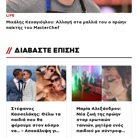
LIFE
Μιχάλης Κεχαγιόγλου: Αλλαγή στα μαλλιά του ο πρώην
παίκτης του MasterChef
//
ΔΙΑΒΑΣΤΕ ΕΠΙΣΗΣ
Στέφανος
Μαρία Αλεξάνδρου:
Κασσελάκης: Θέλω τα
Νέα ζωή της πρώην
παιδιά που θα
σταρ ερωτικών
φέρουμε στον κόσμο
ταινιών, μητέρα ενός
να… – Αποκάλυψη για
παιδιού με σύντροφο
την οικογένεια με τον
επιχειρηματία