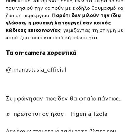
αυθεντικό και άμεσο τρόπο, ενώ τα μικρά παιδιά
του νησιού την κοιτούν με έκδηλο θαυμασμό και
ζωηρή περιέργεια.
Παρότι δεν μιλούν την ίδια
γλώσσα, η μουσική λειτουργεί σαν κοινός
κώδικας επικοινωνίας
, γεμίζοντας τη στιγμή με
χαρά, ζεστασιά και παιδική αθωότητα.
Τα on-camera χορευτικά
@imanastasia_official
Συμφώνησαν πως δεν θα φταίω πάντως..
♬ πρωτότυπος ήχος – Ifigenia Tzola
Δεν έχουν σταματημό τα όμορφα βίντεο που