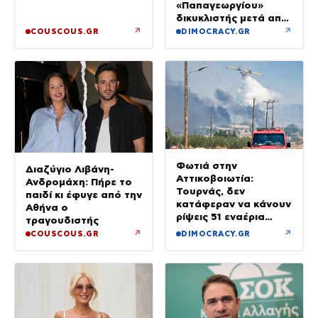
«Παπαγεωργίου»
δικυκλιστής μετά από
σύγκρουση
↗
↗
COUSCOUS.GR
DIMOCRACY.GR
Φωτιά στην
Διαζύγιο Λιβάνη-
Αττικοβοιωτία:
Ανδρομάχη: Πήρε το
Τουρνάς, δεν
παιδί κι έφυγε από την
κατάφεραν να κάνουν
Αθήνα ο
ρίψεις 51 εναέρια
τραγουδιστής
μέσα
↗
↗
COUSCOUS.GR
DIMOCRACY.GR