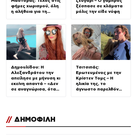
Μάστορας: Τέλος στις
ζευγάρι – Ο γαμπρός
φήμες χωρισμού, όλη
ξέσπασε σε κλάματα
η αλήθεια για τη
μόλις την είδε νύφη
σχέση τους
Δημουλίδου: Η
Τσιτσιπάς:
Αλεξανδράτου την
Ερωτευμένος με την
απείλησε με μήνυση κι
Κρίστεν Τομς – Η
εκείνη απαντά – «Δεν
ηλικία της, το
σε αναγνώρισα, όταν
άγνωστο παρελθόν
κατάλαβα ποια είσαι
της και το μεγάλο της
σοκαρίστικα»
πάθος
//
ΔΗΜΟΦΙΛΗ