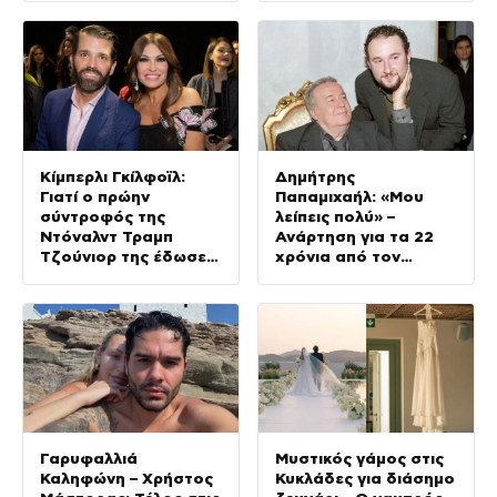
Τάιλερ
(Φωτογραφίες)
Κίμπερλι Γκίλφοϊλ:
Δημήτρης
Γιατί ο πρώην
Παπαμιχαήλ: «Μου
σύντροφός της
λείπεις πολύ» –
Ντόναλντ Τραμπ
Ανάρτηση για τα 22
Τζούνιορ της έδωσε
χρόνια από τον
7,6 εκατ. δολάρια – Η
θάνατο του πατέρα
συμφωνία 2 χρόνια
του
μετά τον χωρισμό
Γαρυφαλλιά
Μυστικός γάμος στις
Καληφώνη – Χρήστος
Κυκλάδες για διάσημο