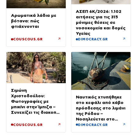
ΑΣΕΠ 6Κ/2026: 1.102
Αρωματικά λάδια με
αιτήσεις για τις 315
βότανα: πώς
μόνιμες θέσεις σε
φτιάχνονται
νοσοκομεία και δομές
Υγείας
↗
↗
COUSCOUS.GR
DIMOCRACY.GR
Σιμώνη
Χριστοδούλου:
Ναυτικός χτυπήθηκε
Φωτογραφίες με
στο κεφάλι από κάβο
μπικίνι στην Ίμπιζα –
πρόσδεσης στο λιμάνι
Συνεχίζει τις διακοπές
της Ρόδου –
της με τον σύζυγό
Νοσηλεύεται στο
της, Αντρέα Γεωργίου
νοσοκομείο
↗
↗
COUSCOUS.GR
DIMOCRACY.GR