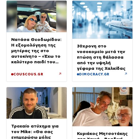
Νατάσα Θεοδωρίδου:
Η εξομολόγηση της
30χρονη στο
μητέρας της στο
νοσοκομείο μετά την
αυτοκίνητο – «Έχω το
πτώση στη θάλασσα
καλύτερο παιδί του
από την υψηλή
κόσμου»
γέφυρα της Χαλκίδας
↗
↗
COUSCOUS.GR
DIMOCRACY.GR
Τροχαίο ατύχημα για
τον Mike: «Θα σας
Κυριάκος Μητσοτάκης
ενημερώσω μόλις
στα Χανιά – Βραδινή