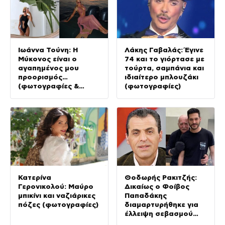
Ιωάννα Τούνη: Η
Λάκης Γαβαλάς: Έγινε
Μύκονος είναι ο
74 και το γιόρτασε με
αγαπημένος μου
τούρτα, σαμπάνια και
προορισμός…
ιδιαίτερο μπλουζάκι
(φωτογραφίες &
(φωτογραφίες)
Βίντεο)
Κατερίνα
Θοδωρής Ρακιτζής:
Γερονικολού: Μαύρο
Δικαίως ο Φοίβος
μπικίνι και ναζιάρικες
Παπαδάκης
πόζες (φωτογραφίες)
διαμαρτυρήθηκε για
έλλειψη σεβασμού
στον πατέρα του