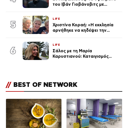
του Ιβάν Γιοβάνοβιτς με
Τζολάκη, Μουζακίτη, Παυλίδη
και Κωνσταντέλια «κλειδί» στον
LIFE
αποκλεισμό από το Μουντιάλ
5
Χριστίνα Κοραή: «Η εκκλησία
αρνήθηκε να κηδέψει την
αδερφή μου, που χάρισε 4
ζωές»
LIFE
6
Σάλος με τη Μαρία
Καρυστιανού: Καταιγισμός
αντιδράσεων για την ανάρτηση
για την τραγωδία στην
Ηλιούπολη
//
BEST OF NETWORK