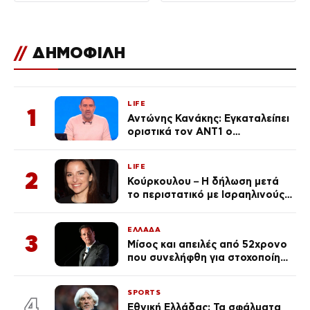
//
ΔΗΜΟΦΙΛΗ
LIFE
1
Αντώνης Κανάκης: Εγκαταλείπει
οριστικά τον ΑΝΤ1 ο
αγαπημένος παρουσιαστής
LIFE
2
Κούρκουλου – Η δήλωση μετά
το περιστατικό με Ισραηλινούς:
«Φερθήκατε σαν
κακομαθημένο
ΕΛΛΑΔΑ
πλουσιοκόριτσο»
3
Μίσος και απειλές από 52χρονο
που συνελήφθη για στοχοποίηση
του Άδωνι Γεωργιάδη –
Οραματιζόταν μέρες Νεπάλ
SPORTS
στην Ελλάδα
4
Εθνική Ελλάδας: Τα σφάλματα