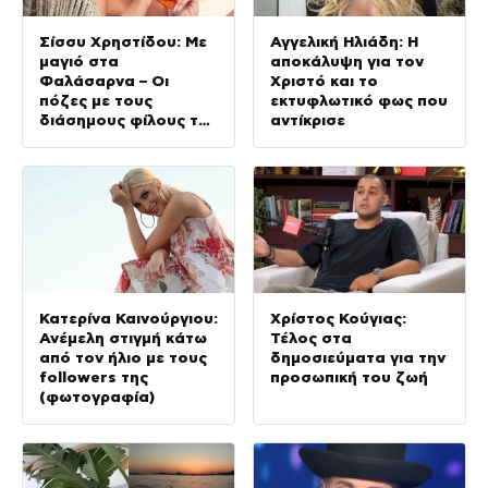
Σίσσυ Χρηστίδου: Με
Αγγελική Ηλιάδη: Η
μαγιό στα
αποκάλυψη για τον
Φαλάσαρνα – Οι
Χριστό και το
πόζες με τους
εκτυφλωτικό φως που
διάσημους φίλους της
αντίκρισε
(φωτογραφίες &
βίντεο)
Κατερίνα Καινούργιου:
Χρίστος Κούγιας:
Ανέμελη στιγμή κάτω
Τέλος στα
από τον ήλιο με τους
δημοσιεύματα για την
followers της
προσωπική του ζωή
(φωτογραφία)