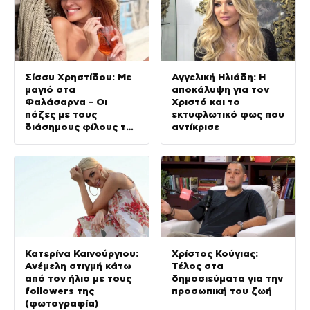
Σίσσυ Χρηστίδου: Με
Αγγελική Ηλιάδη: Η
μαγιό στα
αποκάλυψη για τον
Φαλάσαρνα – Οι
Χριστό και το
πόζες με τους
εκτυφλωτικό φως που
διάσημους φίλους της
αντίκρισε
(φωτογραφίες &
βίντεο)
Κατερίνα Καινούργιου:
Χρίστος Κούγιας:
Ανέμελη στιγμή κάτω
Τέλος στα
από τον ήλιο με τους
δημοσιεύματα για την
followers της
προσωπική του ζωή
(φωτογραφία)