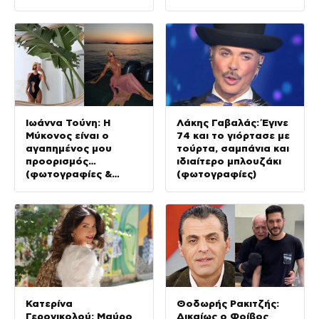
Ιωάννα Τούνη: Η
Λάκης Γαβαλάς: Έγινε
Μύκονος είναι ο
74 και το γιόρτασε με
αγαπημένος μου
τούρτα, σαμπάνια και
προορισμός…
ιδιαίτερο μπλουζάκι
(φωτογραφίες &
(φωτογραφίες)
Βίντεο)
Κατερίνα
Θοδωρής Ρακιτζής:
Γερονικολού: Μαύρο
Δικαίως ο Φοίβος