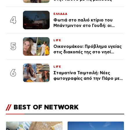
ΕΛΛΑΔΑ
4
Φωτιά στο παλιό κτίριο του
Μπάντμιντον στο Γουδή: οι
δικηγόροι των κατηγορουμένων
λένε «Η δικογραφία περιέχει
LIFE
πλήθος ελλείψεων και σοβαρών
5
Οικονομάκου: Πρόβλημα υγείας
κενών»
στις διακοπές της στο νησί
Μπόρα Μπόρα – «Έσκασε όλη η
κούραση του χειμώνα»
LIFE
6
Σταματίνα Τσιμτσιλή: Νέες
φωτογραφίες από την Πάρο με
μπικίνι και καπέλο-
υπερπαραγωγή
//
BEST OF NETWORK