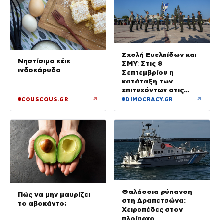
Σχολή Ευελπίδων και
Νηστίσιμο κέικ
ΣΜΥ: Στις 8
ινδοκάρυδο
Σεπτεμβρίου η
κατάταξη των
επιτυχόντων στις
Στρατιωτικές Σχολές
↗
↗
COUSCOUS.GR
DIMOCRACY.GR
Θαλάσσια ρύπανση
Πώς να μην μαυρίζει
στη Δραπετσώνα:
το αβοκάντο;
Χειροπέδες στον
πλοίαρχο