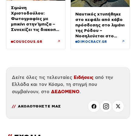
Σιμώνη
Χριστοδούλου:
Ναυτικός χτυπήθηκε
Φωτογραφίες με
στο κεφάλι από κάβο
μπικίνι στην Ίμπιζα –
πρόσδεσης στο λιμάνι
Συνεχίζει τις διακοπές
της Ρόδου –
της με τον σύζυγό
Νοσηλεύεται στο
της, Αντρέα Γεωργίου
νοσοκομείο
↗
↗
COUSCOUS.GR
DIMOCRACY.GR
Ειδήσεις
Δείτε όλες τις τελευταίες
από την
Ελλάδα και τον Κόσμο, τη στιγμή που
ΔΕΔΟΜΕΝΟ
συμβαίνουν, στο
.
ΑΚΟΛΟΥΘΗΣΤΕ ΜΑΣ