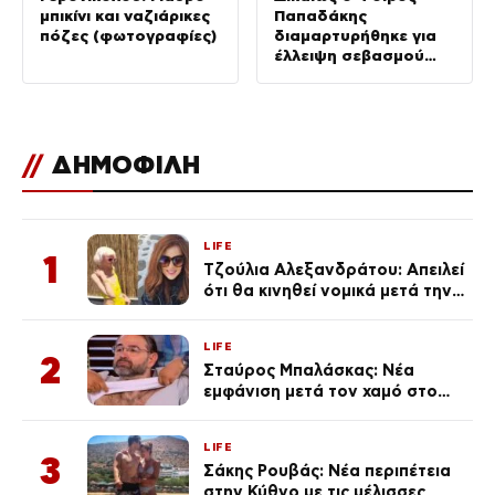
μπικίνι και ναζιάρικες
Παπαδάκης
πόζες (φωτογραφίες)
διαμαρτυρήθηκε για
έλλειψη σεβασμού
στον πατέρα του
//
ΔΗΜΟΦΙΛΗ
LIFE
1
Τζούλια Αλεξανδράτου: Απειλεί
ότι θα κινηθεί νομικά μετά την
ανάρτηση της Δημουλίδου
LIFE
2
Σταύρος Μπαλάσκας: Νέα
εμφάνιση μετά τον χαμό στο
«Πρωινό» (Φωτογραφία)
LIFE
3
Σάκης Ρουβάς: Νέα περιπέτεια
στην Κύθνο με τις μέλισσες