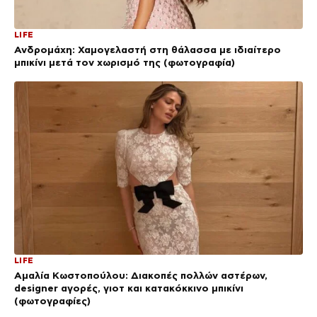
LIFE
Ανδρομάχη: Χαμογελαστή στη θάλασσα με ιδιαίτερο
μπικίνι μετά τον χωρισμό της (φωτογραφία)
LIFE
Αμαλία Κωστοπούλου: Διακοπές πολλών αστέρων,
designer αγορές, γιοτ και κατακόκκινο μπικίνι
(φωτογραφίες)