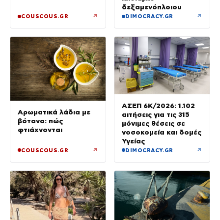
δεξαμενόπλοιου
↗
↗
COUSCOUS.GR
DIMOCRACY.GR
ΑΣΕΠ 6Κ/2026: 1.102
Αρωματικά λάδια με
αιτήσεις για τις 315
βότανα: πώς
μόνιμες θέσεις σε
φτιάχνονται
νοσοκομεία και δομές
Υγείας
↗
↗
COUSCOUS.GR
DIMOCRACY.GR