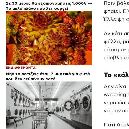
Πριν βάλε
Σε 30 μέρες θα εξοικονομήσεις 1.000€ —
Το απλό πλάνο που λειτουργεί
φταίει. Ε
Έλλειψη φ
Αν κάτι α
φύλλα, μα
πότισμα- 
πρόβλημα 
ΕΝΔΙΑΦΕΡΟΝΤΑ
Το «κόλ
Μην το ποτίζεις έτσι! 7 μυστικά για φυτά
που δεν πεθαίνουν ποτέ
Δεν είναι
watering 
νερό ώστε
να ραντισ
Γιατί δου