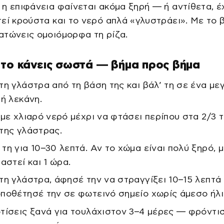
η επιφάνεια φαίνεται ακόμα ξηρή — ή αντίθετα, έ
εί κρούστα και το νερό απλά «γλυστράει». Με το 
ατώνεις ομοιόμορφα τη ρίζα.
το κάνεις σωστά — βήμα προς βήμα
τη γλάστρα από τη βάση της και βάλ’ τη σε ένα με
 ή λεκάνη.
 με χλιαρό νερό μέχρι να φτάσει περίπου στα 2/3 
της γλάστρας.
τη για 10–30 λεπτά. Αν το χώμα είναι πολύ ξηρό, 
αστεί και 1 ώρα.
τη γλάστρα, άφησέ την να στραγγίξει 10–15 λεπτά 
ποθέτησέ την σε φωτεινό σημείο χωρίς άμεσο ήλι
τίσεις ξανά για τουλάχιστον 3–4 μέρες — φρόντι