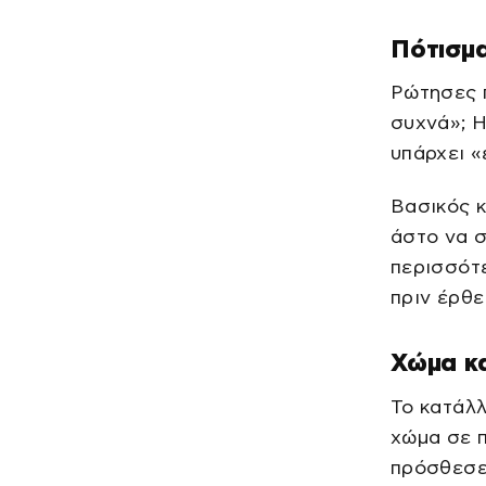
Πότισμα
Ρώτησες π
συχνά»; Η
υπάρχει «
Βασικός κ
άστο να σ
περισσότ
πριν έρθε
Χώμα κα
Το κατάλ
χώμα σε π
πρόσθεσε 