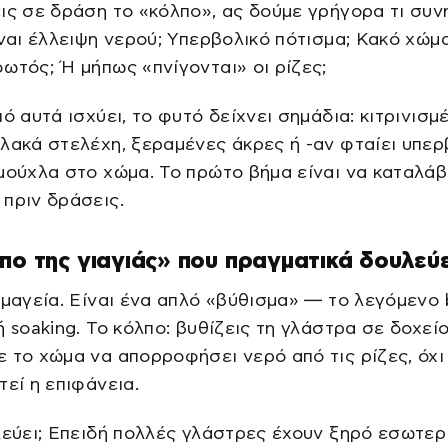
ις σε δράση το «κόλπο», ας δούμε γρήγορα τι συ
ίναι έλλειψη νερού; Υπερβολικό πότισμα; Κακό χώμα
ωτός; Ή μήπως «πνίγονται» οι ρίζες;
πό αυτά ισχύει, το φυτό δείχνει σημάδια: κιτρινισμ
λακά στελέχη, ξεραμένες άκρες ή -αν φταίει υπερ
μούχλα στο χώμα. Το πρώτο βήμα είναι να καταλάβ
πριν δράσεις.
πο της γιαγιάς» που πραγματικά δουλεύε
 μαγεία. Είναι ένα απλό «βύθισμα» — το λεγόμενο
ή soaking. Το κόλπο: βυθίζεις τη γλάστρα σε δοχεί
 το χώμα να απορροφήσει νερό από τις ρίζες, όχι
τεί η επιφάνεια.
λεύει; Επειδή πολλές γλάστρες έχουν ξηρό εσωτερ