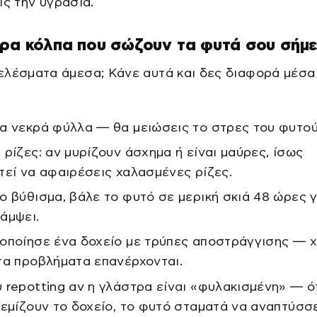
ις την υγρασία.
ορα κόλπα που σώζουν τα φυτά σου σήμ
ελέσματα άμεσα; Κάνε αυτά και δες διαφορά μέσα
α νεκρά φύλλα — θα μειώσεις το στρες του φυτού
 ρίζες: αν μυρίζουν άσχημα ή είναι μαύρες, ίσως
τεί να αφαιρέσεις χαλασμένες ρίζες.
ο βύθισμα, βάλε το φυτό σε μερική σκιά 48 ώρες γ
άμψει.
οποίησε ένα δοχείο με τρύπες αποστράγγισης — 
τα προβλήματα επανέρχονται.
 repotting αν η γλάστρα είναι «φυλακισμένη» — ό
γεμίζουν το δοχείο, το φυτό σταματά να αναπτύσσε