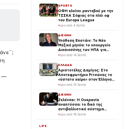
SPORTS
ΟΦΗ κλείνει ραντεβού με την
ΤΣΣΚΑ Σόφιας στα πλέι οφ
του Europa League
πριν από 4 λεπτά
ΔΙΕΘΝΗ
Υπόθεση Επστάιν: Το Νέο
Μεξικό μηνύει το υπουργείο
Δικαιοσύνης των ΗΠΑ για
μάνε¨;
απόκρυψη στοιχείων και
πριν από 14 λεπτά
μπλοκάρισμα της έρευνας
τη
ΕΛΛΑΔΑ
Αριστοτέλης Δαμίγος: Στο
Αποτεφρωτήριο Ριτσώνας το
ο —
«ύστατο χαίρε» στον Έλληνα
σύνδεσμο του ελικοπτέρου
πριν από 15 λεπτά
που έπεσε στην Ψάθα
ΔΙΕΘΝΗ
Ζελένσκι: Η Ουκρανία
αναπτύσσει το δικό της
αντιβαλλιστικό σύστημα
FREYJA – «Έχουμε τη γνώση
πριν από 18 λεπτά
και τις δυνατότητες»
LIFE