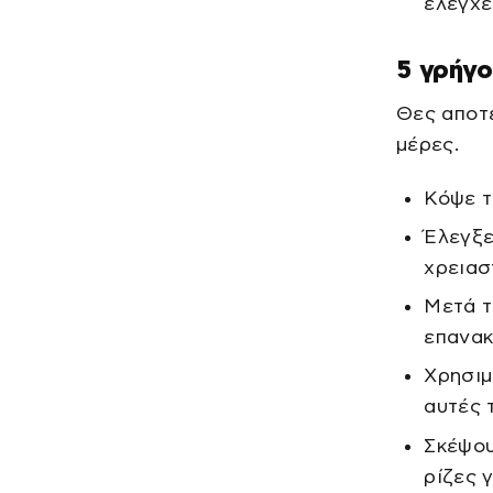
ελέγχε
5 γρήγ
Θες αποτ
μέρες.
Κόψε τ
Έλεγξε
χρειασ
Μετά τ
επανακ
Χρησιμ
αυτές 
Σκέψου
ρίζες 