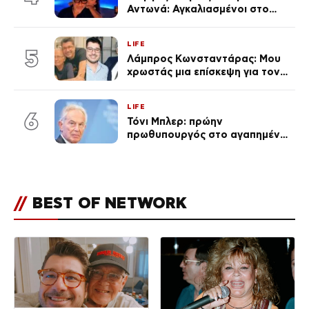
Αντωνά: Αγκαλιασμένοι στο
Αιγαίο στο ηλιοβασίλεμα
(Βίντεο)
LIFE
5
Λάμπρος Κωνσταντάρας: Μου
χρωστάς μια επίσκεψη για τον
πατέρα του (Βίντεο)
LIFE
6
Τόνι Μπλερ: πρώην
πρωθυπουργός στο αγαπημένο
του Πόρτο Χέλι
//
BEST OF NETWORK