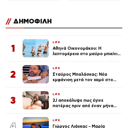
//
ΔΗΜΟΦΙΛΗ
LIFE
1
Αθηνά Οικονομάκου: Η
λεπτομέρεια στο μαύρο μπικίνι
της που απογείωσε την
εμφάνισή της στη Μύκονο
LIFE
(φωτογραφίες)
2
Σταύρος Μπαλάσκας: Νέα
εμφάνιση μετά τον χαμό στο
«Πρωινό» (Φωτογραφία)
LIFE
3
2J αποκάλυψε πως έγινε
πατέρας πριν από έναν μήνα
(Βίντεο)
LIFE
4
Γιώργος Λιάγκας – Μαρία