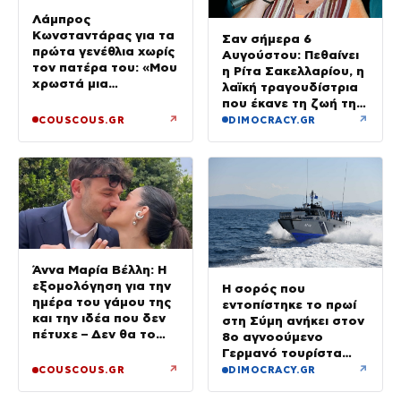
Λάμπρος
Κωνσταντάρας για τα
Σαν σήμερα 6
πρώτα γενέθλια χωρίς
Αυγούστου: Πεθαίνει
τον πατέρα του: «Μου
η Ρίτα Σακελλαρίου, η
χρωστά μια
λαϊκή τραγουδίστρια
επίσκεψη»
που έκανε τη ζωή της
τραγούδι
↗
↗
COUSCOUS.GR
DIMOCRACY.GR
Άννα Μαρία Βέλλη: Η
εξομολόγηση για την
Η σορός που
ημέρα του γάμου της
εντοπίστηκε το πρωί
και την ιδέα που δεν
στη Σύμη ανήκει στον
πέτυχε – Δεν θα το
8ο αγνοούμενο
ξαναέκανα
Γερμανό τουρίστα
που επέβαινε σε
↗
↗
COUSCOUS.GR
DIMOCRACY.GR
ιστιοπλοϊκό