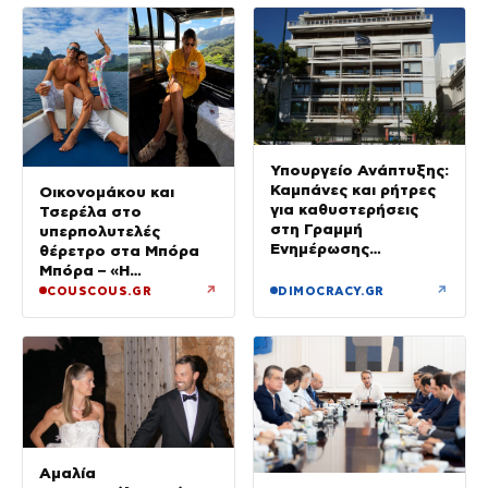
Υπουργείο Ανάπτυξης:
Καμπάνες και ρήτρες
Οικονομάκου και
για καθυστερήσεις
Τσερέλα στο
στη Γραμμή
υπερπολυτελές
Ενημέρωσης
θέρετρο στα Μπόρα
Επενδυτή
Μπόρα – «Η
μεγαλύτερη
↗
↗
COUSCOUS.GR
DIMOCRACY.GR
πολυτέλεια…» (Video)
Αμαλία