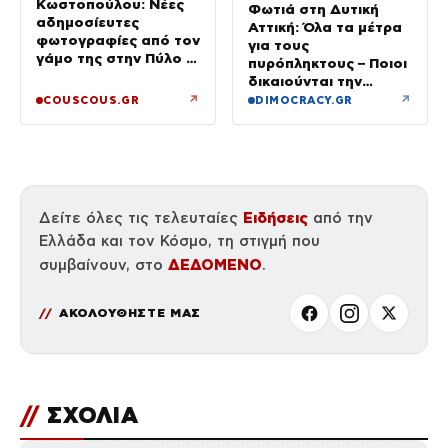
Κωστοπούλου: Νέες
Φωτιά στη Δυτική
αδημοσίευτες
Αττική: Όλα τα μέτρα
φωτογραφίες από τον
για τους
γάμο της στην Πύλο –
πυρόπληκτους – Ποιοι
Χορεύαμε μέχρι να
δικαιούνται την
ανατείλει ο ήλιος
προσωρινή οικονομική
↗
↗
COUSCOUS.GR
DIMOCRACY.GR
ενίσχυση
Ειδήσεις
Δείτε όλες τις τελευταίες
από την
Ελλάδα και τον Κόσμο, τη στιγμή που
ΔΕΔΟΜΕΝΟ
συμβαίνουν, στο
.
ΑΚΟΛΟΥΘΗΣΤΕ ΜΑΣ
//
ΣΧΟΛΙΑ