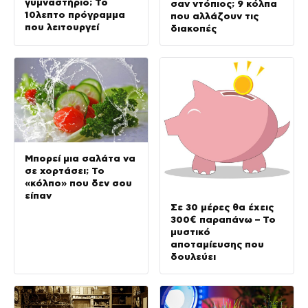
γυμναστήριο; Το
σαν ντόπιος; 9 κόλπα
10λεπτο πρόγραμμα
που αλλάζουν τις
που λειτουργεί
διακοπές
Μπορεί μια σαλάτα να
σε χορτάσει; Το
«κόλπο» που δεν σου
είπαν
Σε 30 μέρες θα έχεις
300€ παραπάνω – Το
μυστικό
αποταμίευσης που
δουλεύει