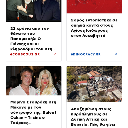
Σορός εντοπίστηκε σε
σπηλιά κοντά στους
22 χρόνια από τον
Αγίους Ισιδώρους
θάνατο του
στον Λυκαβηττό
Παπαμιχαήλ: Ο
Γιάννης και οι
κληρονόμοι του στη
διαθήκη
↗
↗
COUSCOUS.GR
DIMOCRACY.GR
Μαρίνα Σταυράκη στη
Μύκονο με τον
Αποζημίωση στους
σύντροφό της, Bulent
πυρόπληκτους σε
Ozkan – Τι είπε ο
Δυτική Αττική και
Τούρκος
Βοιωτία: Πώς θα γίνει
επιχειρηματίας στην