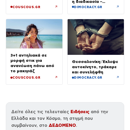
η διαδικασία –
κάμερα
Ξεκινούν τη Δευτέρα
↗
↗
COUSCOUS.GR
DIMOCRACY.GR
οι αιτήσεις
3+1 αντηλιακά σε
μορφή στικ για
Θεσσαλονίκη: Έκλεψε
ανανέωση πάνω από
αυτοκίνητο, τράκαρε
το μακιγιάζ
και συνελήφθη
↗
↗
COUSCOUS.GR
DIMOCRACY.GR
Ειδήσεις
Δείτε όλες τις τελευταίες
από την
Ελλάδα και τον Κόσμο, τη στιγμή που
ΔΕΔΟΜΕΝΟ
συμβαίνουν, στο
.