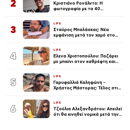
2
Κριστιάνο Ρονάλντο: Η
φωτογραφία με τα 40
πανάκριβα αυτοκίνητα στο
γκαράζ του ξεπέρασε τα 20,7
LIFE
εκ. likes
3
Σταύρος Μπαλάσκας: Νέα
εμφάνιση μετά τον χαμό στο
«Πρωινό» (Φωτογραφία)
LIFE
4
Έλενα Χριστοπούλου: Ποζάρει
με μπικίνι στον καθρέφτη και
εντυπωσιάζει – «Χάνουμε
τουλάχιστον 25 κιλά η
LIFE
καθεμία…» (Βίντεο)
5
Γαρυφαλλιά Καληφώνη –
Χρήστος Μάστορας: Τέλος στις
φήμες χωρισμού, όλη η αλήθεια
για τη σχέση τους
LIFE
6
Τζούλια Αλεξανδράτου: Απειλεί
ότι θα κινηθεί νομικά μετά την
ανάρτηση της Δημουλίδου