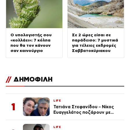
Ο υπολογιστής σου
Σε 2 ώρες είσαι σε
«κολλάει»; 7 κόλπα
παράδεισο: 7 μυστικά
που θα τον κάνουν
για τέλειες εκδρομές
σαν καινούργιο
Σαββατοκύριακου
//
ΔΗΜΟΦΙΛΗ
LIFE
1
Τατιάνα Στεφανίδου – Νίκος
Ευαγγελάτος ποζάρουν με
μαγιό σε παραλία στην
Κεφαλονιά
LIFE