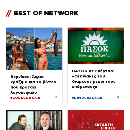
//
BEST OF NETWORK
ΠΑΣΟΚ σε Σκέρτσο:
«Οι πίνακές του
Βερνίκου: Άγριο
διαρκούν μέχρι τους
κράξιμο για το βίντεο
επόμενους»
που κρατάει
λαγοκέφαλο
↗
↗
COUSCOUS.GR
DIMOCRACY.GR